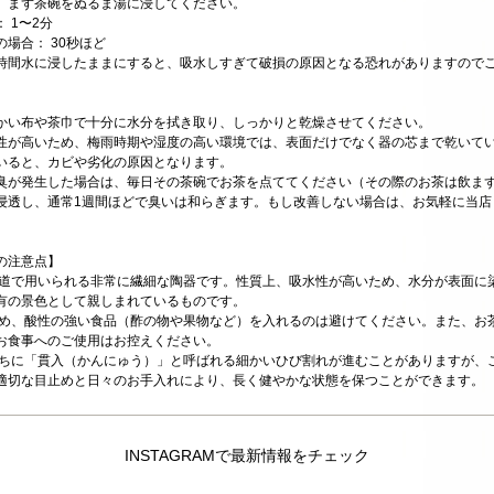
、まず茶碗をぬるま湯に浸してください。
 1〜2分
場合： 30秒ほど
時間水に浸したままにすると、吸水しすぎて破損の原因となる恐れがありますので
かい布や茶巾で十分に水分を拭き取り、しっかりと乾燥させてください。
性が高いため、梅雨時期や湿度の高い環境では、表面だけでなく器の芯まで乾いて
いると、カビや劣化の原因となります。
臭が発生した場合は、毎日その茶碗でお茶を点ててください（その際のお茶は飲ま
浸透し、通常1週間ほどで臭いは和らぎます。もし改善しない場合は、お気軽に当店
の注意点】
茶道で用いられる非常に繊細な陶器です。性質上、吸水性が高いため、水分が表面に
有の景色として親しまれているものです。
ため、酸性の強い食品（酢の物や果物など）を入れるのは避けてください。また、お
お食事へのご使用はお控えください。
うちに「貫入（かんにゅう）」と呼ばれる細かいひび割れが進むことがありますが、
適切な目止めと日々のお手入れにより、長く健やかな状態を保つことができます。
INSTAGRAMで最新情報をチェック