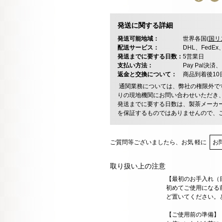
発送に関する詳細
発送可能地域：
世界各国(
国リ
配送サービス：
DHL、FedE
発送までに要する日数：
5営業日
支払い方法：
Pay Pal
返金と交換について：
商品到着後1
通関業務については、弊社の権限外で
りの現地機関にお問い合わせいただき
発送までに要する日数は、製茶メーカ
を保証するものではありませんので、
ご質問等ございましたら、お気 軽に
お
取り扱い上の注意
【最初のお手入れ（
初めてご使用になる
ど置いてください。
【ご使用前の準備】