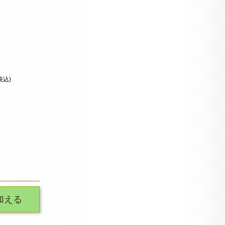
税込)
加える