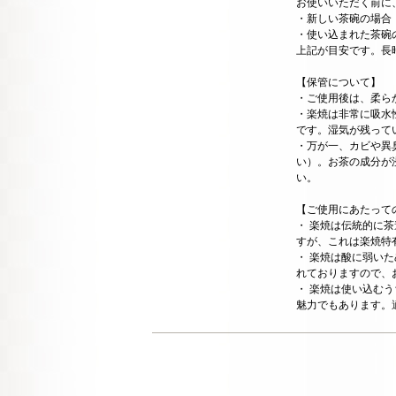
お使いいただく前に
・新しい茶碗の場合：
・使い込まれた茶碗の
上記が目安です。長
【保管について】
・ご使用後は、柔ら
・楽焼は非常に吸水
です。湿気が残って
・万が一、カビや異
い）。お茶の成分が
い。
【ご使用にあたって
・ 楽焼は伝統的に
すが、これは楽焼特
・ 楽焼は酸に弱い
れておりますので、
・ 楽焼は使い込む
魅力でもあります。