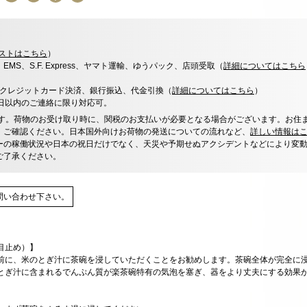
ストはこちら
）
x、EMS、S.F. Express、ヤマト運輸、ゆうパック、店頭受取（
詳細についてはこちら
決済、クレジットカード決済、銀行振込、代金引換（
詳細についてはこちら
）
0日以内のご連絡に限り対応可。
す。荷物のお受け取り時に、関税のお支払いが必要となる場合がございます。お住
、ご確認ください。日本国外向けお荷物の発送についての流れなど、
詳しい情報は
ーの稼働状況や日本の祝日だけでなく、天災や予期せぬアクシデントなどにより変
ご了承ください。
問い合わせ下さい。
目止め）】
前に、米のとぎ汁に茶碗を浸していただくことをお勧めします。茶碗全体が完全に浸
とぎ汁に含まれるでんぷん質が楽茶碗特有の気泡を塞ぎ、器をより丈夫にする効果