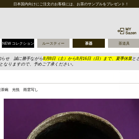
日本国内向けにご注文のお客様には、お茶のサンプルをプレゼント！
NEW コレクション
ルースティー
茶器
茶道具
知らせ 誠に勝手ながら
8月8日（土）から8月16日（日）まで、夏季休業
と
送となりますので、予めご了承ください。
楽茶碗 光悦 雨雲写し