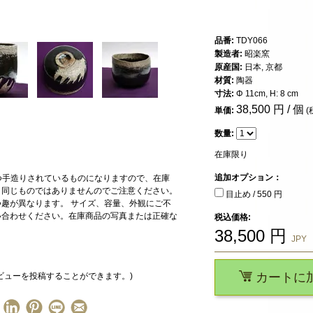
品番:
TDY066
製造者:
昭楽窯
原産国:
日本, 京都
材質:
陶器
寸法:
Φ 11cm, H: 8 cm
38,500
円 / 個
単価:
(
数量:
在庫限り
追加オプション：
一つ手造りされているものになりますので、在庫
と同じものではありませんのでご注意ください。
目止め / 550 円
趣が異なります。 サイズ、容量、外観にご不
い合わせください。在庫商品の写真または正確な
税込価格:
38,500
円
JPY
カートに
ビューを投稿することができます。)