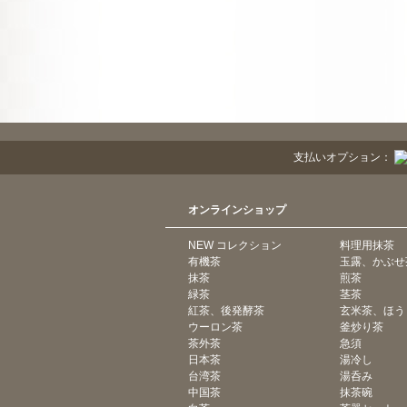
支払いオプション：
オンラインショップ
NEW コレクション
料理用抹茶
有機茶
玉露、かぶせ
抹茶
煎茶
緑茶
茎茶
紅茶、後発酵茶
玄米茶、ほう
ウーロン茶
釜炒り茶
茶外茶
急須
日本茶
湯冷し
台湾茶
湯呑み
中国茶
抹茶碗