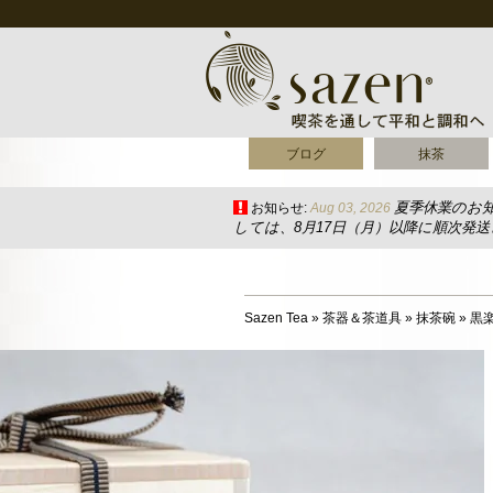
ブログ
抹茶
夏季休業のお
お知らせ:
Aug 03, 2026
しては、8月17日（月）以降に順次発
Sazen Tea
»
茶器＆茶道具
»
抹茶碗
»
黒