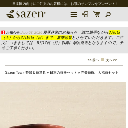
日本国内向けにご注文のお客様には、お茶のサンプルをプレゼント！
夏季休業のお知らせ 誠に勝手ながら
8月8日
お知らせ:
Aug 03, 2026
（土）から8月16日（日）まで、夏季休業
とさせていただきます。ご注
文につきましては、8月17日（月）以降に順次発送となりますので、予
めご了承ください。
<< 前へ
次へ >>
Sazen Tea
»
茶器＆茶道具
»
日本の茶器セット
»
赤楽茶碗 大福茶セット