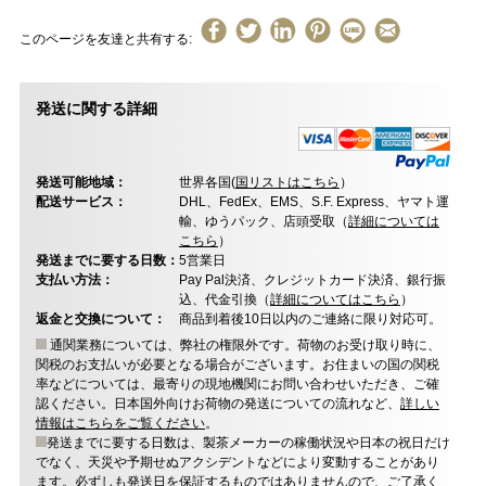
このページを友達と共有する:
発送に関する詳細
発送可能地域：
世界各国(
国リストはこちら
）
配送サービス：
DHL、FedEx、EMS、S.F. Express、ヤマト運
輸、ゆうパック、店頭受取（
詳細については
こちら
）
発送までに要する日数：
5営業日
支払い方法：
Pay Pal決済、クレジットカード決済、銀行振
込、代金引換（
詳細についてはこちら
）
返金と交換について：
商品到着後10日以内のご連絡に限り対応可。
通関業務については、弊社の権限外です。荷物のお受け取り時に、
関税のお支払いが必要となる場合がございます。お住まいの国の関税
率などについては、最寄りの現地機関にお問い合わせいただき、ご確
認ください。日本国外向けお荷物の発送についての流れなど、
詳しい
情報はこちらをご覧ください
。
発送までに要する日数は、製茶メーカーの稼働状況や日本の祝日だけ
でなく、天災や予期せぬアクシデントなどにより変動することがあり
ます。必ずしも発送日を保証するものではありませんので、ご了承く