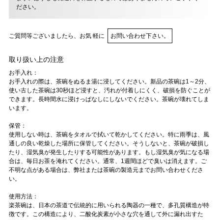
ださい。
ご質問等ございましたら、お気 軽に
お問い合わせ下さい。
取り扱い上の注意
お手入れ：
お手入れの際は、茶碗をぬるま湯に浸してください。新品の茶碗は1～2分、
使い古した茶碗は30秒ほど浸すと、汚れが付着しにくく、破損を防ぐことが
できます。長時間水に浸けっぱなしにしないでください。茶碗が壊れてしま
います。
保管：
使用しない時は、茶碗をタオルで拭いて乾かしてください。特に雨季は、風
通しの良い乾燥した場所に保管してください。そうしないと、茶碗が破損し
たり、湿気臭が発生したりする可能性があります。もし湿気臭が気になる場
合は、毎日お茶を淹れてください。通常、1週間ほどで臭いは消えます。ご
不明な点がある場合は、弊社または茶碗の製造元までお問い合わせくださ
い。
使用方法：
楽茶碗は、日本の茶道で伝統的に用いられる陶器の一種で、多孔質構造が特
徴です。この構造により、二酸化炭素が小さな穴を通して外に漏れ出すた