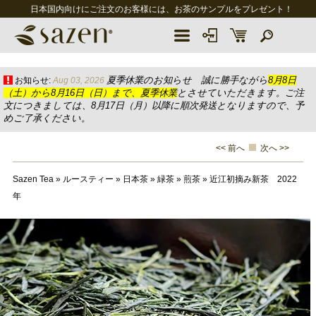
日本国内向けにご注文のお客様には、お茶のサンプルをプレゼント！
夏季休業のお知らせ 誠に勝手ながら
8月8日
お知らせ:
Aug 03, 2026
（土）から8月16日（日）まで、夏季休業
とさせていただきます。ご注
文につきましては、8月17日（月）以降に順次発送となりますので、予
めご了承ください。
<< 前へ
次へ >>
Sazen Tea
»
ルースティー
»
日本茶
»
緑茶
»
煎茶
»
近江初摘み新茶 2022
年