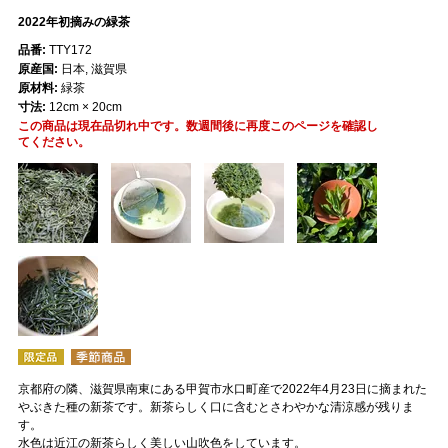
2022年初摘みの緑茶
品番:
TTY172
原産国:
日本, 滋賀県
原材料:
緑茶
寸法:
12cm × 20cm
この商品は現在品切れ中です。数週間後に再度このページを確認し
てください。
京都府の隣、滋賀県南東にある甲賀市水口町産で2022年4月23日に摘まれた
やぶきた種の新茶です。新茶らしく口に含むとさわやかな清涼感が残りま
す。
水色は近江の新茶らしく美しい山吹色をしています。