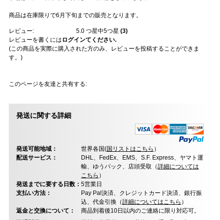
商品は在庫限りで6月下旬までの販売となります。
レビュー:
5.0
つ星中5つ星
(
3
)
レビューを書くには
ログインてください.
(この商品を実際に購入された方のみ、レビューを投稿することができま
す。)
このページを友達と共有する:
発送に関する詳細
発送可能地域：
世界各国(
国リストはこちら
）
配送サービス：
DHL、FedEx、EMS、S.F. Express、ヤマト運
輸、ゆうパック、店頭受取（
詳細については
こちら
）
発送までに要する日数：
5営業日
支払い方法：
Pay Pal決済、クレジットカード決済、銀行振
込、代金引換（
詳細についてはこちら
）
返金と交換について：
商品到着後10日以内のご連絡に限り対応可。