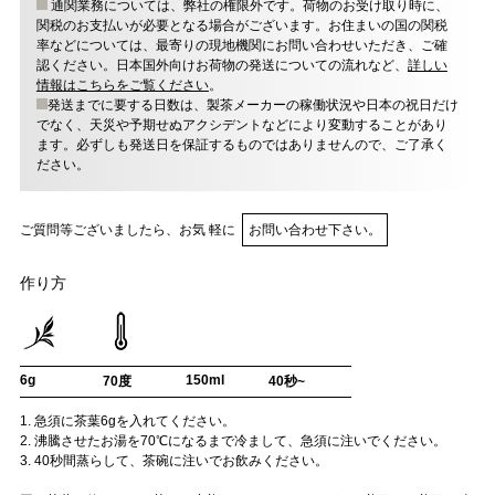
通関業務については、弊社の権限外です。荷物のお受け取り時に、
関税のお支払いが必要となる場合がございます。お住まいの国の関税
率などについては、最寄りの現地機関にお問い合わせいただき、ご確
認ください。日本国外向けお荷物の発送についての流れなど、
詳しい
情報はこちらをご覧ください
。
発送までに要する日数は、製茶メーカーの稼働状況や日本の祝日だけ
でなく、天災や予期せぬアクシデントなどにより変動することがあり
ます。必ずしも発送日を保証するものではありませんので、ご了承く
ださい。
ご質問等ございましたら、お気 軽に
お問い合わせ下さい。
作り方
6g
150ml
70度
40秒~
1. 急須に茶葉6gを入れてください。
2. 沸騰させたお湯を70℃になるまで冷まして、急須に注いでください。
3. 40秒間蒸らして、茶碗に注いでお飲みください。