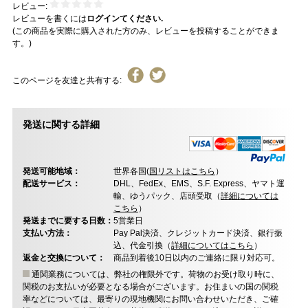
レビュー:
レビューを書くには
ログインてください.
(この商品を実際に購入された方のみ、レビューを投稿することができま
す。)
このページを友達と共有する:
発送に関する詳細
発送可能地域：
世界各国(
国リストはこちら
）
配送サービス：
DHL、FedEx、EMS、S.F. Express、ヤマト運
輸、ゆうパック、店頭受取（
詳細については
こちら
）
発送までに要する日数：
5営業日
支払い方法：
Pay Pal決済、クレジットカード決済、銀行振
込、代金引換（
詳細についてはこちら
）
返金と交換について：
商品到着後10日以内のご連絡に限り対応可。
通関業務については、弊社の権限外です。荷物のお受け取り時に、
関税のお支払いが必要となる場合がございます。お住まいの国の関税
率などについては、最寄りの現地機関にお問い合わせいただき、ご確