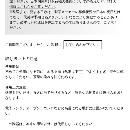
認ください。日本国外向けお荷物の発送についての流れなど、
詳しい
情報はこちらをご覧ください
。
発送までに要する日数は、製茶メーカーの稼働状況や日本の祝日だけ
でなく、天災や予期せぬアクシデントなどにより変動することがあり
ます。必ずしも発送日を保証するものではありませんので、ご了承く
ださい。
ご質問等ございましたら、お気 軽に
お問い合わせ下さい。
取り扱い上の注意
使用開始：
初めてご使用になる前に、ぬるま湯（熱湯は不可）でよくすすぎ、完全に乾
かしてください。茶葉の染みを防ぐためです。
使用上の注意：
熱湯を注いだり、直火に当てたりするなど、急激な温度変化は破損の原因と
なります。
電子レンジ、オーブン、コンロなどの高温になる場所には置かないでくださ
い。
この陶器は、本来の用途以外には使用しないでください。