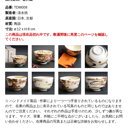
品番:
TDM008
製造者:
清水焼
原産国:
日本, 京都
材質:
陶器
寸法:
ø:12 x H:8 cm
この商品は現在品切れ中です。数週間後に再度このページを確認し
てください。
☆ ハンドメイド製品 - 作家により一つ一つ手造りされているものになります
ので、在庫の商品は上に表示されている写真のものと同じものではありませ
んのでご注意ください。 それぞれの作品は手造りのため、少しずつ趣が異な
ります。 サイズ、容量、外観にご不明な点がございましたら、お気軽にお問
い合わせください。在庫商品の写真または正確な詳細をお知らせします。