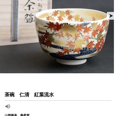
茶碗 仁清 紅葉流水
山岡善高、善昇窯