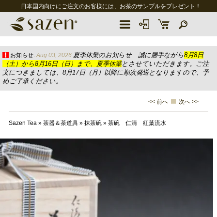
日本国内向けにご注文のお客様には、お茶のサンプルをプレゼント！
夏季休業のお知らせ 誠に勝手ながら
8月8日
お知らせ:
Aug 03, 2026
（土）から8月16日（日）まで、夏季休業
とさせていただきます。ご注
文につきましては、8月17日（月）以降に順次発送となりますので、予
めご了承ください。
<< 前へ
次へ >>
Sazen Tea
»
茶器＆茶道具
»
抹茶碗
»
茶碗 仁清 紅葉流水