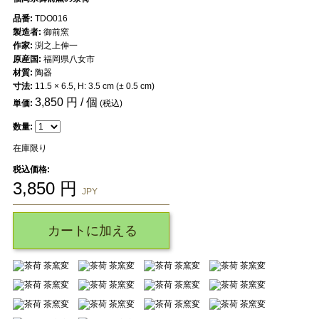
品番:
TDO016
製造者:
御前窯
作家:
渕之上伸一
原産国:
福岡県八女市
材質:
陶器
寸法:
11.5 × 6.5, H: 3.5 cm (± 0.5 cm)
3,850
円 / 個
単価:
(税込)
数量:
在庫限り
税込価格:
3,850
円
JPY
カートに加える