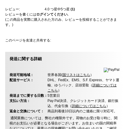
レビュー:
4.0
つ星中5つ星
(
1
)
レビューを書くには
ログインてください.
(この商品を実際に購入された方のみ、レビューを投稿することができま
す。)
このページを友達と共有する:
発送に関する詳細
発送可能地域：
世界各国(
国リストはこちら
）
配送サービス：
DHL、FedEx、EMS、S.F. Express、ヤマト運
輸、ゆうパック、店頭受取（
詳細については
こちら
）
発送までに要する日数：
5営業日
支払い方法：
Pay Pal決済、クレジットカード決済、銀行振
込、代金引換（
詳細についてはこちら
）
返金と交換について：
商品到着後10日以内のご連絡に限り対応可。
通関業務については、弊社の権限外です。荷物のお受け取り時に、関
税のお支払いが必要となる場合がございます。お住まいの国の関税率
などについては、最寄りの現地機関にお問い合わせいただき、ご確認