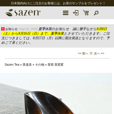
日本国内向けにご注文のお客様には、お茶のサンプルをプレゼント！
夏季休業のお知らせ 誠に勝手ながら
8月8日
お知らせ:
Aug 03, 2026
（土）から8月16日（日）まで、夏季休業
とさせていただきます。ご注
文につきましては、8月17日（月）以降に順次発送となりますので、予
めご了承ください。
<< 前へ
次へ >>
Sazen Tea
»
茶道具
»
その他
»
茶荷 茶窯変