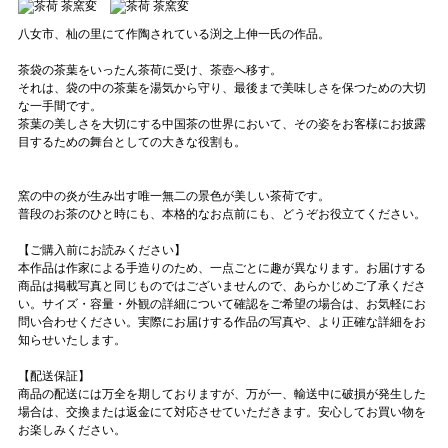
八女市、杣の里にて作陶されている渕之上伸一氏の作品。
茶袋の茶葉をいったん茶荷に受け、茶壺へ移す。
それは、袋の中の茶葉を湯気から守り、最後まで美味しさを保つための大切
な一手間です。
茶葉の美しさを大切にする中国茶の世界において、その姿をお客様にお披露
目するための舞台としての大きな役割も。
窯の中の炎が生み出す唯一無二の景色が美しい茶荷です。
普段のお茶のひと時にも、本格的なお点前にも、どうぞお役立てください。
【ご購入前にお読みください】
本作品は作家による手造りのため、一点ごとに趣が異なります。お届けする
商品は掲載写真と同じものではございませんので、あらかじめご了承くださ
い。サイズ・容量・外観の詳細について確認をご希望の場合は、お気軽にお
問い合わせください。実際にお届けする作品の写真や、より正確な詳細をお
知らせいたします。
【配送保証】
商品の配送には万全を期しておりますが、万が一、輸送中に破損が発生した
場合は、交換または返金にて対応させていただきます。安心してお買い物を
お楽しみください。