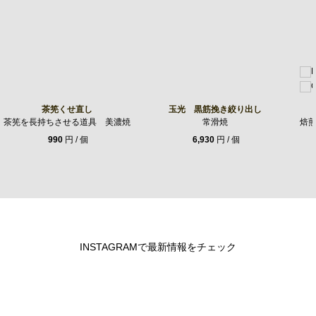
茶筅くせ直し
玉光 黒筋挽き絞り出し
茶筅を長持ちさせる道具 美濃焼
常滑焼
焙
990
円 / 個
6,930
円 / 個
INSTAGRAMで最新情報をチェック