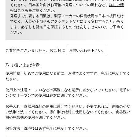
ください。日本国外向けお荷物の発送についての流れなど、
詳しい情
報はこちらをご覧ください
。
発送までに要する日数は、製茶メーカーの稼働状況や日本の祝日だけ
でなく、天災や予期せぬアクシデントなどにより変動することがあり
ます。必ずしも発送日を保証するものではありませんので、ご了承く
ださい。
ご質問等ございましたら、お気 軽に
お問い合わせ下さい。
取り扱い上の注意
使用開始：初めてご使用になる前に、お湯でよくすすぎ、完全に乾かしてく
ださい。
使用上の注意：コンロなどの高温になる場所に置かないでください。電子レ
ンジやオーブンでの使用は絶対に避けてください。
お手入れ：食器用洗剤の使用は避けてください。必要であれば、刺激の少な
い洗剤で洗ってください。漂白剤は絶対に使用しないでください。食器洗い
機や乾燥機の使用も避けてください。
保管方法：洗浄後は必ず完全に乾かしてください。