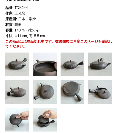
品番:
TDK244
作家:
玉光窯
原産国:
日本、常滑
材質:
陶器
容量:
140 ml (満水時)
寸法:
ø 11 cm, 高: 5.5 cm
この商品は現在品切れ中です。数週間後に再度このページを確認し
てください。