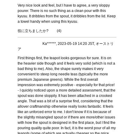
Very nice look and feel, but I have to agree, a very sloppy
pourer. There is no such thing as a clean pour with this
kyusu. It dribbles from the spout, it dribbles from the lid. Keep
a towel handy when using this kyusu.
役に立ちましたか?
(
4
)
Ka******, 2023-05-19 14:20 JST, オーストリ
ア
First things first, the teapot looks gorgeous for sure. It is on
the heavier side though and it feels very solid (which is not a
bad thing to me). Also, the shape surely makes it very
convenient to steep long needle teas (typically the more
premium Japanese greens). While the first overall
impression was extremely positive - especially for that price!
- I quickly noticed upon a more detailed assessment, that the
spout was done sloppily. It has been attached in a crooked
angle. That was a bit of a surprise find, considering that the
allover craftmanship otherwise really looks fantastic. It feels
like an unforced error to me. I don't know if it is because of
the slightly misangled spout or if there are more/other issues
with how the spout is designed in the first place, but I find the
pouring quality quite poor. In fact, it is the worst pour of all my
teapots (some of which are actually cheaper so the price