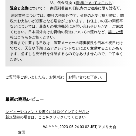
込、代金引換（
詳細についてはこちら
）
返金と交換について：
商品到着後10日以内のご連絡に限り対応可。
通関業務については、弊社の権限外です。荷物のお受け取り時に、関
税のお支払いが必要となる場合がございます。お住まいの国の関税率
などについては、最寄りの現地機関にお問い合わせいただき、ご確認
ください。日本国外向けお荷物の発送についての流れなど、
詳しい情
報はこちらをご覧ください
。
発送までに要する日数は、製茶メーカーの稼働状況や日本の祝日だけ
でなく、天災や予期せぬアクシデントなどにより変動することがあり
ます。必ずしも発送日を保証するものではありませんので、ご了承く
ださい。
ご質問等ございましたら、お気 軽に
お問い合わせ下さい。
最新の商品レビュー
レビューやコメントを書くにはログインてください
新規登録の場合は、ここをクリックしてください
Wa******, 2023-05-24 03:02 JST, アメリカ合
衆国