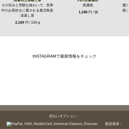
その甘みと芳醇な味わいで、世界
美濃焼
鹿
中のお茶好きに愛される鹿児島産
蒸
1,188
円 / 個
深蒸し茶
2,160
円 / 100 g
INSTAGRAMで最新情報をチェック
支払いオプション：
配送業者：