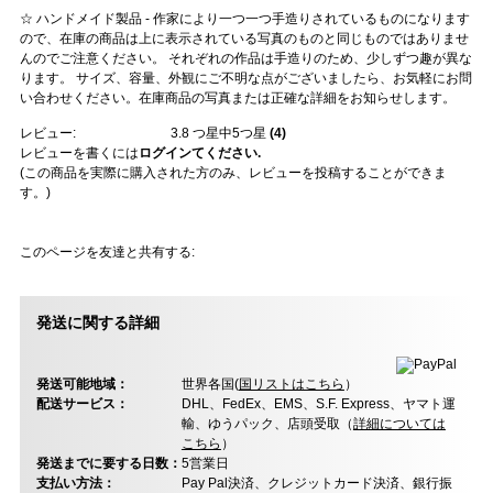
☆ ハンドメイド製品 - 作家により一つ一つ手造りされているものになります
ので、在庫の商品は上に表示されている写真のものと同じものではありませ
んのでご注意ください。 それぞれの作品は手造りのため、少しずつ趣が異な
ります。 サイズ、容量、外観にご不明な点がございましたら、お気軽にお問
い合わせください。在庫商品の写真または正確な詳細をお知らせします。
レビュー:
3.8
つ星中5つ星
(
4
)
レビューを書くには
ログインてください.
(この商品を実際に購入された方のみ、レビューを投稿することができま
す。)
このページを友達と共有する:
発送に関する詳細
発送可能地域：
世界各国(
国リストはこちら
）
配送サービス：
DHL、FedEx、EMS、S.F. Express、ヤマト運
輸、ゆうパック、店頭受取（
詳細については
こちら
）
発送までに要する日数：
5営業日
支払い方法：
Pay Pal決済、クレジットカード決済、銀行振