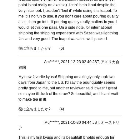
point is not really an excuse). I can't help it but despite the
very nice look I just don't "feel it" while using this teapot. To
me it is no fun to use. If you don't care about pouring quality
at all, then go for it. If pouring quality really matters to you, I
would let this one pass. On a side note, for international
shipping the shipping experience with Sazen was lightning
fast and very good. The teapot was also well packed.
役に立ちましたか?
(
6
)
Am******, 2021-12-23 02:40 JST, アメリカ合
衆国
My new favorite kyusu! Shipping amazingly only took two
days from Japan to the US. I'd say the pour quality seems
pretty good to me, but another reviewer said it wasn't great
so maybe it's luck of the draw? So beautiful, and I can't wait
to make tea in it!
役に立ちましたか?
(
4
)
Mu******, 2021-10-30 04:44 JST, オーストリ
ア
This is my first kyusu and its beautiful! It holds enough for