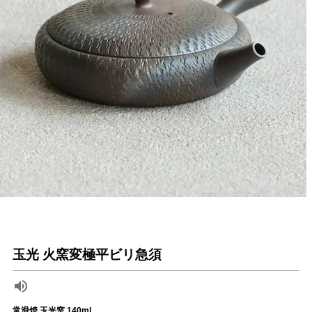
玉光 火窯変極平ビリ急須
常滑焼 玉光窯 140ml