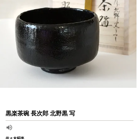
黒楽茶碗 長次郎 北野黒 写
佐々木昭楽