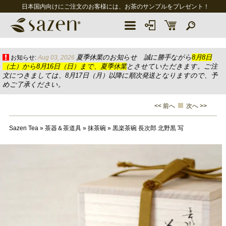
日本国内向けにご注文のお客様には、お茶のサンプルをプレゼント！
夏季休業のお知らせ 誠に勝手ながら
8月8日
お知らせ:
Aug 03, 2026
（土）から8月16日（日）まで、夏季休業
とさせていただきます。ご注
文につきましては、8月17日（月）以降に順次発送となりますので、予
めご了承ください。
<< 前へ
次へ >>
Sazen Tea
»
茶器＆茶道具
»
抹茶碗
»
黒楽茶碗 長次郎 北野黒 写