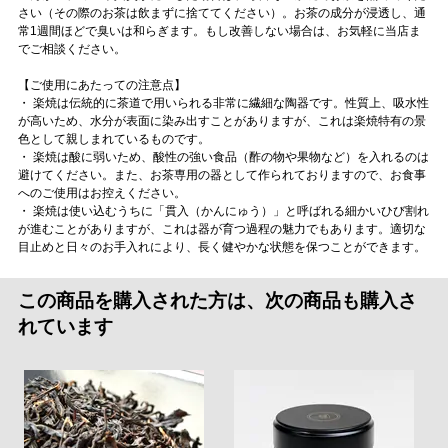
さい（その際のお茶は飲まずに捨ててください）。お茶の成分が浸透し、通
常1週間ほどで臭いは和らぎます。もし改善しない場合は、お気軽に当店ま
でご相談ください。
【ご使用にあたっての注意点】
・ 楽焼は伝統的に茶道で用いられる非常に繊細な陶器です。性質上、吸水性
が高いため、水分が表面に染み出すことがありますが、これは楽焼特有の景
色として親しまれているものです。
・ 楽焼は酸に弱いため、酸性の強い食品（酢の物や果物など）を入れるのは
避けてください。また、お茶専用の器として作られておりますので、お食事
へのご使用はお控えください。
・ 楽焼は使い込むうちに「貫入（かんにゅう）」と呼ばれる細かいひび割れ
が進むことがありますが、これは器が育つ過程の魅力でもあります。適切な
目止めと日々のお手入れにより、長く健やかな状態を保つことができます。
この商品を購入された方は、次の商品も購入さ
れています