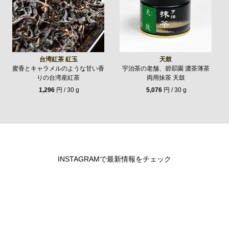
台湾紅茶 紅玉
天鼓
蜜香とキャラメルのような甘い香
宇治茶の老舗、碧翆園 濃茶薄茶
りの台湾産紅茶
両用抹茶 天鼓
1,296
円 / 30 g
5,076
円 / 30 g
INSTAGRAMで最新情報をチェック