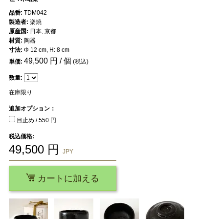
品番:
TDM042
製造者:
楽焼
原産国:
日本, 京都
材質:
陶器
寸法:
Φ 12 cm, H: 8 cm
49,500
円 / 個
単価:
(税込)
数量:
在庫限り
追加オプション：
目止め / 550 円
税込価格:
49,500
円
JPY
カートに加える