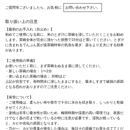
ご質問等ございましたら、お気 軽に
お問い合わせ下さい。
取り扱い上の注意
【最初のお手入れ（目止め）】
初めてご使用になる前に、米のとぎ汁に茶碗を浸していただくことをお勧め
します。茶碗全体が完全に浸かった状態で15分ほど置いてください。とぎ汁
に含まれるでんぷん質が楽茶碗特有の気泡を塞ぎ、器をより丈夫にする効果
があります。
【ご使用前の準備】
お使いいただく前に、まず茶碗をぬるま湯に浸してください。
・新しい茶碗の場合： 1〜2分
・使い込まれた茶碗の場合： 30秒ほど
上記が目安です。長時間水に浸したままにすると、吸水しすぎて破損の原因
となる恐れがありますのでご注意ください。
【保管について】
・ご使用後は、柔らかい布や茶巾で十分に水分を拭き取り、しっかりと乾燥
させてください。
・楽焼は非常に吸水性が高いため、梅雨時期や湿度の高い環境では、表面だ
けでなく器の芯まで乾いているか特に注意が必要です。湿気が残っている
と、カビや劣化の原因となります。
・万が一、カビや異臭が発生した場合は、毎日その茶碗でお茶を点ててくだ