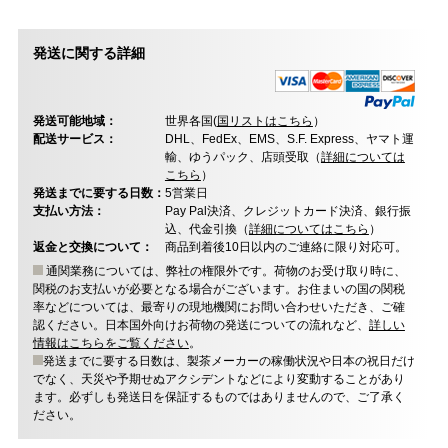
発送に関する詳細
発送可能地域：
世界各国(
国リストはこちら
）
配送サービス：
DHL、FedEx、EMS、S.F. Express、ヤマト運
輸、ゆうパック、店頭受取（
詳細については
こちら
）
発送までに要する日数：
5営業日
支払い方法：
Pay Pal決済、クレジットカード決済、銀行振
込、代金引換（
詳細についてはこちら
）
返金と交換について：
商品到着後10日以内のご連絡に限り対応可。
通関業務については、弊社の権限外です。荷物のお受け取り時に、
関税のお支払いが必要となる場合がございます。お住まいの国の関税
率などについては、最寄りの現地機関にお問い合わせいただき、ご確
認ください。日本国外向けお荷物の発送についての流れなど、
詳しい
情報はこちらをご覧ください
。
発送までに要する日数は、製茶メーカーの稼働状況や日本の祝日だけ
でなく、天災や予期せぬアクシデントなどにより変動することがあり
ます。必ずしも発送日を保証するものではありませんので、ご了承く
ださい。