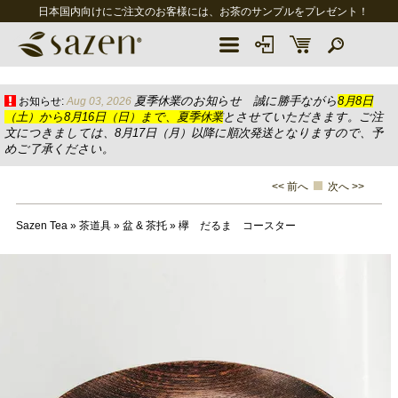
日本国内向けにご注文のお客様には、お茶のサンプルをプレゼント！
夏季休業のお知らせ 誠に勝手ながら
8月8日
お知らせ:
Aug 03, 2026
（土）から8月16日（日）まで、夏季休業
とさせていただきます。ご注
文につきましては、8月17日（月）以降に順次発送となりますので、予
めご了承ください。
<< 前へ
次へ >>
Sazen Tea
»
茶道具
»
盆 & 茶托
»
欅 だるま コースター