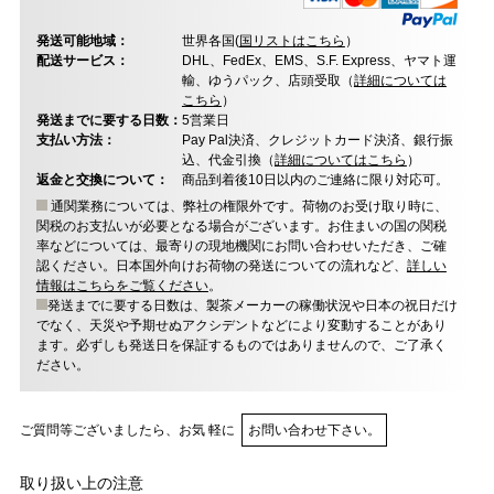
発送可能地域：
世界各国(
国リストはこちら
）
配送サービス：
DHL、FedEx、EMS、S.F. Express、ヤマト運
輸、ゆうパック、店頭受取（
詳細については
こちら
）
発送までに要する日数：
5営業日
支払い方法：
Pay Pal決済、クレジットカード決済、銀行振
込、代金引換（
詳細についてはこちら
）
返金と交換について：
商品到着後10日以内のご連絡に限り対応可。
通関業務については、弊社の権限外です。荷物のお受け取り時に、
関税のお支払いが必要となる場合がございます。お住まいの国の関税
率などについては、最寄りの現地機関にお問い合わせいただき、ご確
認ください。日本国外向けお荷物の発送についての流れなど、
詳しい
情報はこちらをご覧ください
。
発送までに要する日数は、製茶メーカーの稼働状況や日本の祝日だけ
でなく、天災や予期せぬアクシデントなどにより変動することがあり
ます。必ずしも発送日を保証するものではありませんので、ご了承く
ださい。
ご質問等ございましたら、お気 軽に
お問い合わせ下さい。
取り扱い上の注意