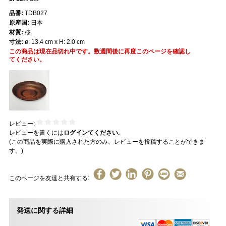
品番:
TDB027
原産国:
日本
材質:
桜
寸法:
ø: 13.4 cm x H: 2.0 cm
この商品は現在品切れ中です。数週間後に再度このページを確認し
てください。
レビュー:
レビューを書くには
ログインてください.
(この商品を実際に購入された方のみ、レビューを投稿することができま
す。)
このページを友達と共有する:
発送に関する詳細