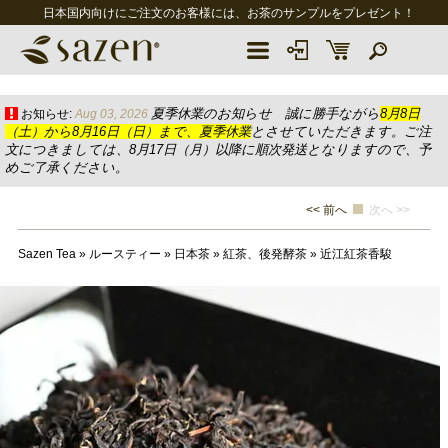
日本国内向けにご注文のお客様には、お茶のサンプルをプレゼント！
夏季休業のお知らせ 誠に勝手ながら
8月8日
お知らせ:
Aug 03, 2026
（土）から8月16日（日）まで、夏季休業
とさせていただきます。ご注
文につきましては、8月17日（月）以降に順次発送となりますので、予
めご了承ください。
<< 前へ
次へ >>
Sazen Tea
»
ルースティー
»
日本茶
»
紅茶、後発酵茶
»
近江紅茶香駿