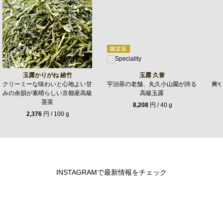
玉露かりがね 綾竹
玉露 久誉
クリーミーな味わいと心地よい甘
宇治茶の老舗、丸久小山園が誇る
爽
みの余韻が素晴らしい京都産高級
高級玉露
茎茶
8,208
円 / 40 g
2,376
円 / 100 g
INSTAGRAMで最新情報をチェック