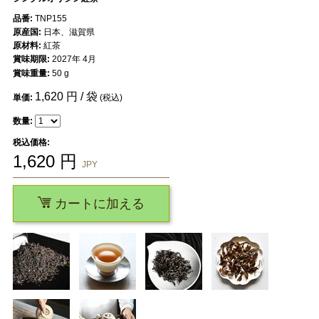
品番:
TNP155
原産国:
日本、滋賀県
原材料:
紅茶
賞味期限:
2027年 4月
賞味重量:
50 g
1,620
円 / 袋
単価:
(税込)
数量:
税込価格:
1,620
円
JPY
カートに加える