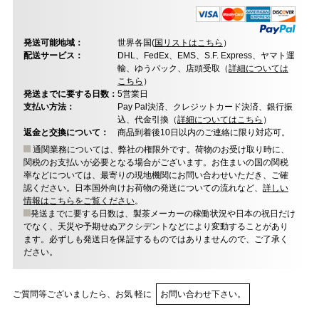
発送可能地域：
世界各国(
国リストはこちら
）
配送サービス：
DHL、FedEx、EMS、S.F. Express、ヤマト運
輸、ゆうパック、店頭受取（
詳細については
こちら
）
発送までに要する日数：
5営業日
支払い方法：
Pay Pal決済、クレジットカード決済、銀行振
込、代金引換（
詳細についてはこちら
）
返金と交換について：
商品到着後10日以内のご連絡に限り対応可。
通関業務については、弊社の権限外です。荷物のお受け取り時に、
関税のお支払いが必要となる場合がございます。お住まいの国の関税
率などについては、最寄りの現地機関にお問い合わせいただき、ご確
認ください。日本国外向けお荷物の発送についての流れなど、
詳しい
情報はこちらをご覧ください
。
発送までに要する日数は、製茶メーカーの稼働状況や日本の祝日だけ
でなく、天災や予期せぬアクシデントなどにより変動することがあり
ます。必ずしも発送日を保証するものではありませんので、ご了承く
ださい。
ご質問等ございましたら、お気 軽に
お問い合わせ下さい。