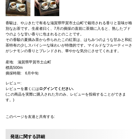
香駿は、やぶきたで有名な滋賀県甲賀市土山町で栽培される香りと旨味が格
別なお茶です。生産者曰く、7月の摘採の直前に茶畑に入ると、熟したブド
ウのような甘い香りに包まれるとのことです。
その香駿の夏摘み茶から作られたこの紅茶は、はちみつのような甘みと和紅
茶特有の少しスパイシーな味わいが特徴的です。マイルドなフルーティーさ
がシナモンの香りとブレンドされ、華やかな気分にさせてくれます。
産地: 滋賀県甲賀市土山町
標高500m
摘採時期: 6月中旬
レビュー:
レビューを書くには
ログインてください.
(この商品を実際に購入された方のみ、レビューを投稿することができま
す。)
このページを友達と共有する:
発送に関する詳細