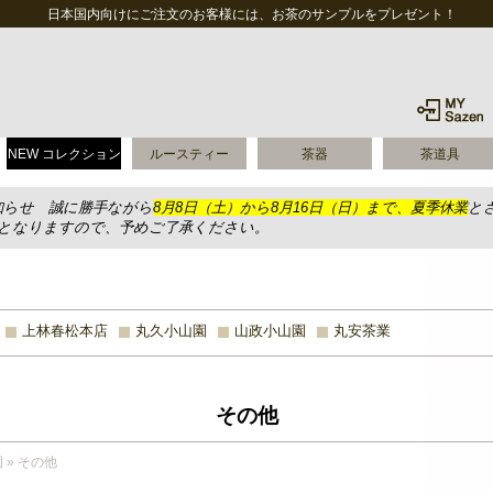
日本国内向けにご注文のお客様には、お茶のサンプルをプレゼント！
NEW コレクション
ルースティー
茶器
茶道具
知らせ 誠に勝手ながら
8月8日（土）から8月16日（日）まで、夏季休業
と
送となりますので、予めご了承ください。
上林春松本店
丸久小山園
山政小山園
丸安茶業
その他
園
»
その他