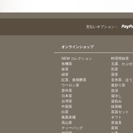
支払いオプション：
オンラインショップ
NEW コレクション
料理用抹茶
有機茶
玉露、かぶせ
抹茶
煎茶
緑茶
茎茶
紅茶、後発酵茶
玄米茶、ほう
ウーロン茶
釜炒り茶
茶外茶
急須
日本茶
湯冷し
台湾茶
湯呑み
中国茶
抹茶碗
白茶
茶器セット
鳳凰単欉
ギフト
高山茶
茶道具
ティーバッグ
茶筒