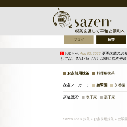
ブログ
抹茶
夏季休業のお
お知らせ:
Aug 03, 2026
しては、8月17日（月）以降に順次発
お点前用抹茶
料理用抹茶
抹茶メーカー：
碧翠園
芳香園
茶道流派:
表千家
裏千家
Sazen Tea
»
抹茶
»
お点前用抹茶
»
碧翠