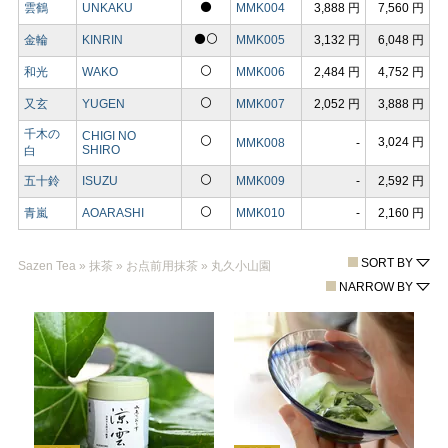
⚫
雲鶴
UNKAKU
MMK004
3,888 円
7,560 円
⚫⚪
金輪
KINRIN
MMK005
3,132 円
6,048 円
⚪
和光
WAKO
MMK006
2,484 円
4,752 円
⚪
又玄
YUGEN
MMK007
2,052 円
3,888 円
千木の
CHIGI NO
⚪
3,024 円
MMK008
-
SHIRO
白
⚪
五十鈴
ISUZU
MMK009
-
2,592 円
⚪
青嵐
AOARASHI
MMK010
-
2,160 円
SORT BY
Sazen Tea
»
抹茶
»
お点前用抹茶
»
丸久小山園
NARROW BY