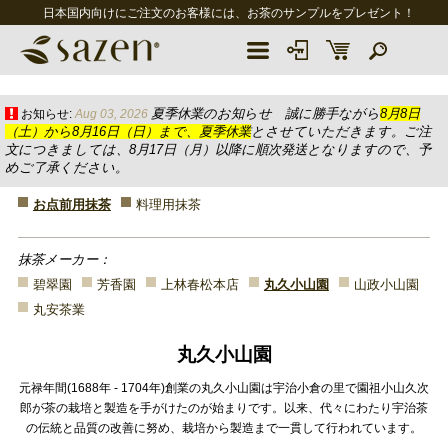
日本国内向けにご注文のお客様には、お茶のサンプルをプレゼント！
夏季休業のお知らせ 誠に勝手ながら
8月8日
お知らせ:
Aug 03, 2026
（土）から8月16日（日）まで、夏季休業
とさせていただきます。ご注
文につきましては、8月17日（月）以降に順次発送となりますので、予
めご了承ください。
お点前用抹茶
料理用抹茶
抹茶メーカー：
碧翠園
芳香園
上林春松本店
丸久小山園
山政小山園
丸安茶業
丸久小山園
元禄年間(1688年 - 1704年)創業の丸久小山園は宇治小倉の里で園祖小山久次
郎が茶の栽培と製造を手がけたのが始まりです。以来、代々にわたり宇治茶
の伝統と品質の改善に努め、栽培から製造まで一貫して行われています。