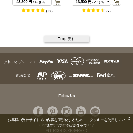
43,200 円
13,500 円
/ 40 g 缶
/ 20 g 缶
26,568 円
/ 40 g 缶
(13)
(2)
Topに戻る
支払いオプション：
配送業者：
Follow Us
X
お客様の弊社サイトでの内容を個別化するために、クッキーを使用してい
ます。
詳しくはこちらで
Copyright © Sazen Tea Company
ALL RIGHTS RESERVED