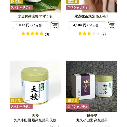
水点抹茶涼雲 すずくも
水点抹茶泡楽 あわらく
5,832 円
4,104 円
/ 40 g 缶
/ 40 g 缶
(3)
(2)
天授
極長安
丸久小山園 最高級濃茶 天授
丸久小山園 高級濃茶