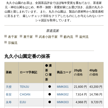
丸久小山園のお茶は、全国茶品評会でほぼ毎年受賞を重ねており、茶道家
元・神社仏閣をはじめ、料亭・旅館・茶愛好家にお選び頂き、品質の丸久小
山園と親しまれています。 また、丸久小山園は、製品の原材料から製造過程
に至るまで、 厳しいチェック項目をクリアしたものにしか与えられないコー
シャ認証を取得しています。
茶道流派:
表千家
裏千家
武者小路千家
藪内流
遠州流
宗徧流
丸久小山園定番の抹茶
⚫ 濃
茶
20g缶
40g缶
茶銘
ローマ字表記
商品コード
の価格
の価格
⚪ 薄
茶
⚫
天授
TENJU
MMK001
21,600 円
43,200 円
⚫
長安
CHOAN
MMK002
7,614 円
14,796 円
⚫
永寿
EIJU
MMK003
4,968 円
9,720 円