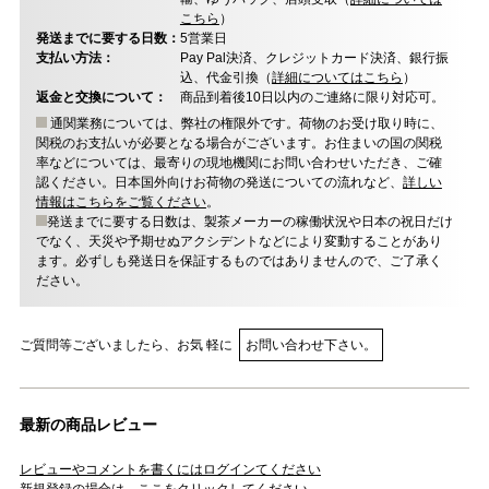
こちら
）
発送までに要する日数：
5営業日
支払い方法：
Pay Pal決済、クレジットカード決済、銀行振
込、代金引換（
詳細についてはこちら
）
返金と交換について：
商品到着後10日以内のご連絡に限り対応可。
通関業務については、弊社の権限外です。荷物のお受け取り時に、
関税のお支払いが必要となる場合がございます。お住まいの国の関税
率などについては、最寄りの現地機関にお問い合わせいただき、ご確
認ください。日本国外向けお荷物の発送についての流れなど、
詳しい
情報はこちらをご覧ください
。
発送までに要する日数は、製茶メーカーの稼働状況や日本の祝日だけ
でなく、天災や予期せぬアクシデントなどにより変動することがあり
ます。必ずしも発送日を保証するものではありませんので、ご了承く
ださい。
ご質問等ございましたら、お気 軽に
お問い合わせ下さい。
最新の商品レビュー
レビューやコメントを書くにはログインてください
新規登録の場合は、ここをクリックしてください