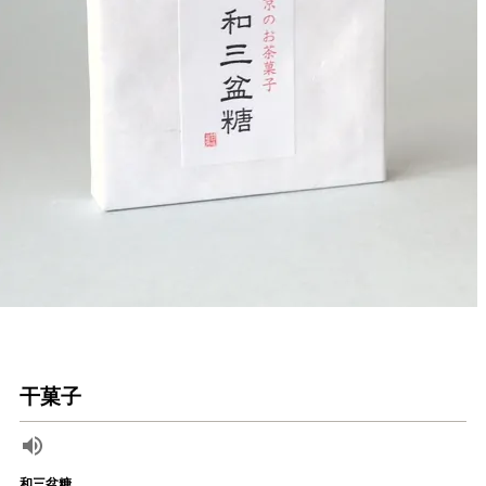
干菓子
和三盆糖