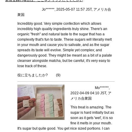
Jo******, 2025-05-07 11:57 JST, アメリカ合
衆国
Incredibly good. Very simple confection which allows
incredibly high quality ingredients truly shine. There's an
organic "fresh" and natural taste to the sugar that has a
complexity that's fun to taste. These sugars will literally melt
in your mouth and cause you to salivate, and as the sugar
spreads its taste will evolve. Simple yet complex; and
dangerously good. They might be meant as a bit of a palate
cleanser alongside matcha, but be careful, it's very easy to
lose track of these.
役に立ちましたか?
(
9
)
Mo******,
2022-04-09 04:10 JST, ア
メリカ合衆国
This treat is amazing. The
sugar is hard initially but as
soon as it gets 'wet', it is so
fine it melts in your mouth.
It's sugar but quite good. You get nice sized portions. I can