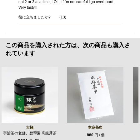
eat 2 or 3 at a time, LOL...if I'm not careful I go overboard.
Very tasty!!
役に立ちましたか?
(
13
)
この商品を購入された方は、次の商品も購入さ
れています
大極
本麻茶巾
宇治茶の老舗、碧翆園 高級薄茶
880
円 / 個