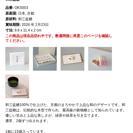
品番:
OKS003
原産国:
日本, 京都
原材料:
和三盆糖
賞味期限:
2026 年 2月23日
寸法:
9.8 x 11.4 x 2 cm
この商品は現在品切れ中です。数週間後に再度このページを確認し
てください。
和三盆糖100%で仕上げた、京都のまろやかで上品な和のデザートです。和
三盆糖は、伝統的な木型で作られ、最高級の穀物糖として知られています。
優しい甘みと上品な美しさが、緑茶や抹茶を引き立てます。
通常、2個ずつ出されます。
1箱に15個入っています。