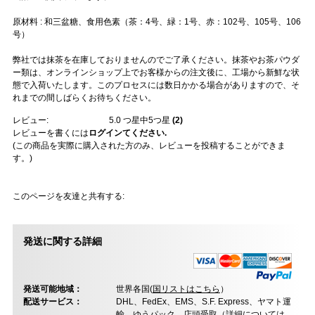
原材料 : 和三盆糖、食用色素（茶：4号、緑：1号、赤：102号、105号、106
号）
弊社では抹茶を在庫しておりませんのでご了承ください。抹茶やお茶パウダ
ー類は、オンラインショップ上でお客様からの注文後に、工場から新鮮な状
態で入荷いたします。このプロセスには数日かかる場合がありますので、そ
れまでの間しばらくお待ちください。
レビュー:
5.0
つ星中5つ星
(
2
)
レビューを書くには
ログインてください.
(この商品を実際に購入された方のみ、レビューを投稿することができま
す。)
このページを友達と共有する:
発送に関する詳細
発送可能地域：
世界各国(
国リストはこちら
）
配送サービス：
DHL、FedEx、EMS、S.F. Express、ヤマト運
輸、ゆうパック、店頭受取（
詳細については