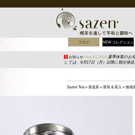
ブログ
NEW コレクション
夏季休業のお
お知らせ:
Aug 03, 2026
しては、8月17日（月）以降に順次発
Sazen Tea
»
茶道具
»
茶筒 & 茶入
»
無地