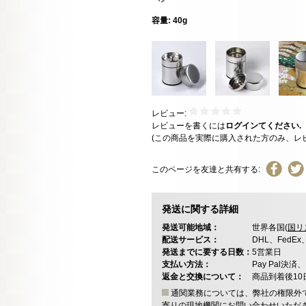
容量: 40g
レビュー:
レビューを書くには
ログインてください.
(この商品を実際に購入された方のみ、レ
このページを友達と共有する:
発送に関する詳細
発送可能地域：
世界各国(
国リ
配送サービス：
DHL、FedE
発送までに要する日数：
5営業日
支払い方法：
Pay Pal
返金と交換について：
商品到着後1
通関業務については、弊社の権限外
寄りの現地機関にお問い合わせいただ