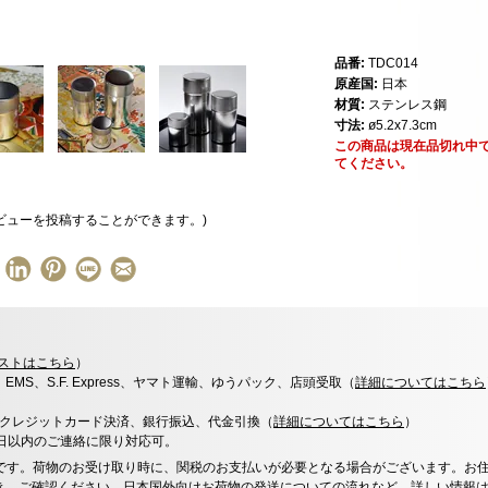
品番:
TDC014
原産国:
日本
材質:
ステンレス鋼
寸法:
ø5.2x7.3cm
この商品は現在品切れ中
てください。
ビューを投稿することができます。)
ストはこちら
）
x、EMS、S.F. Express、ヤマト運輸、ゆうパック、店頭受取（
詳細についてはこちら
決済、クレジットカード決済、銀行振込、代金引換（
詳細についてはこちら
）
0日以内のご連絡に限り対応可。
です。荷物のお受け取り時に、関税のお支払いが必要となる場合がございます。お
き、ご確認ください。日本国外向けお荷物の発送についての流れなど、
詳しい情報