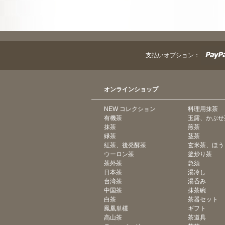
支払いオプション：
オンラインショップ
NEW コレクション
料理用抹茶
有機茶
玉露、かぶせ
抹茶
煎茶
緑茶
茎茶
紅茶、後発酵茶
玄米茶、ほう
ウーロン茶
釜炒り茶
茶外茶
急須
日本茶
湯冷し
台湾茶
湯呑み
中国茶
抹茶碗
白茶
茶器セット
鳳凰単欉
ギフト
高山茶
茶道具