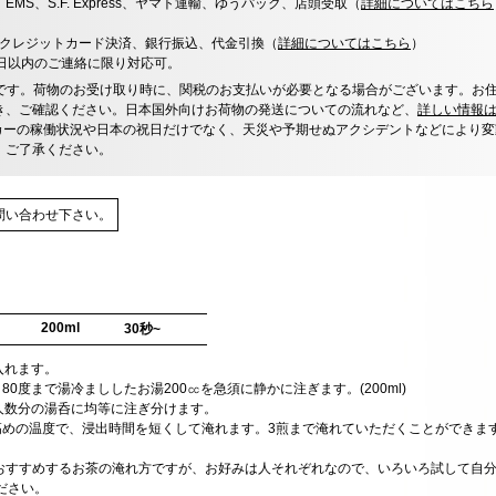
x、EMS、S.F. Express、ヤマト運輸、ゆうパック、店頭受取（
詳細についてはこちら
決済、クレジットカード決済、銀行振込、代金引換（
詳細についてはこちら
）
0日以内のご連絡に限り対応可。
です。荷物のお受け取り時に、関税のお支払いが必要となる場合がございます。お
き、ご確認ください。日本国外向けお荷物の発送についての流れなど、
詳しい情報
カーの稼働状況や日本の祝日だけでなく、天災や予期せぬアクシデントなどにより変
、ご了承ください。
問い合わせ下さい。
200ml
30秒~
に入れます。
80度まで湯冷まししたお湯200㏄を急須に静かに注ぎます。(200ml)
、人数分の湯呑に均等に注ぎ分けます。
高めの温度で、浸出時間を短くして淹れます。3煎まで淹れていただくことができま
oおすすめするお茶の淹れ方ですが、お好みは人それぞれなので、いろいろ試して自
ださい。