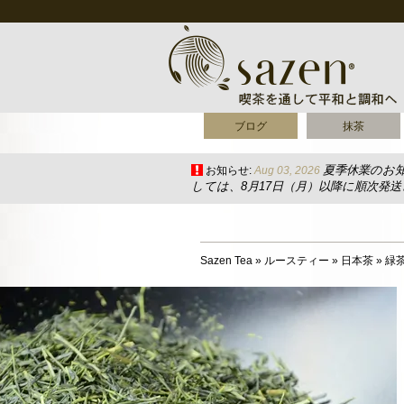
ブログ
抹茶
夏季休業のお
お知らせ:
Aug 03, 2026
しては、8月17日（月）以降に順次発
Sazen Tea
»
ルースティー
»
日本茶
»
緑