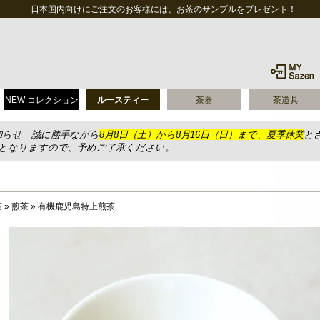
日本国内向けにご注文のお客様には、お茶のサンプルをプレゼント！
NEW コレクション
ルースティー
茶器
茶道具
知らせ 誠に勝手ながら
8月8日（土）から8月16日（日）まで、夏季休業
と
送となりますので、予めご了承ください。
茶
»
煎茶
»
有機鹿児島特上煎茶