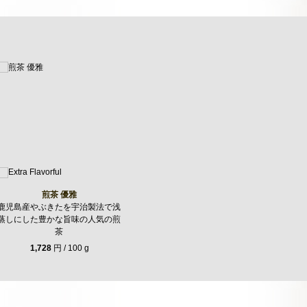
煎茶 優雅
鹿児島産やぶきたを宇治製法で浅
蒸しにした豊かな旨味の人気の煎
茶
1,728
円 / 100 g