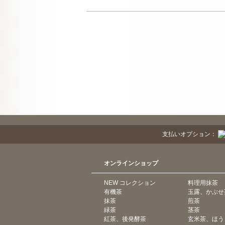
支払いオプション：
オンラインショップ
NEW コレクション
料理用抹茶
有機茶
玉露、かぶせ
抹茶
煎茶
緑茶
茎茶
紅茶、後発酵茶
玄米茶、ほう