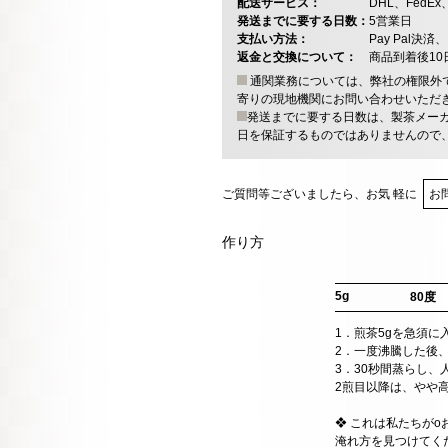
配送サービス：
DHL、FedE
発送までに要する日数：
5営業日
支払い方法：
Pay Pal
返金と交換について：
商品到着後1
通関業務については、弊社の権限外
寄りの現地機関にお問い合わせいただ
発送までに要する日数は、製茶メー
日を保証するものではありませんので
ご質問等ございましたら、お気 軽に
お
作り方
5g
80度
1．煎茶5gを急須
2．一度沸騰した後、
3．30秒間蒸らし
2煎目以降は、やや
❖ これは私たちが
淹れ方を見つけてく