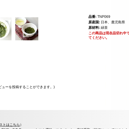
品番:
TNP069
原産国:
日本、鹿児島県
原材料:
緑茶
この商品は現在品切れ中
てください。
ビューを投稿することができます。)
ストはこちら
）