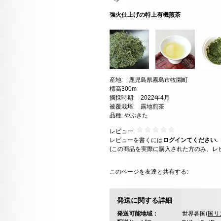
強火仕上げの特上有機煎茶
産地: 鹿児島県霧島市牧園町
標高300m
摘採時期: 2022年4月
被覆栽培: 露地煎茶
品種: やぶきた
レビュー:
レビューを書くには
ログインてください.
(この商品を実際に購入された方のみ、レ
このページを友達と共有する:
発送に関する詳細
発送可能地域：
世界各国(
国リ