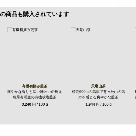
の商品も購入されています
有機初摘み煎茶
天竜山茶
爽やかな香りと深い味わいの鹿児
標高600mの高原で育った山の気
島県有明産の有機栽培煎茶
力を感じる爽やかな煎茶
3,240
円 / 100 g
1,944
円 / 100 g