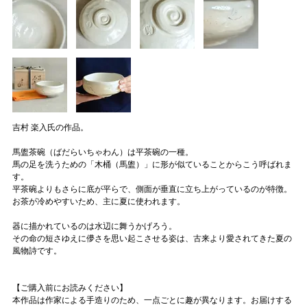
吉村 楽入氏の作品。
馬盥茶碗（ばだらいちゃわん）は平茶碗の一種。
馬の足を洗うための「木桶（馬盥）」に形が似ていることからこう呼ばれま
す。
平茶碗よりもさらに底が平らで、側面が垂直に立ち上がっているのが特徴。
お茶が冷めやすいため、主に夏に使われます。
器に描かれているのは水辺に舞うかげろう。
その命の短さゆえに儚さを思い起こさせる姿は、古来より愛されてきた夏の
風物詩です。
【ご購入前にお読みください】
本作品は作家による手造りのため、一点ごとに趣が異なります。お届けする