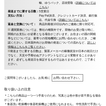
輸、ゆうパック、店頭受取（
詳細については
こちら
）
発送までに要する日数：
5営業日
支払い方法：
Pay Pal決済、クレジットカード決済、銀行振
込、代金引換（
詳細についてはこちら
）
返金と交換について：
商品到着後10日以内のご連絡に限り対応可。
通関業務については、弊社の権限外です。荷物のお受け取り時に、
関税のお支払いが必要となる場合がございます。お住まいの国の関税
率などについては、最寄りの現地機関にお問い合わせいただき、ご確
認ください。日本国外向けお荷物の発送についての流れなど、
詳しい
情報はこちらをご覧ください
。
発送までに要する日数は、製茶メーカーの稼働状況や日本の祝日だけ
でなく、天災や予期せぬアクシデントなどにより変動することがあり
ます。必ずしも発送日を保証するものではありませんので、ご了承く
ださい。
ご質問等ございましたら、お気 軽に
お問い合わせ下さい。
取り扱い上の注意
＊こちらの商品は一つ一つ手造りのため、写真とは色や形が若干異なる場合
がございます。
＊食器洗い乾燥機や食器乾燥機はご使用になれません。 中性洗剤で手洗いし