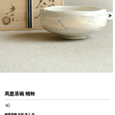
馬盥茶碗 蜻蛉
磁器茶碗 吉村 楽入 作