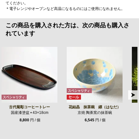
てください。
＊電子レンジやオーブンなど高温になるものにはご使用になれません。
この商品を購入された方は、次の商品も購入さ
れています
古代菊彫コーヒートレー
花結晶 抹茶碗 縹（はなだ）
国産漆塗盆 • 43×18cm
京焼 陶葊窯の抹茶碗
8,800
円 / 個
6,545
円 / 個