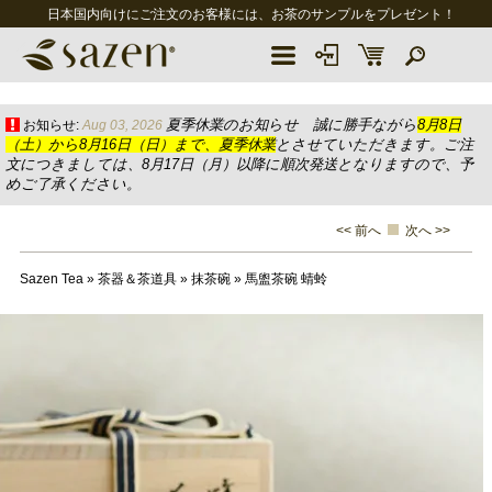
日本国内向けにご注文のお客様には、お茶のサンプルをプレゼント！
夏季休業のお知らせ 誠に勝手ながら
8月8日
お知らせ:
Aug 03, 2026
（土）から8月16日（日）まで、夏季休業
とさせていただきます。ご注
文につきましては、8月17日（月）以降に順次発送となりますので、予
めご了承ください。
<< 前へ
次へ >>
Sazen Tea
»
茶器＆茶道具
»
抹茶碗
»
馬盥茶碗 蜻蛉