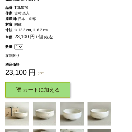
品番:
TDM076
作家:
吉村 楽入
原産国:
日本、京都
材質:
陶磁
寸法:
Φ 13.3 cm, H: 6.2 cm
23,100
円 / 個
単価:
(税込)
数量:
在庫限り
税込価格:
23,100
円
JPY
カートに加える