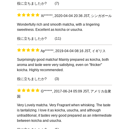
役に立ちましたか?
(
7
)
Xi******, 2020-04-04 20:36 JST, シンガポール
Wonderfully rich and smooth matcha, with a lingering
sweetness. Excellent as koicha or usucha.
役に立ちましたか?
(
11
)
Ap******, 2019-04-04 08:16 JST, イギリス
Surprisingly good matcha! Mainly prepared as koicha, both
aroma and taste were very satisfying, even on "thicker"
koicha. Highly recommended.
役に立ちましたか?
(
3
)
G******, 2017-06-24 05:09 JST, アメリカ合衆
国
Very Lovely matcha. Very Fragrant when whisking. The taste
is tantalizing. I love it as koicha, usucha, and although
untraditional, it tastes very good prepared as an intermediate
between koicha and usucha.