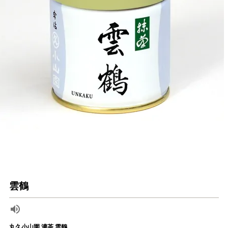
雲鶴
丸久小山園 濃茶 雲鶴