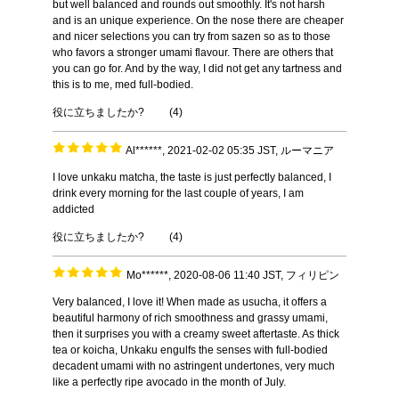
but well balanced and rounds out smoothly. It's not harsh
and is an unique experience. On the nose there are cheaper
and nicer selections you can try from sazen so as to those
who favors a stronger umami flavour. There are others that
you can go for. And by the way, I did not get any tartness and
this is to me, med full-bodied.
役に立ちましたか?
(
4
)
Al******, 2021-02-02 05:35 JST, ルーマニア
I love unkaku matcha, the taste is just perfectly balanced, I
drink every morning for the last couple of years, I am
addicted
役に立ちましたか?
(
4
)
Mo******, 2020-08-06 11:40 JST, フィリピン
Very balanced, I love it! When made as usucha, it offers a
beautiful harmony of rich smoothness and grassy umami,
then it surprises you with a creamy sweet aftertaste. As thick
tea or koicha, Unkaku engulfs the senses with full-bodied
decadent umami with no astringent undertones, very much
like a perfectly ripe avocado in the month of July.