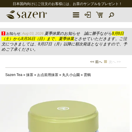
日本国内向けにご注文のお客様には、お茶のサンプルをプレゼント！
夏季休業のお知らせ 誠に勝手ながら
8月8日
お知らせ:
Aug 03, 2026
（土）から8月16日（日）まで、夏季休業
とさせていただきます。ご注
文につきましては、8月17日（月）以降に順次発送となりますので、予
めご了承ください。
<< 前へ
次へ >>
Sazen Tea
»
抹茶
»
お点前用抹茶
»
丸久小山園
»
雲鶴