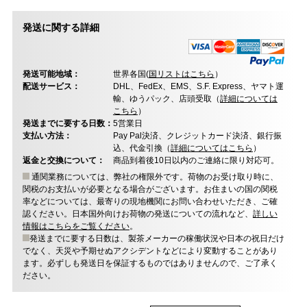
発送に関する詳細
発送可能地域：
世界各国(
国リストはこちら
）
配送サービス：
DHL、FedEx、EMS、S.F. Express、ヤマト運
輸、ゆうパック、店頭受取（
詳細については
こちら
）
発送までに要する日数：
5営業日
支払い方法：
Pay Pal決済、クレジットカード決済、銀行振
込、代金引換（
詳細についてはこちら
）
返金と交換について：
商品到着後10日以内のご連絡に限り対応可。
通関業務については、弊社の権限外です。荷物のお受け取り時に、
関税のお支払いが必要となる場合がございます。お住まいの国の関税
率などについては、最寄りの現地機関にお問い合わせいただき、ご確
認ください。日本国外向けお荷物の発送についての流れなど、
詳しい
情報はこちらをご覧ください
。
発送までに要する日数は、製茶メーカーの稼働状況や日本の祝日だけ
でなく、天災や予期せぬアクシデントなどにより変動することがあり
ます。必ずしも発送日を保証するものではありませんので、ご了承く
ださい。