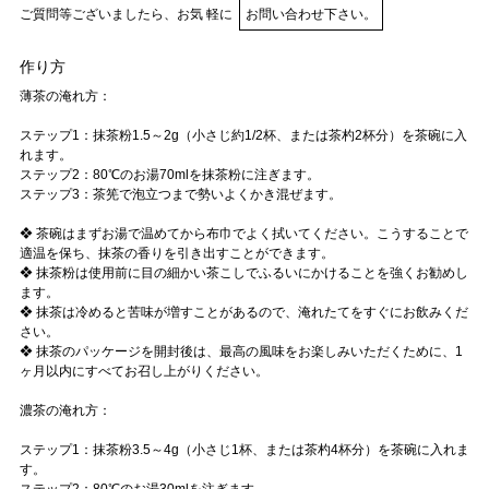
ご質問等ございましたら、お気 軽に
お問い合わせ下さい。
作り方
薄茶の淹れ方：
ステップ1：抹茶粉1.5～2g（小さじ約1/2杯、または茶杓2杯分）を茶碗に入
れます。
ステップ2：80℃のお湯70mlを抹茶粉に注ぎます。
ステップ3：茶筅で泡立つまで勢いよくかき混ぜます。
❖ 茶碗はまずお湯で温めてから布巾でよく拭いてください。こうすることで
適温を保ち、抹茶の香りを引き出すことができます。
❖ 抹茶粉は使用前に目の細かい茶こしでふるいにかけることを強くお勧めし
ます。
❖ 抹茶は冷めると苦味が増すことがあるので、淹れたてをすぐにお飲みくだ
さい。
❖ 抹茶のパッケージを開封後は、最高の風味をお楽しみいただくために、1
ヶ月以内にすべてお召し上がりください。
濃茶の淹れ方：
ステップ1：抹茶粉3.5～4g（小さじ1杯、または茶杓4杯分）を茶碗に入れま
す。
ステップ2：80℃のお湯30mlを注ぎます。