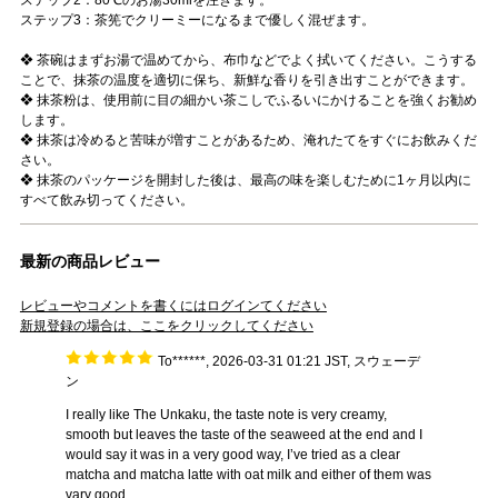
ステップ3：茶筅でクリーミーになるまで優しく混ぜます。
❖ 茶碗はまずお湯で温めてから、布巾などでよく拭いてください。こうする
ことで、抹茶の温度を適切に保ち、新鮮な香りを引き出すことができます。
❖ 抹茶粉は、使用前に目の細かい茶こしでふるいにかけることを強くお勧め
します。
❖ 抹茶は冷めると苦味が増すことがあるため、淹れたてをすぐにお飲みくだ
さい。
❖ 抹茶のパッケージを開封した後は、最高の味を楽しむために1ヶ月以内に
すべて飲み切ってください。
最新の商品レビュー
レビューやコメントを書くにはログインてください
新規登録の場合は、ここをクリックしてください
To******, 2026-03-31 01:21 JST, スウェーデ
ン
I really like The Unkaku, the taste note is very creamy,
smooth but leaves the taste of the seaweed at the end and I
would say it was in a very good way, I’ve tried as a clear
matcha and matcha latte with oat milk and either of them was
vary good.