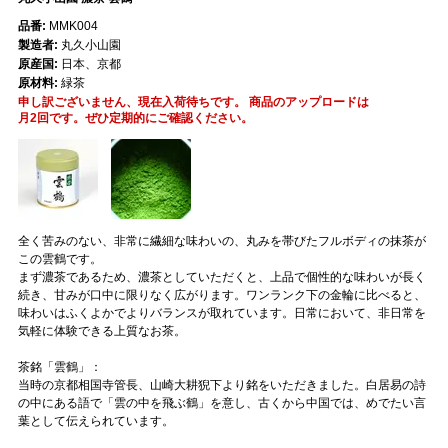
品番:
MMK004
製造者:
丸久小山園
原産国:
日本、京都
原材料:
緑茶
申し訳ございません、現在入荷待ちです。 商品のアップロードは
月2回です。ぜひ定期的にご確認ください。
全く苦みのない、非常に繊細な味わいの、丸みを帯びたフルボディの抹茶が
この雲鶴です。
まず濃茶であるため、濃茶としていただくと、上品で個性的な味わいが長く
続き、甘みが口中に限りなく広がります。ワンランク下の金輪に比べると、
味わいはふくよかでよりバランスが取れています。日常において、非日常を
気軽に体験できる上質なお茶。
茶銘「雲鶴」：
当時の京都相国寺管長、山崎大耕猊下より銘をいただきました。白居易の詩
の中にある語で「雲の中を飛ぶ鶴」を意し、古くから中国では、めでたい言
葉として伝えられています。