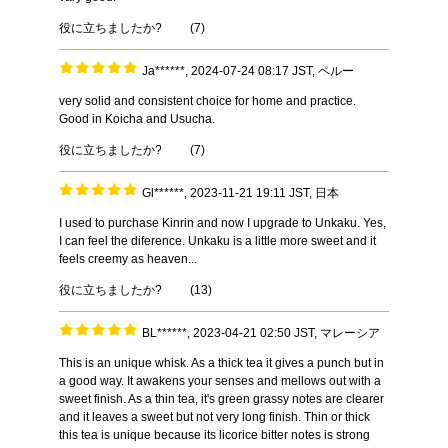
役に立ちましたか?
(
7
)
Ja******, 2024-07-24 08:17 JST, ペルー
very solid and consistent choice for home and practice.
Good in Koicha and Usucha.
役に立ちましたか?
(
7
)
Gl******, 2023-11-21 19:11 JST, 日本
I used to purchase Kinrin and now I upgrade to Unkaku. Yes,
I can feel the diference. Unkaku is a little more sweet and it
feels creemy as heaven...
役に立ちましたか?
(
13
)
BL******, 2023-04-21 02:50 JST, マレーシア
This is an unique whisk. As a thick tea it gives a punch but in
a good way. It awakens your senses and mellows out with a
sweet finish. As a thin tea, it's green grassy notes are clearer
and it leaves a sweet but not very long finish. Thin or thick
this tea is unique because its licorice bitter notes is strong