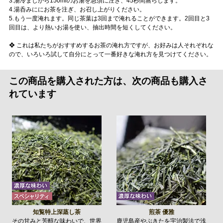
3.湯冷ましから150mlのお湯を急須に注ぎ、45秒間蒸らします。
4.湯呑みににお茶を注ぎ、お召し上がりください。
5.もう一度淹れます。同じ茶葉は3回まで淹れることができます。2回目と3
回目は、より熱いお湯を使い、抽出時間を短くしてください。
❖ これは私たちがおすすめするお茶の淹れ方ですが、お好みは人それぞれな
ので、いろいろ試して自分にとって一番好きな淹れ方を見つけてください。
この商品を購入された方は、次の商品も購入さ
れています
知覧特上深蒸し茶
煎茶 優雅
その甘みと芳醇な味わいで、世界
鹿児島産やぶきたを宇治製法で浅