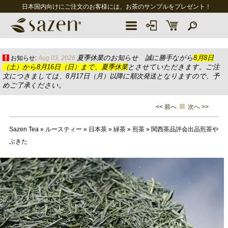
日本国内向けにご注文のお客様には、お茶のサンプルをプレゼント！
夏季休業のお知らせ 誠に勝手ながら
8月8日
お知らせ:
Aug 03, 2026
（土）から8月16日（日）まで、夏季休業
とさせていただきます。ご注
文につきましては、8月17日（月）以降に順次発送となりますので、予
めご了承ください。
<< 前へ
次へ >>
Sazen Tea
»
ルースティー
»
日本茶
»
緑茶
»
煎茶
»
関西茶品評会出品煎茶や
ぶきた