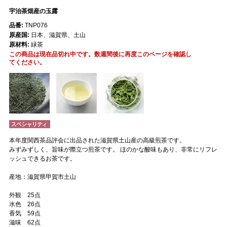
宇治茶畑産の玉露
品番:
TNP076
原産国:
日本、滋賀県、土山
原材料:
緑茶
この商品は現在品切れ中です。数週間後に再度このページを確認し
てください。
本年度関西茶品評会に出品された滋賀県土山産の高級煎茶です。
みずみずしく、旨味が際立つ煎茶です。 ほのかな酸味もあり、非常にリフレ
ッシュできるお茶です。
産地：滋賀県甲賀市土山
外観 25点
水色 26点
香気 59点
滋味 62点