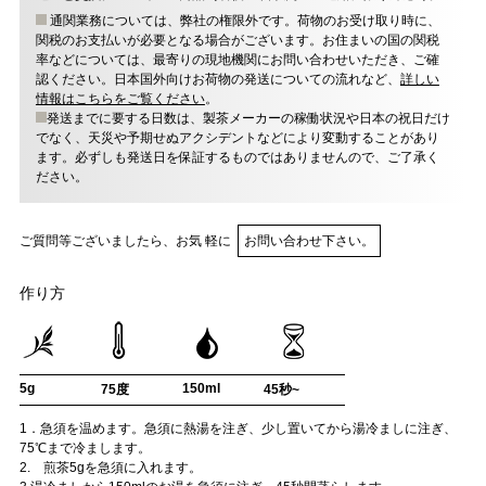
通関業務については、弊社の権限外です。荷物のお受け取り時に、
関税のお支払いが必要となる場合がございます。お住まいの国の関税
率などについては、最寄りの現地機関にお問い合わせいただき、ご確
認ください。日本国外向けお荷物の発送についての流れなど、
詳しい
情報はこちらをご覧ください
。
発送までに要する日数は、製茶メーカーの稼働状況や日本の祝日だけ
でなく、天災や予期せぬアクシデントなどにより変動することがあり
ます。必ずしも発送日を保証するものではありませんので、ご了承く
ださい。
ご質問等ございましたら、お気 軽に
お問い合わせ下さい。
作り方
5g
150ml
75度
45秒~
1．急須を温めます。急須に熱湯を注ぎ、少し置いてから湯冷ましに注ぎ、
75℃まで冷まします。
2. 煎茶5gを急須に入れます。