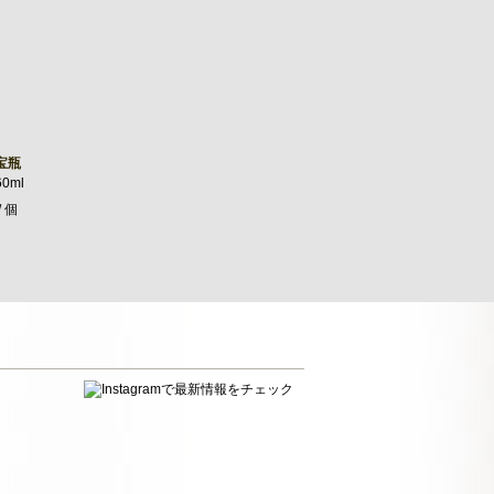
宝瓶
0ml
/ 個