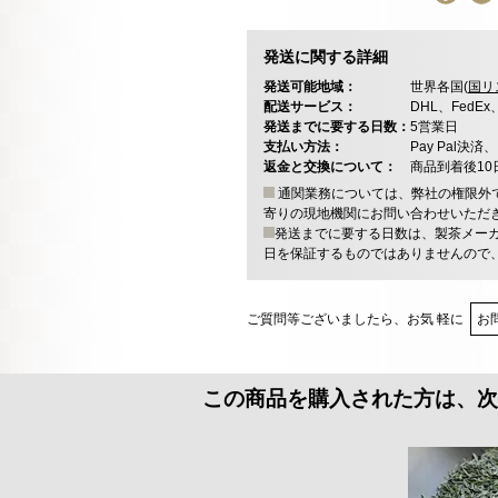
発送に関する詳細
発送可能地域：
世界各国(
国リ
配送サービス：
DHL、FedE
発送までに要する日数：
5営業日
支払い方法：
Pay Pal
返金と交換について：
商品到着後1
通関業務については、弊社の権限外
寄りの現地機関にお問い合わせいただ
発送までに要する日数は、製茶メー
日を保証するものではありませんので
ご質問等ございましたら、お気 軽に
お
この商品を購入された方は、次