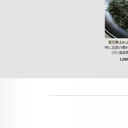
近江特上か
特に品質の優
げた滋賀
1,08