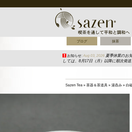
ブログ
抹茶
夏季休業のお
お知らせ:
Aug 03, 2026
しては、8月17日（月）以降に順次発
Sazen Tea
»
茶器＆茶道具
»
湯呑み
»
白磁