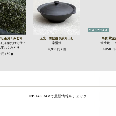
ぶせ茶おくみどり
玉光 黒筋挽き絞り出し
高資 紫泥
れた茶葉だけで仕上
常滑焼
常滑焼 16
県産おくみどり
6,930
円 / 個
6,050
円 
0
円 / 50 g
INSTAGRAMで最新情報をチェック