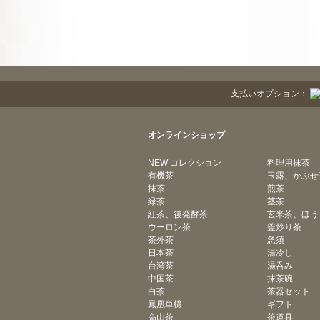
支払いオプション：
オンラインショップ
NEW コレクション
料理用抹茶
有機茶
玉露、かぶせ
抹茶
煎茶
緑茶
茎茶
紅茶、後発酵茶
玄米茶、ほう
ウーロン茶
釜炒り茶
茶外茶
急須
日本茶
湯冷し
台湾茶
湯呑み
中国茶
抹茶碗
白茶
茶器セット
鳳凰単欉
ギフト
高山茶
茶道具