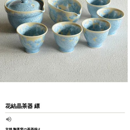
花結晶茶器 縹
京焼 陶葊窯の茶器揃え