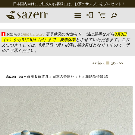
日本国内向けにご注文のお客様には、お茶のサンプルをプレゼント！
夏季休業のお知らせ 誠に勝手ながら
8月8日
お知らせ:
Aug 03, 2026
（土）から8月16日（日）まで、夏季休業
とさせていただきます。ご注
文につきましては、8月17日（月）以降に順次発送となりますので、予
めご了承ください。
<< 前へ
次へ >>
Sazen Tea
»
茶器＆茶道具
»
日本の茶器セット
»
花結晶茶器 縹