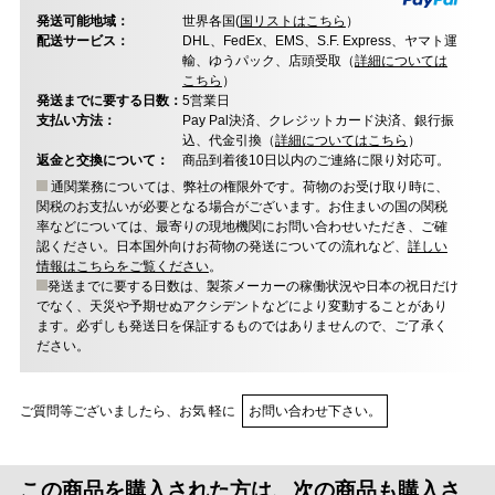
発送可能地域：
世界各国(
国リストはこちら
）
配送サービス：
DHL、FedEx、EMS、S.F. Express、ヤマト運
輸、ゆうパック、店頭受取（
詳細については
こちら
）
発送までに要する日数：
5営業日
支払い方法：
Pay Pal決済、クレジットカード決済、銀行振
込、代金引換（
詳細についてはこちら
）
返金と交換について：
商品到着後10日以内のご連絡に限り対応可。
通関業務については、弊社の権限外です。荷物のお受け取り時に、
関税のお支払いが必要となる場合がございます。お住まいの国の関税
率などについては、最寄りの現地機関にお問い合わせいただき、ご確
認ください。日本国外向けお荷物の発送についての流れなど、
詳しい
情報はこちらをご覧ください
。
発送までに要する日数は、製茶メーカーの稼働状況や日本の祝日だけ
でなく、天災や予期せぬアクシデントなどにより変動することがあり
ます。必ずしも発送日を保証するものではありませんので、ご了承く
ださい。
ご質問等ございましたら、お気 軽に
お問い合わせ下さい。
この商品を購入された方は、次の商品も購入さ