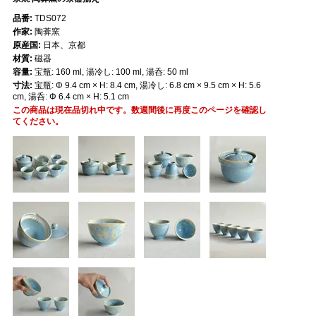
品番:
TDS072
作家:
陶葊窯
原産国:
日本、京都
材質:
磁器
容量:
宝瓶: 160 ml, 湯冷し: 100 ml, 湯呑: 50 ml
寸法:
宝瓶: Φ 9.4 cm × H: 8.4 cm, 湯冷し: 6.8 cm × 9.5 cm × H: 5.6
cm, 湯呑: Φ 6.4 cm × H: 5.1 cm
この商品は現在品切れ中です。数週間後に再度このページを確認し
てください。