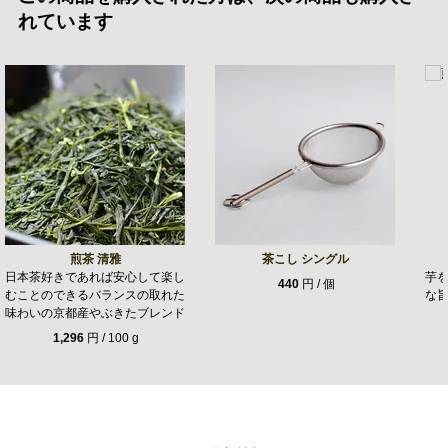
れています
煎茶 清雅
茶こし シングル
日本茶好きであれば安心して楽し
芋
440
円 / 個
むことのできるバランスの取れた
な
味わいの京都産やぶきたブレンド
1,296
円 / 100 g