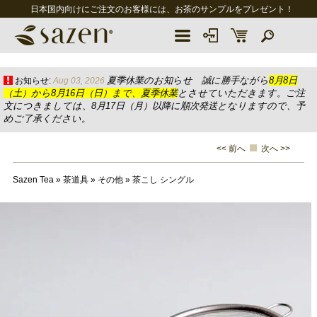
日本国内向けにご注文のお客様には、お茶のサンプルをプレゼント！
夏季休業のお知らせ 誠に勝手ながら
8月8日
お知らせ:
Aug 03, 2026
（土）から8月16日（日）まで、夏季休業
とさせていただきます。ご注
文につきましては、8月17日（月）以降に順次発送となりますので、予
めご了承ください。
<< 前へ
次へ >>
Sazen Tea
»
茶道具
»
その他
»
茶こし シングル