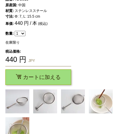
原産国:
中国
材質:
ステンレススチール
寸法:
Φ: 7, L: 15.5 cm
440
円 / 本
単価:
(税込)
数量:
在庫限り
税込価格:
440
円
JPY
カートに加える