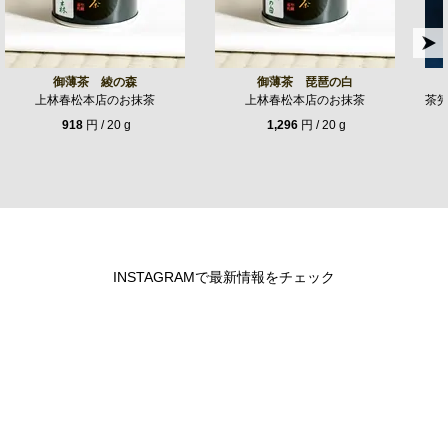
御薄茶 綾の森
御薄茶 琵琶の白
上林春松本店のお抹茶
上林春松本店のお抹茶
茶
918
円 / 20 g
1,296
円 / 20 g
INSTAGRAMで最新情報をチェック