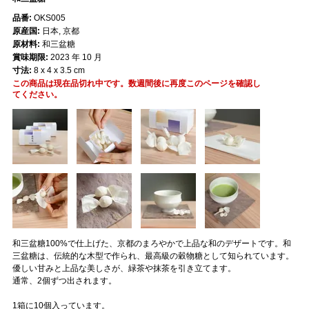
品番:
OKS005
原産国:
日本, 京都
原材料:
和三盆糖
賞味期限:
2023 年 10 月
寸法:
8 x 4 x 3.5 cm
この商品は現在品切れ中です。数週間後に再度このページを確認し
てください。
和三盆糖100%で仕上げた、京都のまろやかで上品な和のデザートです。和
三盆糖は、伝統的な木型で作られ、最高級の穀物糖として知られています。
優しい甘みと上品な美しさが、緑茶や抹茶を引き立てます。
通常、2個ずつ出されます。
1箱に10個入っています。