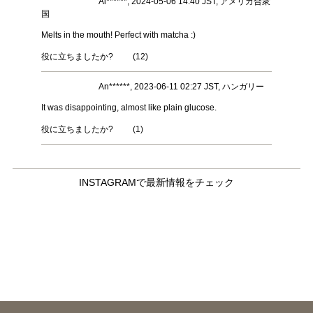
Ai******, 2024-05-06 14:40 JST, アメリカ合衆
国
Melts in the mouth! Perfect with matcha :)
役に立ちましたか?
(
12
)
An******, 2023-06-11 02:27 JST, ハンガリー
It was disappointing, almost like plain glucose.
役に立ちましたか?
(
1
)
INSTAGRAMで最新情報をチェック