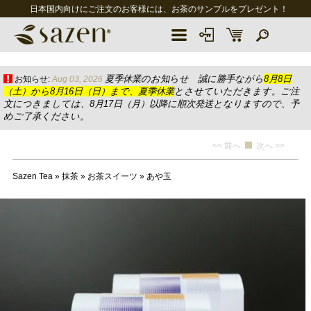
日本国内向けにご注文のお客様には、お茶のサンプルをプレゼント！
夏季休業のお知らせ 誠に勝手ながら
8月8日
お知らせ:
Aug 03, 2026
（土）から8月16日（日）まで、夏季休業
とさせていただきます。ご注
文につきましては、8月17日（月）以降に順次発送となりますので、予
めご了承ください。
<< 前へ
次へ >>
Sazen Tea
»
抹茶
»
お茶スイーツ
»
あや玉