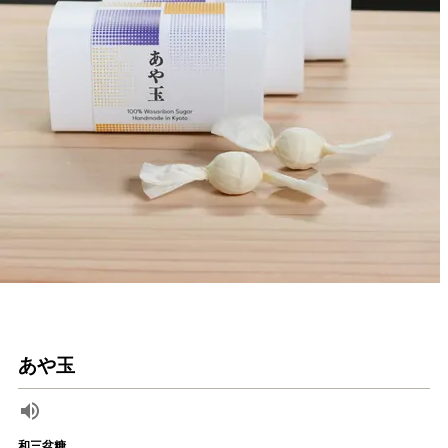
あや玉
和三盆糖