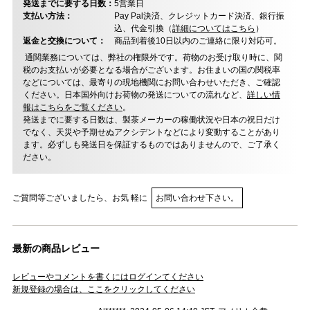
発送までに要する日数：
5営業日
支払い方法：
Pay Pal決済、クレジットカード決済、銀行振
込、代金引換（
詳細についてはこちら
）
返金と交換について：
商品到着後10日以内のご連絡に限り対応可。
通関業務については、弊社の権限外です。荷物のお受け取り時に、関
税のお支払いが必要となる場合がございます。お住まいの国の関税率
などについては、最寄りの現地機関にお問い合わせいただき、ご確認
ください。日本国外向けお荷物の発送についての流れなど、
詳しい情
報はこちらをご覧ください
。
発送までに要する日数は、製茶メーカーの稼働状況や日本の祝日だけ
でなく、天災や予期せぬアクシデントなどにより変動することがあり
ます。必ずしも発送日を保証するものではありませんので、ご了承く
ださい。
ご質問等ございましたら、お気 軽に
お問い合わせ下さい。
最新の商品レビュー
レビューやコメントを書くにはログインてください
新規登録の場合は、ここをクリックしてください