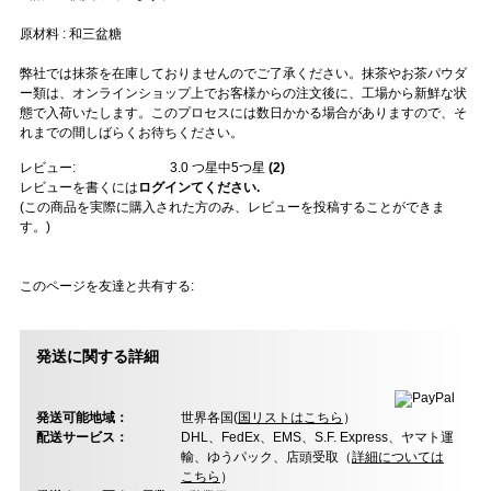
原材料 : 和三盆糖
弊社では抹茶を在庫しておりませんのでご了承ください。抹茶やお茶パウダ
ー類は、オンラインショップ上でお客様からの注文後に、工場から新鮮な状
態で入荷いたします。このプロセスには数日かかる場合がありますので、そ
れまでの間しばらくお待ちください。
レビュー:
3.0
つ星中5つ星
(
2
)
レビューを書くには
ログインてください.
(この商品を実際に購入された方のみ、レビューを投稿することができま
す。)
このページを友達と共有する:
発送に関する詳細
発送可能地域：
世界各国(
国リストはこちら
）
配送サービス：
DHL、FedEx、EMS、S.F. Express、ヤマト運
輸、ゆうパック、店頭受取（
詳細については
こちら
）