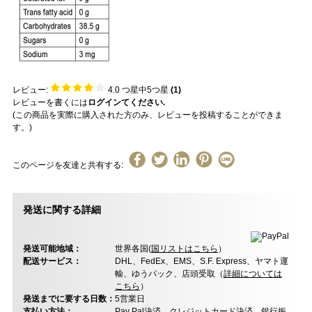
レビュー:
4.0
つ星中5つ星
(
1
)
レビューを書くには
ログインてください.
(この商品を実際に購入された方のみ、レビューを投稿することができま
す。)
このページを友達と共有する:
発送に関する詳細
発送可能地域：
世界各国(
国リストはこちら
）
配送サービス：
DHL、FedEx、EMS、S.F. Express、ヤマト運
輸、ゆうパック、店頭受取（
詳細については
こちら
）
発送までに要する日数：
5営業日
支払い方法：
Pay Pal決済、クレジットカード決済、銀行振