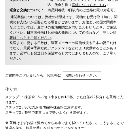
込、代金引換（
詳細についてはこちら
）
返金と交換について：
商品到着後10日以内のご連絡に限り対応可。
通関業務については、弊社の権限外です。荷物のお受け取り時に、関
税のお支払いが必要となる場合がございます。お住まいの国の関税率
などについては、最寄りの現地機関にお問い合わせいただき、ご確認
ください。日本国外向けお荷物の発送についての流れなど、
詳しい情
報はこちらをご覧ください
。
発送までに要する日数は、製茶メーカーの稼働状況や日本の祝日だけ
でなく、天災や予期せぬアクシデントなどにより変動することがあり
ます。必ずしも発送日を保証するものではありませんので、ご了承く
ださい。
ご質問等ございましたら、お気 軽に
お問い合わせ下さい。
作り方
ステップ1：抹茶粉1.5～2g（小さじ約1/2杯、または茶杓2杯分）を茶碗に入
れます。
ステップ2：80℃のお湯70mlを抹茶粉に注ぎます。
ステップ3：茶筅で泡立つまで勢いよくかき混ぜます。
❖ 茶碗はまずお湯で温めてから布巾でよく拭いてください。こうすることで
適温を保ち、抹茶の香りを引き出すことができます。