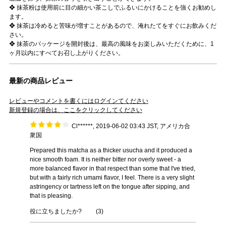
❖ 抹茶粉は使用前に目の細かい茶こしでふるいにかけることを強くお勧めし
ます。
❖ 抹茶は冷めると苦味が増すことがあるので、淹れたてをすぐにお飲みくだ
さい。
❖ 抹茶のパッケージを開封後は、最高の風味をお楽しみいただくために、1
ヶ月以内にすべてお召し上がりください。
最新の商品レビュー
レビューやコメントを書くにはログインてください
新規登録の場合は、ここをクリックしてください
Cl******, 2019-06-02 03:43 JST, アメリカ合
衆国
Prepared this matcha as a thicker usucha and it produced a
nice smooth foam. It is neither bitter nor overly sweet - a
more balanced flavor in that respect than some that I've tried,
but with a fairly rich umami flavor, I feel. There is a very slight
astringency or tartness left on the tongue after sipping, and
that is pleasing.
役に立ちましたか?
(
3
)