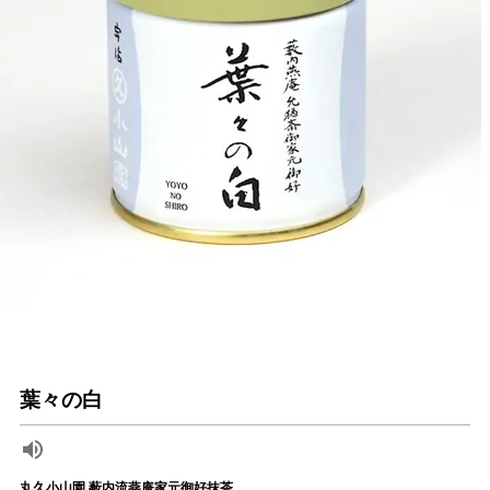
葉々の白
丸久小山園 薮内流燕庵家元御好抹茶