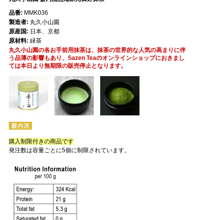
品番:
MMK036
製造者:
丸久小山園
原産国:
日本、京都
原材料:
緑茶
丸久小山園の各お手前用抹茶は、抹茶の世界的な人気の高まりに伴
う品薄の影響もあり、Sazen Teaのオンラインショップにおきまし
ては本日より無期限の販売停止となります。
購入制限付きの商品です
発注数は容量ごとに5個に制限されています。