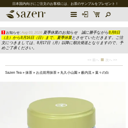
日本国内向けにご注文のお客様には、お茶のサンプルをプレゼント！
夏季休業のお知らせ 誠に勝手ながら
8月8日
お知らせ:
Aug 03, 2026
（土）から8月16日（日）まで、夏季休業
とさせていただきます。ご注
文につきましては、8月17日（月）以降に順次発送となりますので、予
めご了承ください。
<< 前へ
次へ >>
Sazen Tea
»
抹茶
»
お点前用抹茶
»
丸久小山園
»
藪内流
»
葉々の白