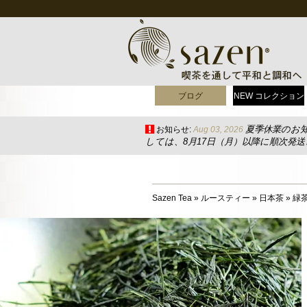
ブログ
NEW コレクション
夏季休業のお
お知らせ:
Aug 03, 2026
しては、8月17日（月）以降に順次発
Sazen Tea
»
ルースティー
»
日本茶
»
緑