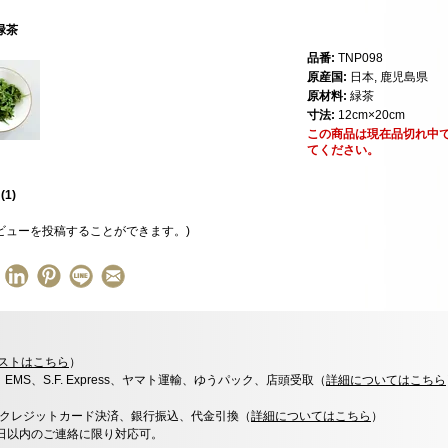
緑茶
品番:
TNP098
原産国:
日本, 鹿児島県
原材料:
緑茶
寸法:
12cm×20cm
この商品は現在品切れ中
てください。
星
(
1
)
ビューを投稿することができます。)
ストはこちら
）
x、EMS、S.F. Express、ヤマト運輸、ゆうパック、店頭受取（
詳細についてはこちら
決済、クレジットカード決済、銀行振込、代金引換（
詳細についてはこちら
）
0日以内のご連絡に限り対応可。