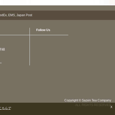
Follow Us
詳細
ー
Copyright © Sazen Tea Company
ALL RIGHTS RESERVED
X
こちらで