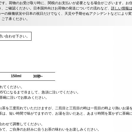
です。荷物のお受け取り時に、関税のお支払いが必要となる場合がございます。お
き、ご確認ください。日本国外向けお荷物の発送についての流れなど、
詳しい情報
カーの稼働状況や日本の祝日だけでなく、天災や予期せぬアクシデントなどにより変
、ご了承ください。
問い合わせ下さい。
150ml
30秒~
入れてください。
を85℃になるまで冷まして、急須に注いでください。
て、茶碗に注いでお飲みください。
お茶を三度煎れていただけますが、二煎目と三煎目の時は一煎目の時より熱いお湯
茶は、短い時間で味がでますので、お湯を注いだあと、あまり時間を置かずに茶碗
合わせて調整してください。
みて、ご自身のお好みに合うお茶の味わいをお楽しみください。