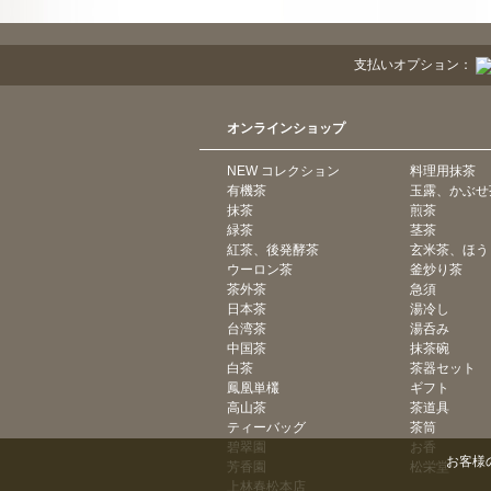
支払いオプション：
オンラインショップ
NEW コレクション
料理用抹茶
有機茶
玉露、かぶせ
抹茶
煎茶
緑茶
茎茶
紅茶、後発酵茶
玄米茶、ほう
ウーロン茶
釜炒り茶
茶外茶
急須
日本茶
湯冷し
台湾茶
湯呑み
中国茶
抹茶碗
白茶
茶器セット
鳳凰単欉
ギフト
高山茶
茶道具
ティーバッグ
茶筒
碧翠園
お香
お客様
芳香園
松栄堂
上林春松本店