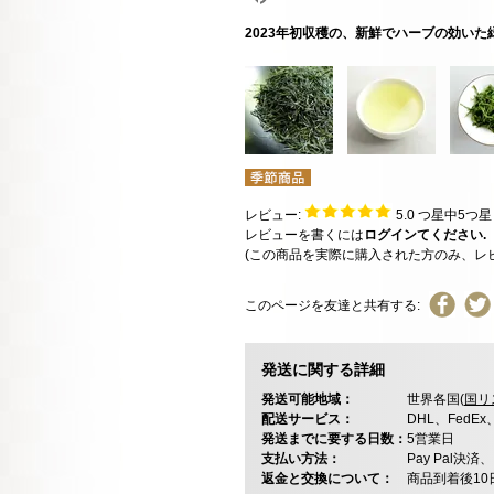
2023年初収穫の、新鮮でハーブの効いた
レビュー:
5.0
つ星中5つ
レビューを書くには
ログインてください.
(この商品を実際に購入された方のみ、レ
このページを友達と共有する:
発送に関する詳細
発送可能地域：
世界各国(
国リ
配送サービス：
DHL、FedE
発送までに要する日数：
5営業日
支払い方法：
Pay Pal
返金と交換について：
商品到着後1