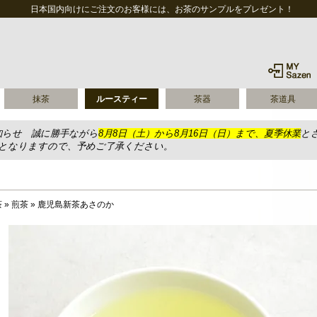
日本国内向けにご注文のお客様には、お茶のサンプルをプレゼント！
抹茶
ルースティー
茶器
茶道具
知らせ 誠に勝手ながら
8月8日（土）から8月16日（日）まで、夏季休業
と
送となりますので、予めご了承ください。
茶
»
煎茶
»
鹿児島新茶あさのか