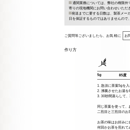
通関業務については、弊社の権限外
寄りの現地機関にお問い合わせいただ
発送までに要する日数は、製茶メー
日を保証するものではありませんので
ご質問等ございましたら、お気 軽に
お
作り方
5g
85度
1. 急須に茶葉5gを
2. 沸騰させたお湯
3. 30秒間蒸らし
同じ茶葉を使って、
二煎目と三煎目のお
お茶の味はお好みに
何回かお茶を煎れて