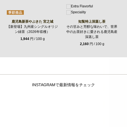
鹿児島新茶やぶきた 宮之城
知覧特上深蒸し茶
【新登場】九州産シングルオリジ
その甘みと芳醇な味わいで、世界
ン緑茶（2026年収穫）
中のお茶好きに愛される鹿児島産
深蒸し茶
1,944
円 / 100 g
2,160
円 / 100 g
INSTAGRAMで最新情報をチェック