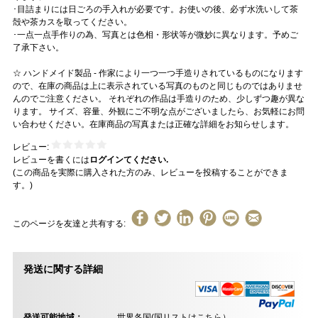
･目詰まりには日ごろの手入れが必要です。お使いの後、必ず水洗いして茶
殻や茶カスを取ってください。
･一点一点手作りの為、写真とは色相・形状等が微妙に異なります。予めご
了承下さい。
☆ ハンドメイド製品 - 作家により一つ一つ手造りされているものになります
ので、在庫の商品は上に表示されている写真のものと同じものではありませ
んのでご注意ください。 それぞれの作品は手造りのため、少しずつ趣が異な
ります。 サイズ、容量、外観にご不明な点がございましたら、お気軽にお問
い合わせください。在庫商品の写真または正確な詳細をお知らせします。
レビュー:
レビューを書くには
ログインてください.
(この商品を実際に購入された方のみ、レビューを投稿することができま
す。)
このページを友達と共有する:
発送に関する詳細
発送可能地域：
世界各国(
国リストはこちら
）