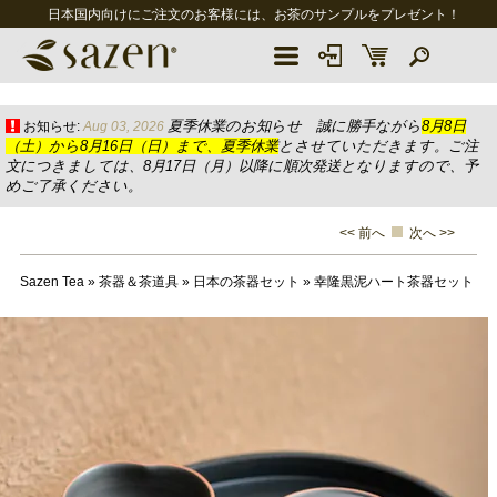
日本国内向けにご注文のお客様には、お茶のサンプルをプレゼント！
夏季休業のお知らせ 誠に勝手ながら
8月8日
お知らせ:
Aug 03, 2026
（土）から8月16日（日）まで、夏季休業
とさせていただきます。ご注
文につきましては、8月17日（月）以降に順次発送となりますので、予
めご了承ください。
<< 前へ
次へ >>
Sazen Tea
»
茶器＆茶道具
»
日本の茶器セット
»
幸隆黒泥ハート茶器セット