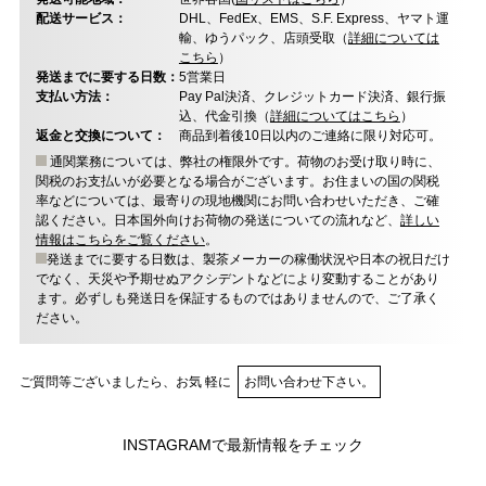
配送サービス：
DHL、FedEx、EMS、S.F. Express、ヤマト運
輸、ゆうパック、店頭受取（
詳細については
こちら
）
発送までに要する日数：
5営業日
支払い方法：
Pay Pal決済、クレジットカード決済、銀行振
込、代金引換（
詳細についてはこちら
）
返金と交換について：
商品到着後10日以内のご連絡に限り対応可。
通関業務については、弊社の権限外です。荷物のお受け取り時に、
関税のお支払いが必要となる場合がございます。お住まいの国の関税
率などについては、最寄りの現地機関にお問い合わせいただき、ご確
認ください。日本国外向けお荷物の発送についての流れなど、
詳しい
情報はこちらをご覧ください
。
発送までに要する日数は、製茶メーカーの稼働状況や日本の祝日だけ
でなく、天災や予期せぬアクシデントなどにより変動することがあり
ます。必ずしも発送日を保証するものではありませんので、ご了承く
ださい。
ご質問等ございましたら、お気 軽に
お問い合わせ下さい。
INSTAGRAMで最新情報をチェック