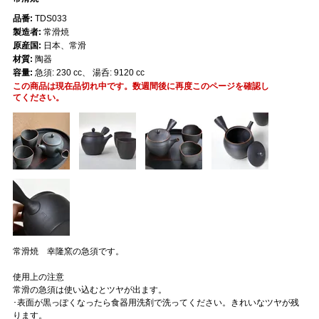
品番:
TDS033
製造者:
常滑焼
原産国:
日本、常滑
材質:
陶器
容量:
急須: 230 cc、 湯呑: 9120 cc
この商品は現在品切れ中です。数週間後に再度このページを確認し
てください。
常滑焼 幸隆窯の急須です。
使用上の注意
常滑の急須は使い込むとツヤが出ます。
･表面が黒っぽくなったら食器用洗剤で洗ってください。きれいなツヤが残
ります。