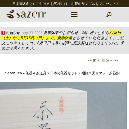
日本国内向けにご注文のお客様には、お茶のサンプルをプレゼント！
夏季休業のお知らせ 誠に勝手ながら
8月8日
お知らせ:
Aug 03, 2026
（土）から8月16日（日）まで、夏季休業
とさせていただきます。ご注
文につきましては、8月17日（月）以降に順次発送となりますので、予
めご了承ください。
<< 前へ
次へ >>
Sazen Tea
»
茶器＆茶道具
»
日本の茶器セット
»
昭龍白天目マット茶器揃