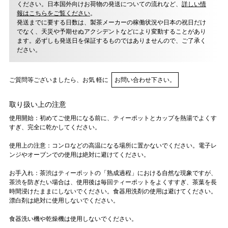
ください。日本国外向けお荷物の発送についての流れなど、
詳しい情
報はこちらをご覧ください
。
発送までに要する日数は、製茶メーカーの稼働状況や日本の祝日だけ
でなく、天災や予期せぬアクシデントなどにより変動することがあり
ます。必ずしも発送日を保証するものではありませんので、ご了承く
ださい。
ご質問等ございましたら、お気 軽に
お問い合わせ下さい。
取り扱い上の注意
使用開始：初めてご使用になる前に、ティーポットとカップを熱湯でよくす
すぎ、完全に乾かしてください。
使用上の注意：コンロなどの高温になる場所に置かないでください。電子レ
ンジやオーブンでの使用は絶対に避けてください。
お手入れ：茶渋はティーポットの「熟成過程」における自然な現象ですが、
茶渋を防ぎたい場合は、使用後は毎回ティーポットをよくすすぎ、茶葉を長
時間浸けたままにしないでください。食器用洗剤の使用は避けてください。
漂白剤は絶対に使用しないでください。
食器洗い機や乾燥機は使用しないでください。