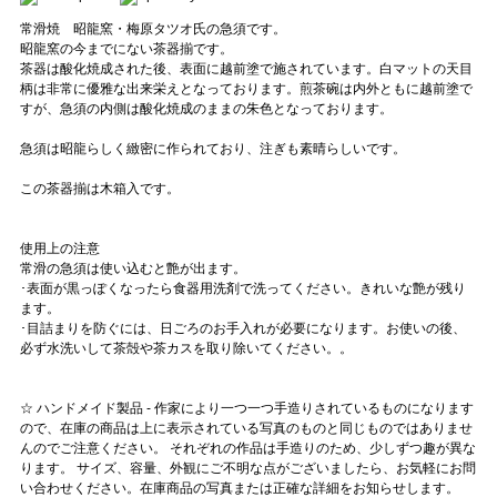
常滑焼 昭龍窯・梅原タツオ氏の急須です。
昭龍窯の今までにない茶器揃です。
茶器は酸化焼成された後、表面に越前塗で施されています。白マットの天目
柄は非常に優雅な出来栄えとなっております。煎茶碗は内外ともに越前塗で
すが、急須の内側は酸化焼成のままの朱色となっております。
急須は昭龍らしく緻密に作られており、注ぎも素晴らしいです。
この茶器揃は木箱入です。
使用上の注意
常滑の急須は使い込むと艶が出ます。
･表面が黒っぽくなったら食器用洗剤で洗ってください。きれいな艶が残り
ます。
･目詰まりを防ぐには、日ごろのお手入れが必要になります。お使いの後、
必ず水洗いして茶殻や茶カスを取り除いてください。。
☆ ハンドメイド製品 - 作家により一つ一つ手造りされているものになります
ので、在庫の商品は上に表示されている写真のものと同じものではありませ
んのでご注意ください。 それぞれの作品は手造りのため、少しずつ趣が異な
ります。 サイズ、容量、外観にご不明な点がございましたら、お気軽にお問
い合わせください。在庫商品の写真または正確な詳細をお知らせします。