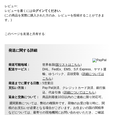
レビュー:
レビューを書くには
ログインてください.
(この商品を実際に購入された方のみ、レビューを投稿することができま
す。)
このページを友達と共有する:
発送に関する詳細
発送可能地域：
世界各国(
国リストはこちら
）
配送サービス：
DHL、FedEx、EMS、S.F. Express、ヤマト運
輸、ゆうパック、店頭受取（
詳細については
こちら
）
発送までに要する日数：
5営業日
支払い方法：
Pay Pal決済、クレジットカード決済、銀行振
込、代金引換（
詳細についてはこちら
）
返金と交換について：
商品到着後10日以内のご連絡に限り対応可。
通関業務については、弊社の権限外です。荷物のお受け取り時に、関
税のお支払いが必要となる場合がございます。お住まいの国の関税率
などについては、最寄りの現地機関にお問い合わせいただき、ご確認