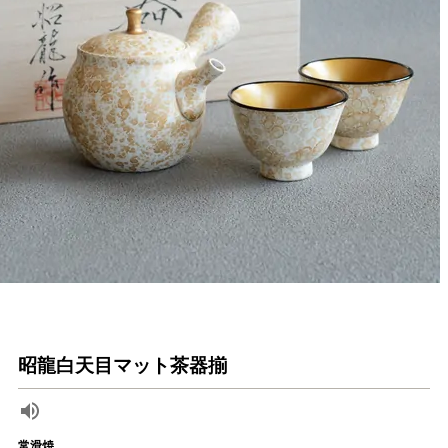
昭龍白天目マット茶器揃
常滑焼