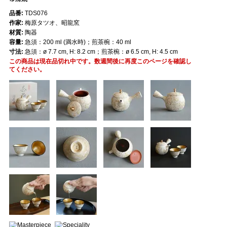
品番:
TDS076
作家:
梅原タツオ、昭龍窯
材質:
陶器
容量:
急須：200 ml (満水時)；煎茶椀：40 ml
寸法:
急須：ø 7.7 cm, H: 8.2 cm；煎茶椀：ø 6.5 cm, H: 4.5 cm
この商品は現在品切れ中です。数週間後に再度このページを確認し
てください。