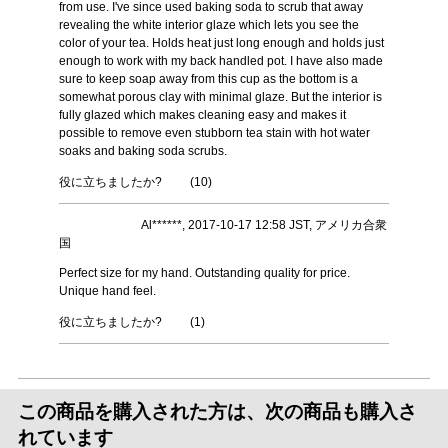
from use. I've since used baking soda to scrub that away
revealing the white interior glaze which lets you see the
color of your tea. Holds heat just long enough and holds just
enough to work with my back handled pot. I have also made
sure to keep soap away from this cup as the bottom is a
somewhat porous clay with minimal glaze. But the interior is
fully glazed which makes cleaning easy and makes it
possible to remove even stubborn tea stain with hot water
soaks and baking soda scrubs.
役に立ちましたか?
(
10
)
Al******, 2017-10-17 12:58 JST, アメリカ合衆
国
Perfect size for my hand. Outstanding quality for price.
Unique hand feel.
役に立ちましたか?
(
1
)
この商品を購入された方は、次の商品も購入さ
れています