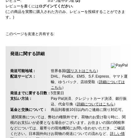
レビュー:
5.0
つ星中5つ星
(
2
)
レビューを書くには
ログインてください.
(この商品を実際に購入された方のみ、レビューを投稿することができま
す。)
このページを友達と共有する:
発送に関する詳細
発送可能地域：
世界各国(
国リストはこちら
）
配送サービス：
DHL、FedEx、EMS、S.F. Express、ヤマト運
輸、ゆうパック、店頭受取（
詳細については
こちら
）
発送までに要する日数：
5営業日
支払い方法：
Pay Pal決済、クレジットカード決済、銀行振
込、代金引換（
詳細についてはこちら
）
返金と交換について：
商品到着後10日以内のご連絡に限り対応可。
通関業務については、弊社の権限外です。荷物のお受け取り時に、関
税のお支払いが必要となる場合がございます。お住まいの国の関税率
などについては、最寄りの現地機関にお問い合わせいただき、ご確認
ください。日本国外向けお荷物の発送についての流れなど、
詳しい情