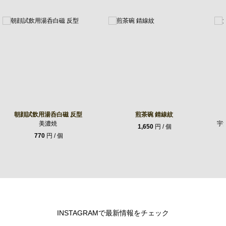
朝顔試飲用湯呑白磁 反型
煎茶碗 錆線紋
美濃焼
宇
1,650
円 / 個
770
円 / 個
INSTAGRAMで最新情報をチェック