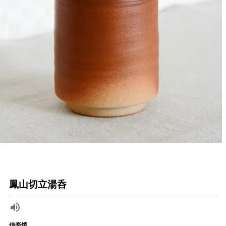
鳳山切立湯呑
信楽焼