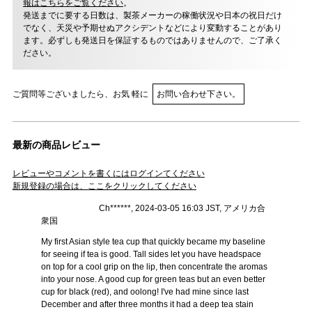
報はこちらをご覧ください
。
発送までに要する日数は、製茶メーカーの稼働状況や日本の祝日だけ
でなく、天災や予期せぬアクシデントなどにより変動することがあり
ます。必ずしも発送日を保証するものではありませんので、ご了承く
ださい。
ご質問等ございましたら、お気 軽に
お問い合わせ下さい。
最新の商品レビュー
レビューやコメントを書くにはログインてください
新規登録の場合は、ここをクリックしてください
Ch******, 2024-03-05 16:03 JST, アメリカ合
衆国
My first Asian style tea cup that quickly became my baseline
for seeing if tea is good. Tall sides let you have headspace
on top for a cool grip on the lip, then concentrate the aromas
into your nose. A good cup for green teas but an even better
cup for black (red), and oolong! I've had mine since last
December and after three months it had a deep tea stain