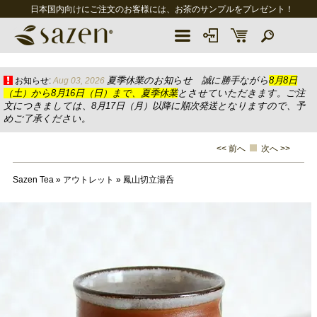
日本国内向けにご注文のお客様には、お茶のサンプルをプレゼント！
夏季休業のお知らせ 誠に勝手ながら
8月8日
お知らせ:
Aug 03, 2026
（土）から8月16日（日）まで、夏季休業
とさせていただきます。ご注
文につきましては、8月17日（月）以降に順次発送となりますので、予
めご了承ください。
<< 前へ
次へ >>
Sazen Tea
»
アウトレット
»
鳳山切立湯呑