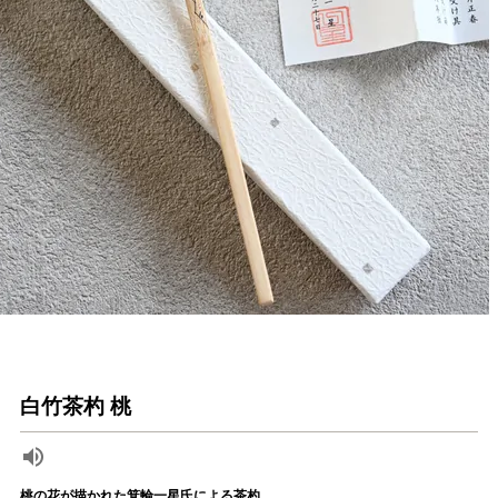
白竹茶杓 桃
桃の花が描かれた箕輪一星氏による茶杓