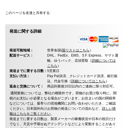
このページを友達と共有する:
発送に関する詳細
発送可能地域：
世界各国(
国リストはこちら
）
配送サービス：
DHL、FedEx、EMS、S.F. Express、ヤマト運
輸、ゆうパック、店頭受取（
詳細については
こちら
）
発送までに要する日数：
5営業日
支払い方法：
Pay Pal決済、クレジットカード決済、銀行振
込、代金引換（
詳細についてはこちら
）
返金と交換について：
商品到着後10日以内のご連絡に限り対応可。
通関業務については、弊社の権限外です。荷物のお受け取り時に、関
税のお支払いが必要となる場合がございます。お住まいの国の関税率
などについては、最寄りの現地機関にお問い合わせいただき、ご確認
ください。日本国外向けお荷物の発送についての流れなど、
詳しい情
報はこちらをご覧ください
。
発送までに要する日数は、製茶メーカーの稼働状況や日本の祝日だけ
でなく、天災や予期せぬアクシデントなどにより変動することがあり