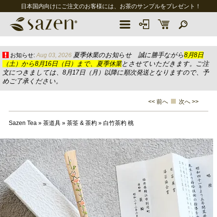
日本国内向けにご注文のお客様には、お茶のサンプルをプレゼント！
夏季休業のお知らせ 誠に勝手ながら
8月8日
お知らせ:
Aug 03, 2026
（土）から8月16日（日）まで、夏季休業
とさせていただきます。ご注
文につきましては、8月17日（月）以降に順次発送となりますので、予
めご了承ください。
<< 前へ
次へ >>
Sazen Tea
»
茶道具
»
茶筌 & 茶杓
»
白竹茶杓 桃