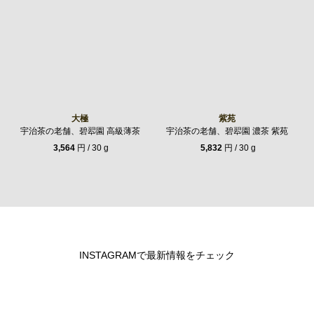
大極
紫苑
宇治茶の老舗、碧翆園 高級薄茶
宇治茶の老舗、碧翆園 濃茶 紫苑
3,564
円 / 30 g
5,832
円 / 30 g
INSTAGRAMで最新情報をチェック