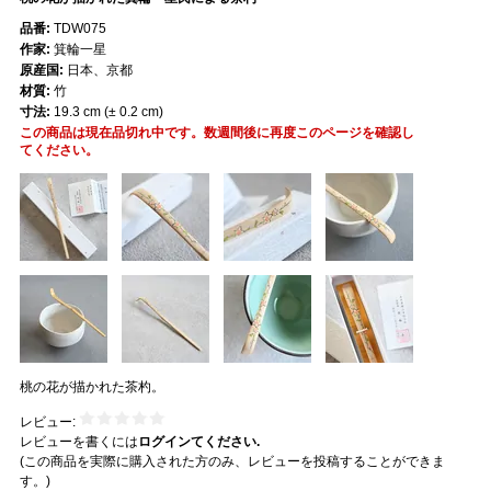
品番:
TDW075
作家:
箕輪一星
原産国:
日本、京都
材質:
竹
寸法:
19.3 cm (± 0.2 cm)
この商品は現在品切れ中です。数週間後に再度このページを確認し
てください。
桃の花が描かれた茶杓。
レビュー:
レビューを書くには
ログインてください.
(この商品を実際に購入された方のみ、レビューを投稿することができま
す。)