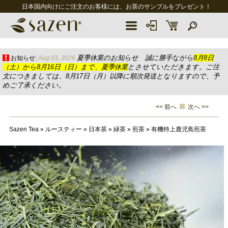
日本国内向けにご注文のお客様には、お茶のサンプルをプレゼント！
夏季休業のお知らせ 誠に勝手ながら
8月8日
お知らせ:
Aug 03, 2026
（土）から8月16日（日）まで、夏季休業
とさせていただきます。ご注
文につきましては、8月17日（月）以降に順次発送となりますので、予
めご了承ください。
<< 前へ
次へ >>
Sazen Tea
»
ルースティー
»
日本茶
»
緑茶
»
煎茶
»
有機特上鹿児島煎茶