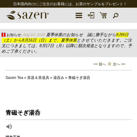
日本国内向けにご注文のお客様には、お茶のサンプルをプレゼント！
夏季休業のお知らせ 誠に勝手ながら
8月8日
お知らせ:
Aug 03, 2026
（土）から8月16日（日）まで、夏季休業
とさせていただきます。ご注
文につきましては、8月17日（月）以降に順次発送となりますので、予
めご了承ください。
<< 前へ
次へ >>
Sazen Tea
»
茶器＆茶道具
»
湯呑み
»
青磁そぎ湯呑
青磁そぎ湯呑