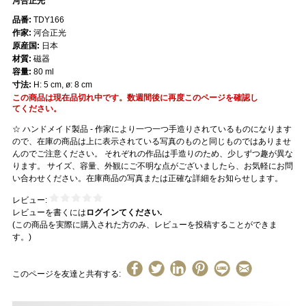
河合正光
品番:
TDY166
作家:
河合正光
原産国:
日本
材質:
磁器
容量:
80 ml
寸法:
H: 5 cm, ø: 8 cm
この商品は現在品切れ中です。数週間後に再度このページを確認し
てください。
☆ ハンドメイド製品 - 作家により一つ一つ手造りされているものになります
ので、在庫の商品は上に表示されている写真のものと同じものではありませ
んのでご注意ください。 それぞれの作品は手造りのため、少しずつ趣が異な
ります。 サイズ、容量、外観にご不明な点がございましたら、お気軽にお問
い合わせください。在庫商品の写真または正確な詳細をお知らせします。
レビュー:
レビューを書くには
ログインてください.
(この商品を実際に購入された方のみ、レビューを投稿することができま
す。)
このページを友達と共有する: