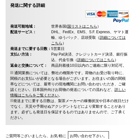
発送に関する詳細
発送可能地域：
世界各国(
国リストはこちら
）
配送サービス：
DHL、FedEx、EMS、S.F. Express、ヤマト運
輸、ゆうパック、店頭受取（
詳細については
こちら
）
発送までに要する日数：
5営業日
支払い方法：
Pay Pal決済、クレジットカード決済、銀行振
込、代金引換（
詳細についてはこちら
）
返金と交換について：
商品到着後10日以内のご連絡に限り対応可。
通関業務については、弊社の権限外です。荷物のお受け取り時に、
関税のお支払いが必要となる場合がございます。お住まいの国の関税
率などについては、最寄りの現地機関にお問い合わせいただき、ご確
認ください。日本国外向けお荷物の発送についての流れなど、
詳しい
情報はこちらをご覧ください
。
発送までに要する日数は、製茶メーカーの稼働状況や日本の祝日だけ
でなく、天災や予期せぬアクシデントなどにより変動することがあり
ます。必ずしも発送日を保証するものではありませんので、ご了承く
ださい。
ご質問等ございましたら、お気 軽に
お問い合わせ下さい。