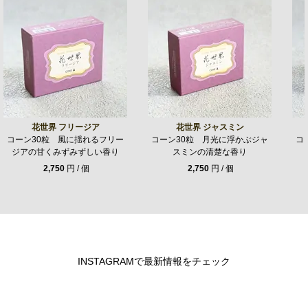
花世界 フリージア
花世界 ジャスミン
コーン30粒 風に揺れるフリー
コーン30粒 月光に浮かぶジャ
コ
ジアの甘くみずみずしい香り
スミンの清楚な香り
2,750
円 / 個
2,750
円 / 個
INSTAGRAMで最新情報をチェック