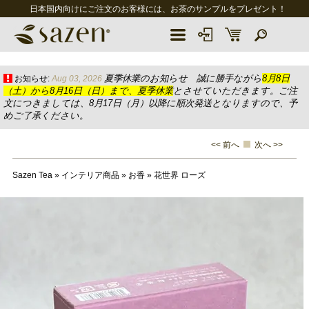
日本国内向けにご注文のお客様には、お茶のサンプルをプレゼント！
夏季休業のお知らせ 誠に勝手ながら
8月8日
お知らせ:
Aug 03, 2026
（土）から8月16日（日）まで、夏季休業
とさせていただきます。ご注
文につきましては、8月17日（月）以降に順次発送となりますので、予
めご了承ください。
<< 前へ
次へ >>
Sazen Tea
»
インテリア商品
»
お香
»
花世界 ローズ