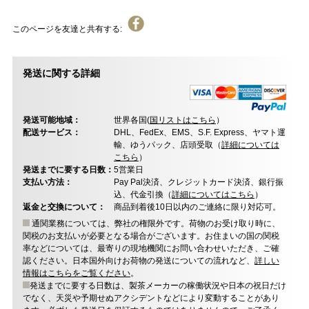
このページを友達と共有する:
発送に関する詳細
発送可能地域：
世界各国(
国リストはこちら
）
配送サービス：
DHL、FedEx、EMS、S.F. Express、ヤマト運
輸、ゆうパック、店頭受取（
詳細については
こちら
）
発送までに要する日数：
5営業日
支払い方法：
Pay Pal決済、クレジットカード決済、銀行振
込、代金引換（
詳細についてはこちら
）
返金と交換について：
商品到着後10日以内のご連絡に限り対応可。
通関業務については、弊社の権限外です。荷物のお受け取り時に、
関税のお支払いが必要となる場合がございます。お住まいの国の関税
率などについては、最寄りの現地機関にお問い合わせいただき、ご確
認ください。日本国外向けお荷物の発送についての流れなど、
詳しい
情報はこちらをご覧ください
。
発送までに要する日数は、製茶メーカーの稼働状況や日本の祝日だけ
でなく、天災や予期せぬアクシデントなどにより変動することがあり