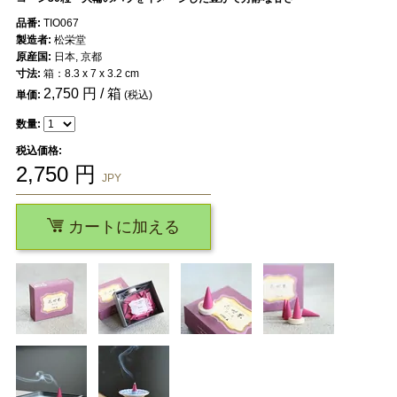
品番:
TIO067
製造者:
松栄堂
原産国:
日本, 京都
寸法:
箱：8.3 x 7 x 3.2 cm
2,750
円 / 箱
単価:
(税込)
数量:
税込価格:
2,750
円
JPY
カートに加える