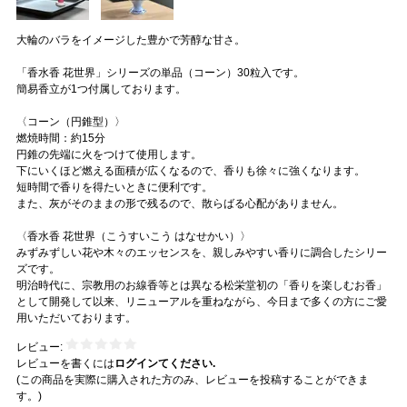
大輪のバラをイメージした豊かで芳醇な甘さ。
「香水香 花世界」シリーズの単品（コーン）30粒入です。
簡易香立が1つ付属しております。
〈コーン（円錐型）〉
燃焼時間：約15分
円錐の先端に火をつけて使用します。
下にいくほど燃える面積が広くなるので、香りも徐々に強くなります。
短時間で香りを得たいときに便利です。
また、灰がそのままの形で残るので、散らばる心配がありません。
〈香水香 花世界（こうすいこう はなせかい）〉
みずみずしい花や木々のエッセンスを、親しみやすい香りに調合したシリー
ズです。
明治時代に、宗教用のお線香等とは異なる松栄堂初の「香りを楽しむお香」
として開発して以来、リニューアルを重ねながら、今日まで多くの方にご愛
用いただいております。
レビュー:
レビューを書くには
ログインてください.
(この商品を実際に購入された方のみ、レビューを投稿することができま
す。)