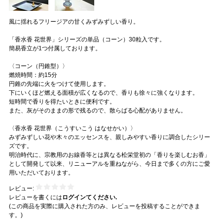
風に揺れるフリージアの甘くみずみずしい香り。
「香水香 花世界」シリーズの単品（コーン）30粒入です。
簡易香立が1つ付属しております。
〈コーン（円錐型）〉
燃焼時間：約15分
円錐の先端に火をつけて使用します。
下にいくほど燃える面積が広くなるので、香りも徐々に強くなります。
短時間で香りを得たいときに便利です。
また、灰がそのままの形で残るので、散らばる心配がありません。
〈香水香 花世界（こうすいこう はなせかい）〉
みずみずしい花や木々のエッセンスを、親しみやすい香りに調合したシリー
ズです。
明治時代に、宗教用のお線香等とは異なる松栄堂初の「香りを楽しむお香」
として開発して以来、リニューアルを重ねながら、今日まで多くの方にご愛
用いただいております。
レビュー:
レビューを書くには
ログインてください.
(この商品を実際に購入された方のみ、レビューを投稿することができま
す。)