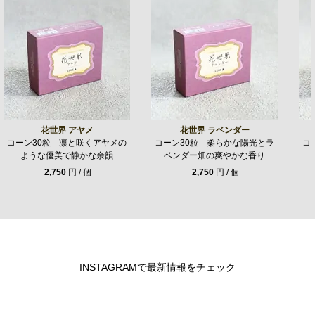
花世界 アヤメ
花世界 ラベンダー
コーン30粒 凛と咲くアヤメの
コーン30粒 柔らかな陽光とラ
コ
ような優美で静かな余韻
ベンダー畑の爽やかな香り
2,750
円 / 個
2,750
円 / 個
INSTAGRAMで最新情報をチェック