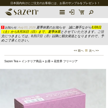
日本国内向けにご注文のお客様には、お茶のサンプルをプレゼント！
夏季休業のお知らせ 誠に勝手ながら
8月8日
お知らせ:
Aug 03, 2026
（土）から8月16日（日）まで、夏季休業
とさせていただきます。ご注
文につきましては、8月17日（月）以降に順次発送となりますので、予
めご了承ください。
<< 前へ
次へ >>
Sazen Tea
»
インテリア商品
»
お香
»
花世界 フリージア