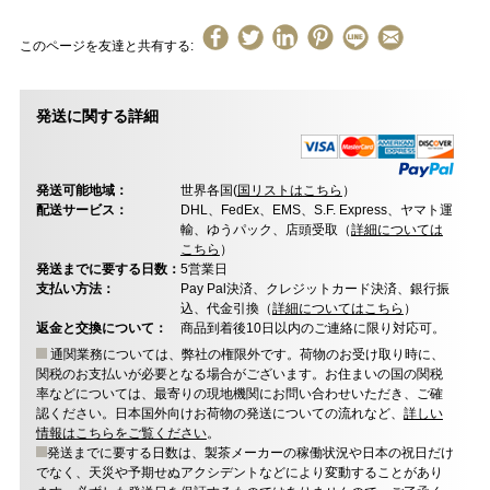
このページを友達と共有する:
発送に関する詳細
発送可能地域：
世界各国(
国リストはこちら
）
配送サービス：
DHL、FedEx、EMS、S.F. Express、ヤマト運
輸、ゆうパック、店頭受取（
詳細については
こちら
）
発送までに要する日数：
5営業日
支払い方法：
Pay Pal決済、クレジットカード決済、銀行振
込、代金引換（
詳細についてはこちら
）
返金と交換について：
商品到着後10日以内のご連絡に限り対応可。
通関業務については、弊社の権限外です。荷物のお受け取り時に、
関税のお支払いが必要となる場合がございます。お住まいの国の関税
率などについては、最寄りの現地機関にお問い合わせいただき、ご確
認ください。日本国外向けお荷物の発送についての流れなど、
詳しい
情報はこちらをご覧ください
。
発送までに要する日数は、製茶メーカーの稼働状況や日本の祝日だけ
でなく、天災や予期せぬアクシデントなどにより変動することがあり