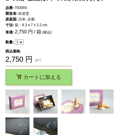
品番:
TIO069
製造者:
松栄堂
原産国:
日本, 京都
寸法:
箱：8.3 x 7 x 3.2 cm
2,750
円 / 箱
単価:
(税込)
数量:
税込価格:
2,750
円
JPY
カートに加える