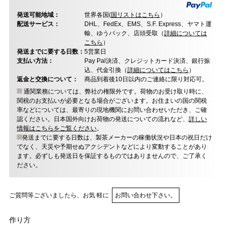
発送可能地域：
世界各国(
国リストはこちら
）
配送サービス：
DHL、FedEx、EMS、S.F. Express、ヤマト運
輸、ゆうパック、店頭受取（
詳細については
こちら
）
発送までに要する日数：
5営業日
支払い方法：
Pay Pal決済、クレジットカード決済、銀行振
込、代金引換（
詳細についてはこちら
）
返金と交換について：
商品到着後10日以内のご連絡に限り対応可。
通関業務については、弊社の権限外です。荷物のお受け取り時に、
関税のお支払いが必要となる場合がございます。お住まいの国の関税
率などについては、最寄りの現地機関にお問い合わせいただき、ご確
認ください。日本国外向けお荷物の発送についての流れなど、
詳しい
情報はこちらをご覧ください
。
発送までに要する日数は、製茶メーカーの稼働状況や日本の祝日だけ
でなく、天災や予期せぬアクシデントなどにより変動することがあり
ます。必ずしも発送日を保証するものではありませんので、ご了承く
ださい。
ご質問等ございましたら、お気 軽に
お問い合わせ下さい。
作り方