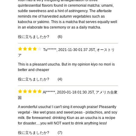
Kiun has a very intriguing amalgamation of three
quintessential flavors found in ceremonial matcha: umami,
subtle sweetness and a hint of astringency. The aftertaste
reminds me of harvested autumn vegetables such as
kabocha or yakimo. This is a matcha that serves equally well
in an elaborate tea ceremony or as a daily matcha.
役に立ちましたか?
(
6
)
Tu******, 2021-11-30 01:37 JST, オーストリ
ア
This is a pleasant usucha. But in my opinion kiyo no mori is
better and cheaper
役に立ちましたか?
(
4
)
Al******, 2020-01-18 01:30 JST, アメリカ合衆
国
A wonderful usucha! I can't sing it enough praise! Pleasantly
vegetal - like wet grass and sweet peas - pistachios, and soy
milk. Be forewarned: drinking Kiun as an usucha is a recipe
for disaster.....you will NOT want to drink anything less!
役に立ちましたか?
(
7
)