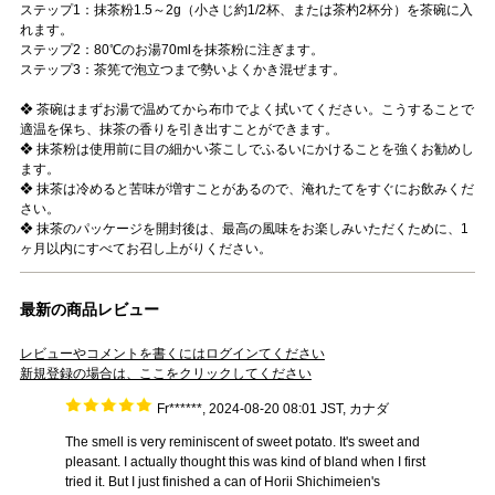
ステップ1：抹茶粉1.5～2g（小さじ約1/2杯、または茶杓2杯分）を茶碗に入
れます。
ステップ2：80℃のお湯70mlを抹茶粉に注ぎます。
ステップ3：茶筅で泡立つまで勢いよくかき混ぜます。
❖ 茶碗はまずお湯で温めてから布巾でよく拭いてください。こうすることで
適温を保ち、抹茶の香りを引き出すことができます。
❖ 抹茶粉は使用前に目の細かい茶こしでふるいにかけることを強くお勧めし
ます。
❖ 抹茶は冷めると苦味が増すことがあるので、淹れたてをすぐにお飲みくだ
さい。
❖ 抹茶のパッケージを開封後は、最高の風味をお楽しみいただくために、1
ヶ月以内にすべてお召し上がりください。
最新の商品レビュー
レビューやコメントを書くにはログインてください
新規登録の場合は、ここをクリックしてください
Fr******, 2024-08-20 08:01 JST, カナダ
The smell is very reminiscent of sweet potato. It's sweet and
pleasant. I actually thought this was kind of bland when I first
tried it. But I just finished a can of Horii Shichimeien's