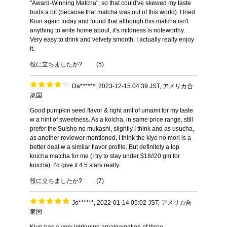
"Award-Winning Matcha", so that could've skewed my taste
buds a bit (because that matcha was out of this world). I tried
Kiun again today and found that although this matcha isn't
anything to write home about, it's mildness is noteworthy.
Very easy to drink and velvety smooth. I actually really enjoy
it.
役に立ちましたか?
(
5
)
Da******, 2023-12-15 04:39 JST, アメリカ合
衆国
Good pumpkin seed flavor & right amt of umami for my taste
w a hint of sweetness. As a koicha, in same price range, still
prefer the Suisho no mukashi, slightly I think and as usucha,
as another reviewer mentioned, I think the kiyo no mori is a
better deal w a similar flavor profile. But definitely a top
koicha matcha for me (I try to stay under $18//20 gm for
koicha). I’d give it 4.5 stars really.
役に立ちましたか?
(
7
)
Jo******, 2022-01-14 05:02 JST, アメリカ合
衆国