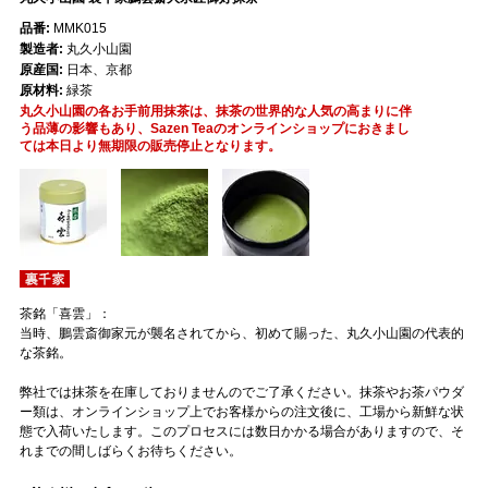
品番:
MMK015
製造者:
丸久小山園
原産国:
日本、京都
原材料:
緑茶
丸久小山園の各お手前用抹茶は、抹茶の世界的な人気の高まりに伴
う品薄の影響もあり、Sazen Teaのオンラインショップにおきまし
ては本日より無期限の販売停止となります。
茶銘「喜雲」：
当時、鵬雲斎御家元が襲名されてから、初めて賜った、丸久小山園の代表的
な茶銘。
弊社では抹茶を在庫しておりませんのでご了承ください。抹茶やお茶パウダ
ー類は、オンラインショップ上でお客様からの注文後に、工場から新鮮な状
態で入荷いたします。このプロセスには数日かかる場合がありますので、そ
れまでの間しばらくお待ちください。