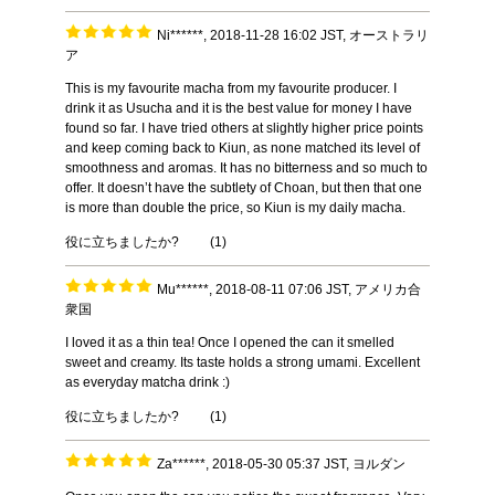
Ni******, 2018-11-28 16:02 JST, オーストラリ
ア
This is my favourite macha from my favourite producer. I
drink it as Usucha and it is the best value for money I have
found so far. I have tried others at slightly higher price points
and keep coming back to Kiun, as none matched its level of
smoothness and aromas. It has no bitterness and so much to
offer. It doesn’t have the subtlety of Choan, but then that one
is more than double the price, so Kiun is my daily macha.
役に立ちましたか?
(
1
)
Mu******, 2018-08-11 07:06 JST, アメリカ合
衆国
I loved it as a thin tea! Once I opened the can it smelled
sweet and creamy. Its taste holds a strong umami. Excellent
as everyday matcha drink :)
役に立ちましたか?
(
1
)
Za******, 2018-05-30 05:37 JST, ヨルダン