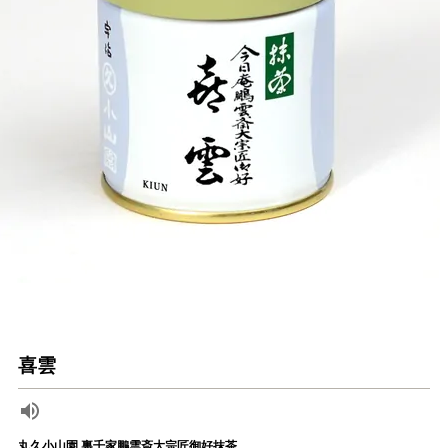
喜雲
丸久小山園 裏千家鵬雲斎大宗匠御好抹茶