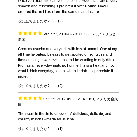
Once you open the can you notice the sweet fragrance. Very
smooth and refreshing. I prefered it over Narino. Now I
ordered the first flush from the same manufacture.
役に立ちましたか?
(
2
)
Ps******, 2018-02-10 08:56 JST, アメリカ合
衆国
Great as usucha and very rich with lots of umami. One of my
all time favorites. It’s easy to get spoiled drinking this and
then drinking lower level teas and be wanting to only drink
Kiun as an everyday matcha. For me this is a treat and not
what I drink everyday, so that when I drink it I appreciate it
more.
役に立ちましたか?
(
2
)
G******, 2017-09-29 21:41 JST, アメリカ合衆
国
The scent in the tin is so sweet. A delicious, delicate, and
creamy matcha - made as usucha.
役に立ちましたか?
(
1
)