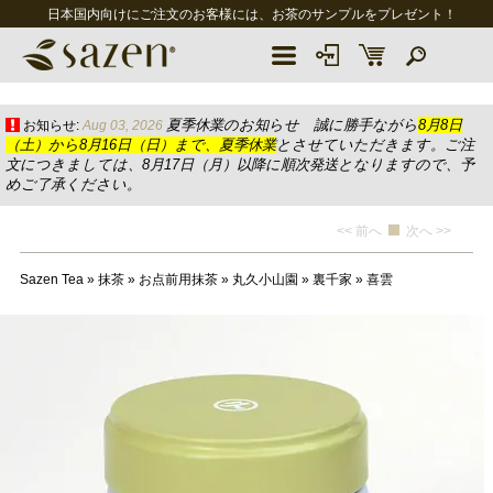
日本国内向けにご注文のお客様には、お茶のサンプルをプレゼント！
夏季休業のお知らせ 誠に勝手ながら
8月8日
お知らせ:
Aug 03, 2026
（土）から8月16日（日）まで、夏季休業
とさせていただきます。ご注
文につきましては、8月17日（月）以降に順次発送となりますので、予
めご了承ください。
<< 前へ
次へ >>
Sazen Tea
»
抹茶
»
お点前用抹茶
»
丸久小山園
»
裏千家
»
喜雲