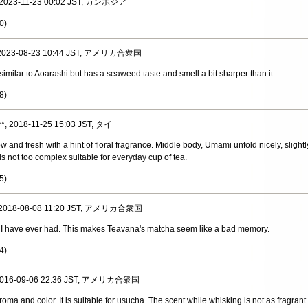
, 2023-11-23 00:02 JST, カンボジア
0
)
, 2023-08-23 10:44 JST, アメリカ合衆国
similar to Aoarashi but has a seaweed taste and smell a bit sharper than it.
8
)
**, 2018-11-25 15:03 JST, タイ
w and fresh with a hint of floral fragrance. Middle body, Umami unfold nicely, slight
is not too complex suitable for everyday cup of tea.
5
)
, 2018-08-08 11:20 JST, アメリカ合衆国
 I have ever had. This makes Teavana's matcha seem like a bad memory.
4
)
 2016-09-06 22:36 JST, アメリカ合衆国
oma and color. It is suitable for usucha. The scent while whisking is not as fragran