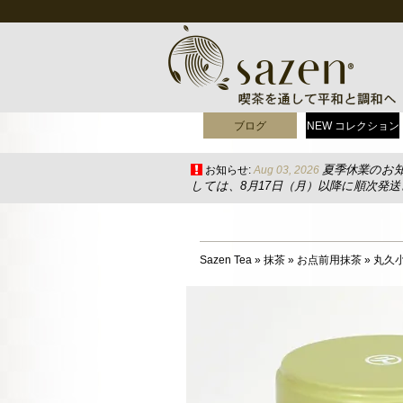
ブログ
NEW コレクション
夏季休業のお
お知らせ:
Aug 03, 2026
しては、8月17日（月）以降に順次発
Sazen Tea
»
抹茶
»
お点前用抹茶
»
丸久