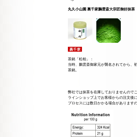
丸久小山園 裏千家鵬雲斎大宗匠御好抹茶
茶銘「松柏」：
当時、鵬雲斎御家元が襲名されてから、
茶銘。
弊社では抹茶を在庫しておりませんので
ラインショップ上でお客様からの注文後
プロセスには数日かかる場合があります