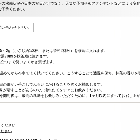
ーの稼働状況や日本の祝日だけでなく、天災や予期せぬアクシデントなどにより変
ご了承ください。
問い合わせ下さい。
.5～2g（小さじ約1/2杯、または茶杓2杯分）を茶碗に入れます。
お湯70mlを抹茶粉に注ぎます。
泡立つまで勢いよくかき混ぜます。
で温めてから布巾でよく拭いてください。こうすることで適温を保ち、抹茶の香りを
に目の細かい茶こしでふるいにかけることを強くお勧めします。
苦味が増すことがあるので、淹れたてをすぐにお飲みください。
ジを開封後は、最高の風味をお楽しみいただくために、1ヶ月以内にすべてお召し上
てください
ください