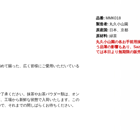
品番:
MMK018
製造者:
丸久小山園
原産国:
日本、京都
原材料:
緑茶
丸久小山園の各お手前用
う品薄の影響もあり、Saz
ては本日より無期限の販
初めて賜った、広く皆様にご愛用いただいている
ご了承ください。抹茶やお茶パウダー類は、オン
に、工場から新鮮な状態で入荷いたします。この
ので、それまでの間しばらくお待ちください。