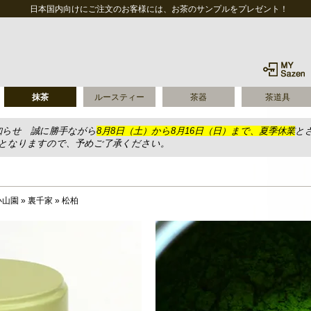
日本国内向けにご注文のお客様には、お茶のサンプルをプレゼント！
抹茶
ルースティー
茶器
茶道具
知らせ 誠に勝手ながら
8月8日（土）から8月16日（日）まで、夏季休業
と
送となりますので、予めご了承ください。
小山園
»
裏千家
»
松柏