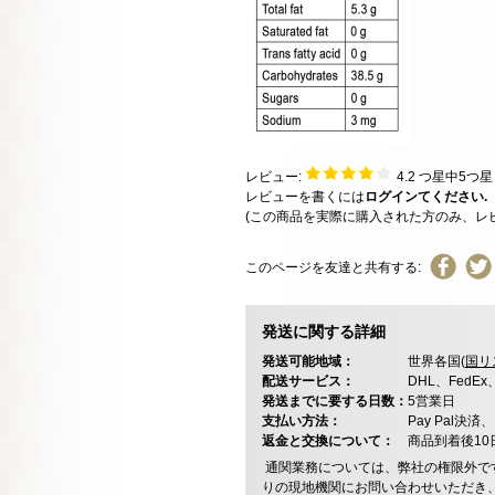
レビュー:
4.2
つ星中5つ
レビューを書くには
ログインてください.
(この商品を実際に購入された方のみ、レ
このページを友達と共有する:
発送に関する詳細
発送可能地域：
世界各国(
国リ
配送サービス：
DHL、FedE
発送までに要する日数：
5営業日
支払い方法：
Pay Pal
返金と交換について：
商品到着後1
通関業務については、弊社の権限外で
りの現地機関にお問い合わせいただき