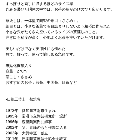
すっぽりと両手に収まるほどのサイズ感。
丸みを帯びた胴体の中では、お茶の葉がのびのびと広がります。
茶漉しは、一体型で陶製の細目（ささめ）。
細目とは、小さな茶葉でも目詰まりしないよう精巧に作られた
小さな穴がたくさん空いているタイプの茶漉しのこと。
注ぎ口も精度が高く、心地よくお茶を注いでいただけます。
美しいだけでなく実用性にも優れた
観て、飾って、使って愉しめる急須です。
布貼化粧箱入り
容量：270ml
茶こし：ささめ
おすすめのお茶：煎茶、中国茶、紅茶など
▪️伝統工芸士 都筑豊
1972年 愛知県常滑市生まれ
1995年 常滑市立陶芸研究所 退所
1996年 森里陶楽氏に師事
2002年 父、青峰のもと作陶に入る
2003年 大興寺窯 独立
2011年 日本陶芸療法士協会を設立