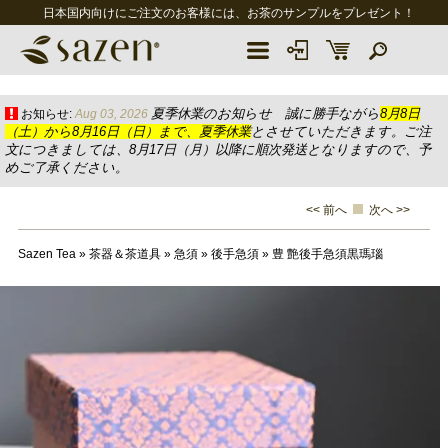
日本国内向けにご注文のお客様には、お茶のサンプルをプレゼント！
夏季休業のお知らせ 誠に勝手ながら
8月8日
お知らせ:
Aug 03, 2026
（土）から8月16日（日）まで、夏季休業
とさせていただきます。ご注
文につきましては、8月17日（月）以降に順次発送となりますので、予
めご了承ください。
<< 前へ
次へ >>
Sazen Tea
»
茶器＆茶道具
»
急須
»
後手急須
»
豊 艶後手急須黒瑪瑙