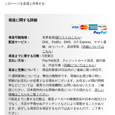
このページを友達と共有する:
発送に関する詳細
発送可能地域：
世界各国(
国リストはこちら
）
配送サービス：
DHL、FedEx、EMS、S.F. Express、ヤマト運
輸、ゆうパック、店頭受取（
詳細については
こちら
）
発送までに要する日数：
5営業日
支払い方法：
Pay Pal決済、クレジットカード決済、銀行振
込、代金引換（
詳細についてはこちら
）
返金と交換について：
商品到着後10日以内のご連絡に限り対応可。
通関業務については、弊社の権限外です。荷物のお受け取り時に、
関税のお支払いが必要となる場合がございます。お住まいの国の関税
率などについては、最寄りの現地機関にお問い合わせいただき、ご確
認ください。日本国外向けお荷物の発送についての流れなど、
詳しい
情報はこちらをご覧ください
。
発送までに要する日数は、製茶メーカーの稼働状況や日本の祝日だけ
でなく、天災や予期せぬアクシデントなどにより変動することがあり
ます。必ずしも発送日を保証するものではありませんので、ご了承く
ださい。