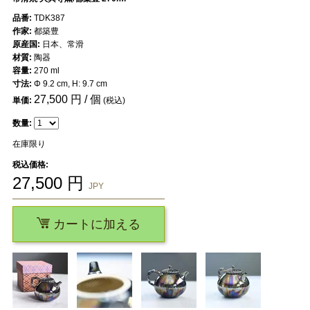
品番:
TDK387
作家:
都築豊
原産国:
日本、常滑
材質:
陶器
容量:
270 ml
寸法:
Φ 9.2 cm, H: 9.7 cm
27,500
円 / 個
単価:
(税込)
数量:
在庫限り
税込価格:
27,500
円
JPY
カートに加える