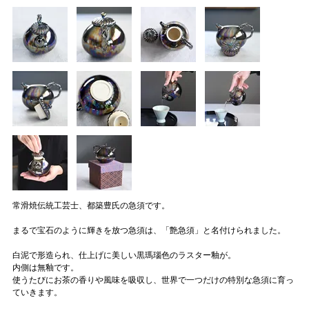
常滑焼伝統工芸士、都築豊氏の急須です。
まるで宝石のように輝きを放つ急須は、「艶急須」と名付けられました。
白泥で形造られ、仕上げに美しい黒瑪瑙色のラスター釉が。
内側は無釉です。
使うたびにお茶の香りや風味を吸収し、世界で一つだけの特別な急須に育っ
ていきます。