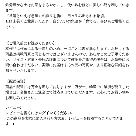
鉄分豊かな土はお茶をまろやかにし、使い込むほどに美しい艶を増していき
ます。
『常滑といえば急須』の誇りを胸に、日々生み出される急須。
ぜひ末長くご愛用いただき、自分だけの急須を「育てる」喜びもご堪能くだ
さい。
【ご購入前にお読みください】
本作品は作家による手造りのため、一点ごとに趣が異なります。お届けする
商品は掲載写真と同じものではございませんので、あらかじめご了承くださ
い。サイズ・容量・外観の詳細について確認をご希望の場合は、お気軽にお
問い合わせください。実際にお届けする作品の写真や、より正確な詳細をお
知らせいたします。
【配送保証】
商品の配送には万全を期しておりますが、万が一、輸送中に破損が発生した
場合は、交換または返金にて対応させていただきます。安心してお買い物を
お楽しみください。
レビュー:
レビューを書くには
ログインてください.
(この商品を実際に購入された方のみ、レビューを投稿することができま
す。)