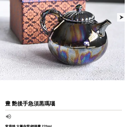
豊 艶後手急須黒瑪瑙
常滑焼 大興寺窯/都築豊 270ml