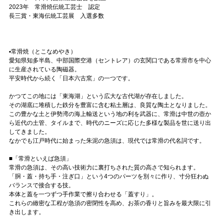
2023年 常滑焼伝統工芸士 認定
長三賞・東海伝統工芸展 入選多数
▪️常滑焼（とこなめやき）
愛知県知多半島、中部国際空港（セントレア）の玄関口である常滑市を中心
に生産されている陶磁器。
平安時代から続く「日本六古窯」の一つです。
かつてこの地には「東海湖」という広大な古代湖が存在しました。
その湖底に堆積した鉄分を豊富に含む粘土層は、良質な陶土となりました。
この豊かな土と伊勢湾の海上輸送という地の利を武器に、常滑は中世の壺か
ら近代の土管、タイルまで、時代のニーズに応じた多様な製品を世に送り出
してきました。
なかでも江戸時代に始まった朱泥の急須は、現代では常滑の代名詞です。
■「常滑といえば急須」
常滑の急須は、その高い技術力に裏打ちされた質の高さで知られます。
「胴・蓋・持ち手・注ぎ口」という4つのパーツを別々に作り、寸分狂わぬ
バランスで接合する技。
本体と蓋を一つずつ手作業で擦り合わせる「蓋すり」。
これらの緻密な工程が急須の密閉性を高め、お茶の香りと旨みを最大限に引
き出します。