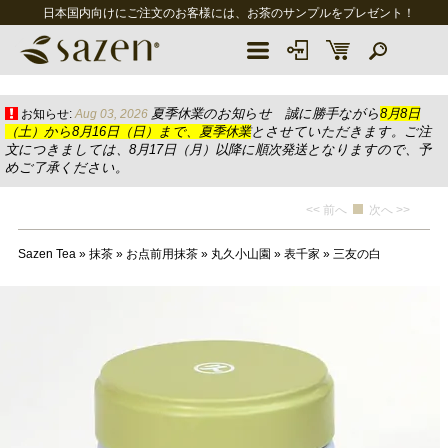
日本国内向けにご注文のお客様には、お茶のサンプルをプレゼント！
夏季休業のお知らせ 誠に勝手ながら
8月8日
お知らせ:
Aug 03, 2026
（土）から8月16日（日）まで、夏季休業
とさせていただきます。ご注
文につきましては、8月17日（月）以降に順次発送となりますので、予
めご了承ください。
<< 前へ
次へ >>
Sazen Tea
»
抹茶
»
お点前用抹茶
»
丸久小山園
»
表千家
»
三友の白