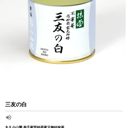
三友の白
丸久小山園 表千家而妙斎家元御好抹茶