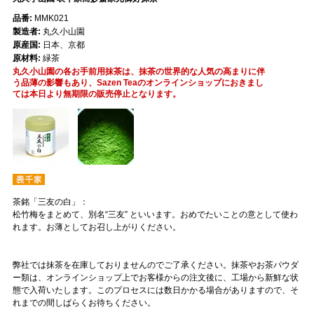
品番:
MMK021
製造者:
丸久小山園
原産国:
日本、京都
原材料:
緑茶
丸久小山園の各お手前用抹茶は、抹茶の世界的な人気の高まりに伴
う品薄の影響もあり、Sazen Teaのオンラインショップにおきまし
ては本日より無期限の販売停止となります。
茶銘「三友の白」：
松竹梅をまとめて、別名“三友” といいます。おめでたいことの意として使わ
れます。お薄としてお召し上がりください。
弊社では抹茶を在庫しておりませんのでご了承ください。抹茶やお茶パウダ
ー類は、オンラインショップ上でお客様からの注文後に、工場から新鮮な状
態で入荷いたします。このプロセスには数日かかる場合がありますので、そ
れまでの間しばらくお待ちください。