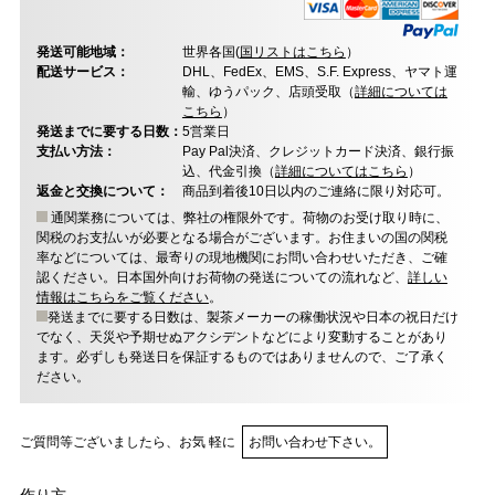
発送可能地域：
世界各国(
国リストはこちら
）
配送サービス：
DHL、FedEx、EMS、S.F. Express、ヤマト運
輸、ゆうパック、店頭受取（
詳細については
こちら
）
発送までに要する日数：
5営業日
支払い方法：
Pay Pal決済、クレジットカード決済、銀行振
込、代金引換（
詳細についてはこちら
）
返金と交換について：
商品到着後10日以内のご連絡に限り対応可。
通関業務については、弊社の権限外です。荷物のお受け取り時に、
関税のお支払いが必要となる場合がございます。お住まいの国の関税
率などについては、最寄りの現地機関にお問い合わせいただき、ご確
認ください。日本国外向けお荷物の発送についての流れなど、
詳しい
情報はこちらをご覧ください
。
発送までに要する日数は、製茶メーカーの稼働状況や日本の祝日だけ
でなく、天災や予期せぬアクシデントなどにより変動することがあり
ます。必ずしも発送日を保証するものではありませんので、ご了承く
ださい。
ご質問等ございましたら、お気 軽に
お問い合わせ下さい。