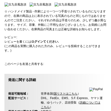
☆ ハンドメイド製品 - 作家により一つ一つ手造りされているものになります
ので、在庫の商品は上に表示されている写真のものと同じものではありませ
んのでご注意ください。 それぞれの作品は手造りのため、少しずつ趣が異な
ります。 サイズ、容量、外観にご不明な点がございましたら、お気軽にお問
い合わせください。在庫商品の写真または正確な詳細をお知らせします。
レビュー:
レビューを書くには
ログインてください.
(この商品を実際に購入された方のみ、レビューを投稿することができま
す。)
このページを友達と共有する:
発送に関する詳細
発送可能地域：
世界各国(
国リストはこちら
）
配送サービス：
DHL、FedEx、EMS、S.F. Express、ヤマト運
輸、ゆうパック、店頭受取（
詳細については
こちら
）