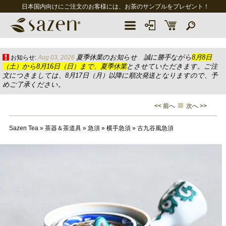
日本国内向けにご注文のお客様には、お茶のサンプルをプレゼント！
夏季休業のお知らせ 誠に勝手ながら
8月8日
お知らせ:
Aug 03, 2026
（土）から8月16日（日）まで、夏季休業
とさせていただきます。ご注
文につきましては、8月17日（月）以降に順次発送となりますので、予
めご了承ください。
<< 前へ
次へ >>
Sazen Tea
»
茶器＆茶道具
»
急須
»
横手急須
»
古九谷風急須