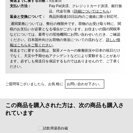
発送までに要する日数：
5営業日
支払い方法：
Pay Pal決済、クレジットカード決済、銀行振
込、代金引換（
詳細についてはこちら
）
返金と交換について：
商品到着後10日以内のご連絡に限り対応可。
通関業務については、弊社の権限外です。荷物のお受け取り時に、関
税のお支払いが必要となる場合がございます。お住まいの国の関税率
などについては、最寄りの現地機関にお問い合わせいただき、ご確認
ください。日本国外向けお荷物の発送についての流れなど、
詳しい情
報はこちらをご覧ください
。
発送までに要する日数は、製茶メーカーの稼働状況や日本の祝日だけ
でなく、天災や予期せぬアクシデントなどにより変動することがあり
ます。必ずしも発送日を保証するものではありませんので、ご了承く
ださい。
ご質問等ございましたら、お気 軽に
お問い合わせ下さい。
この商品を購入された方は、次の商品も購入さ
れています