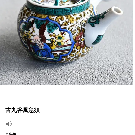
古九谷風急須
九谷焼