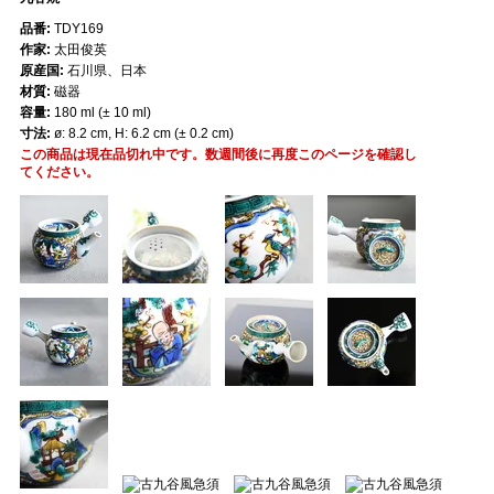
品番:
TDY169
作家:
太田俊英
原産国:
石川県、日本
材質:
磁器
容量:
180 ml (± 10 ml)
寸法:
ø: 8.2 cm, H: 6.2 cm (± 0.2 cm)
この商品は現在品切れ中です。数週間後に再度このページを確認し
てください。