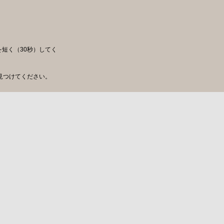
を短く（30秒）してく
見つけてください。