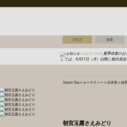
ブログ
抹茶
夏季休業のお
お知らせ:
Aug 03, 2026
しては、8月17日（月）以降に順次発
Sazen Tea
»
ルースティー
»
日本茶
»
緑
朝宮玉露さえみどり