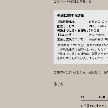
このページを友達と共有する:
発送に関する詳細
発送可能地域：
世界各国(
国リ
配送サービス：
DHL、FedE
発送までに要する日数：
5営業日
支払い方法：
Pay Pal
返金と交換について：
商品到着後1
通関業務については、弊社の権限外で
りの現地機関にお問い合わせいただき
発送までに要する日数は、製茶メーカ
を保証するものではありませんので、
ご質問等ございましたら、お気 軽に
お
作り方
5g
45度
1. 玉露5gを小さ