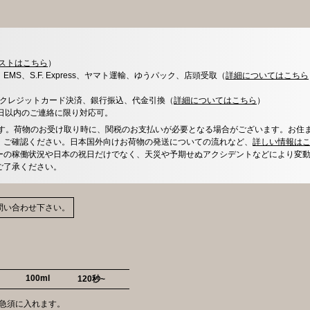
ストはこちら
）
x、EMS、S.F. Express、ヤマト運輸、ゆうパック、店頭受取（
詳細についてはこちら
決済、クレジットカード決済、銀行振込、代金引換（
詳細についてはこちら
）
0日以内のご連絡に限り対応可。
す。荷物のお受け取り時に、関税のお支払いが必要となる場合がございます。お住
、ご確認ください。日本国外向けお荷物の発送についての流れなど、
詳しい情報は
ーの稼働状況や日本の祝日だけでなく、天災や予期せぬアクシデントなどにより変
ご了承ください。
問い合わせ下さい。
100ml
120秒~
めの急須に入れます。