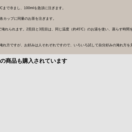
5℃まで冷まし、100mlを急須に注ぎます。
、各カップに同量のお茶を注ぎます。
で淹れられます。2煎目と3煎目は、同じ温度（約45℃）のお湯を使い、蒸らす時間
の淹れ方ですが、お好みは人それぞれですので、いろいろ試して自分好みの淹れ方を
の商品も購入されています