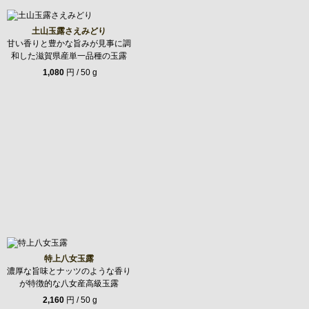
土山玉露さえみどり
甘い香りと豊かな旨みが見事に調
和した滋賀県産単一品種の玉露
1,080
円 / 50 g
特上八女玉露
濃厚な旨味とナッツのような香り
が特徴的な八女産高級玉露
2,160
円 / 50 g