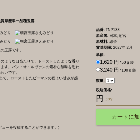
滋賀県産単一品種玉露
品番:
TNP138
原産国:
日本, 朝宮
原材料:
緑茶
賞味期限:
2027年 2月
種の玉露です。
単価:
ーのような口当たりで、トーストしたような香り
1,620 円
/ 50 g 袋
ります。パン・オ・ルヴァンの素朴な酸味を思わ
3,240 円
/ 100 g 袋
味わいです。
出て、ローストしたピーマンの程よい甘みが感
数量:
税込価格:
円
JPY
カートに加
ビューを投稿することができます。)