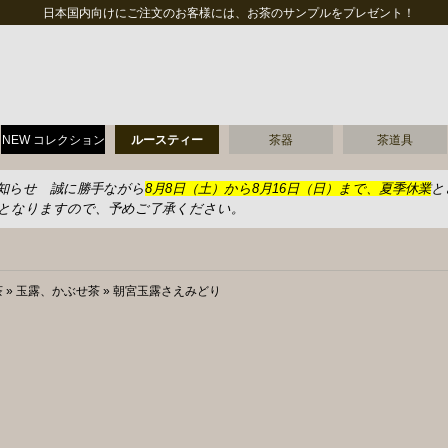
日本国内向けにご注文のお客様には、お茶のサンプルをプレゼント！
NEW コレクション
ルースティー
茶器
茶道具
知らせ 誠に勝手ながら
8月8日（土）から8月16日（日）まで、夏季休業
と
送となりますので、予めご了承ください。
茶
»
玉露、かぶせ茶
»
朝宮玉露さえみどり