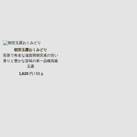
朝宮玉露おくみどり
煎茶で有名な滋賀県朝宮産の甘い
香りと豊かな旨味の単一品種高級
玉露
1,620
円 / 50 g