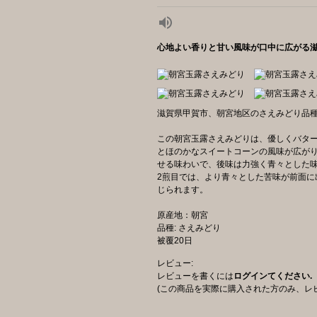
心地よい香りと甘い風味が口中に広がる
滋賀県甲賀市、朝宮地区のさえみどり品
この朝宮玉露さえみどりは、優しくバタ
とほのかなスイートコーンの風味が広が
せる味わいで、後味は力強く青々とした
2煎目では、より青々とした苦味が前面に
じられます。
原産地：朝宮
品種: さえみどり
被覆20日
レビュー:
レビューを書くには
ログインてください.
(この商品を実際に購入された方のみ、レ