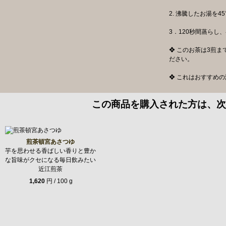
2. 沸騰したお湯を4
3．120秒間蒸らし
❖ このお茶は3煎ま
ださい。
❖ これはおすすめ
この商品を購入された方は、次
煎茶頓宮あさつゆ
芋を思わせる香ばしい香りと豊か
な旨味がクセになる毎日飲みたい
近江煎茶
1,620
円 / 100 g