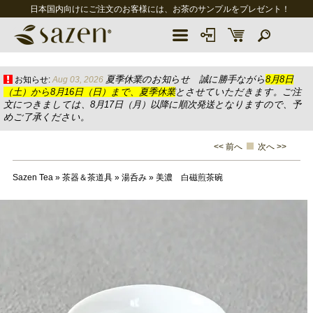
日本国内向けにご注文のお客様には、お茶のサンプルをプレゼント！
夏季休業のお知らせ 誠に勝手ながら
8月8日
お知らせ:
Aug 03, 2026
（土）から8月16日（日）まで、夏季休業
とさせていただきます。ご注
文につきましては、8月17日（月）以降に順次発送となりますので、予
めご了承ください。
<< 前へ
次へ >>
Sazen Tea
»
茶器＆茶道具
»
湯呑み
»
美濃 白磁煎茶碗