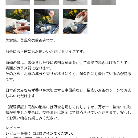
美濃焼、美風窯の煎茶碗です。
煎茶にも玉露にもお使いいただけるサイズです。
白磁の器は、素焼きした後に透明な釉薬をかけて高温で焼き上げることで、
表面がガラス質になります。
そのため、お茶の成分や香りが移りにくく、耐久性にも優れているのが特徴
です。
日本茶のみならず香りを大切にする中国茶など、幅広いお茶のシーンでお楽
しみいただけます。
【配送保証】商品の配送には万全を期しておりますが、万が一、輸送中に破
損が発生した場合は、交換または返金にて対応させていただきます。安心し
てお買い物をお楽しみください。
レビュー:
レビューを書くには
ログインてください.