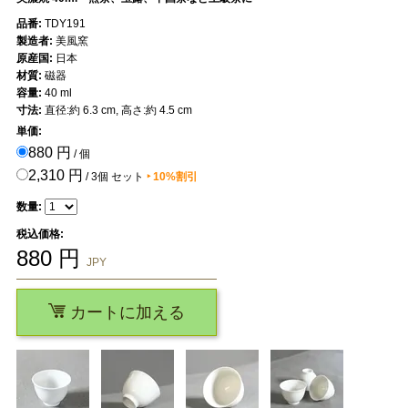
品番:
TDY191
製造者:
美風窯
原産国:
日本
材質:
磁器
容量:
40 ml
寸法:
直径:約 6.3 cm, 高さ:約 4.5 cm
単価:
880 円
/ 個
2,310 円
/ 3個 セット
‣ 10%割引
数量:
税込価格:
880
円
JPY
カートに加える