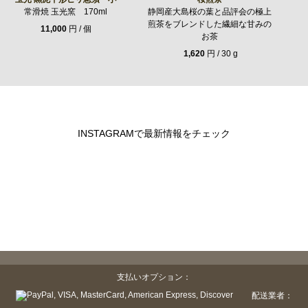
常滑焼 玉光窯 170ml
静岡産大島桜の葉と品評会の極上
煎茶をブレンドした繊細な甘みの
11,000
円 / 個
お茶
1,620
円 / 30 g
INSTAGRAMで最新情報をチェック
支払いオプション：
配送業者：