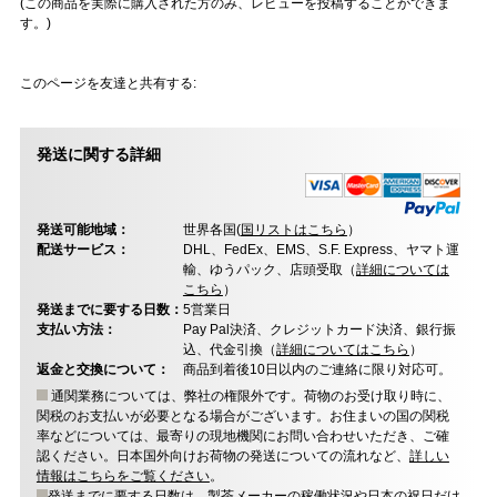
(この商品を実際に購入された方のみ、レビューを投稿することができま
す。)
このページを友達と共有する:
発送に関する詳細
発送可能地域：
世界各国(
国リストはこちら
）
配送サービス：
DHL、FedEx、EMS、S.F. Express、ヤマト運
輸、ゆうパック、店頭受取（
詳細については
こちら
）
発送までに要する日数：
5営業日
支払い方法：
Pay Pal決済、クレジットカード決済、銀行振
込、代金引換（
詳細についてはこちら
）
返金と交換について：
商品到着後10日以内のご連絡に限り対応可。
通関業務については、弊社の権限外です。荷物のお受け取り時に、
関税のお支払いが必要となる場合がございます。お住まいの国の関税
率などについては、最寄りの現地機関にお問い合わせいただき、ご確
認ください。日本国外向けお荷物の発送についての流れなど、
詳しい
情報はこちらをご覧ください
。
発送までに要する日数は、製茶メーカーの稼働状況や日本の祝日だけ