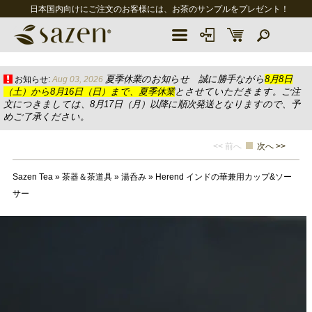
日本国内向けにご注文のお客様には、お茶のサンプルをプレゼント！
夏季休業のお知らせ 誠に勝手ながら
8月8日
お知らせ:
Aug 03, 2026
（土）から8月16日（日）まで、夏季休業
とさせていただきます。ご注
文につきましては、8月17日（月）以降に順次発送となりますので、予
めご了承ください。
<< 前へ
次へ >>
Sazen Tea
»
茶器＆茶道具
»
湯呑み
»
Herend インドの華兼用カップ&ソー
サー