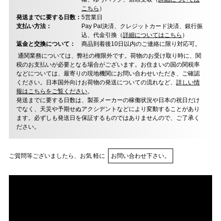
こちら
）
発送までに要する日数：
5営業日
支払い方法：
Pay Pal決済、クレジットカード決済、銀行振
込、代金引換（
詳細についてはこちら
）
返金と交換について：
商品到着後10日以内のご連絡に限り対応可。
通関業務については、弊社の権限外です。荷物のお受け取り時に、関
税のお支払いが必要となる場合がございます。お住まいの国の関税率
などについては、最寄りの現地機関にお問い合わせいただき、ご確認
ください。日本国外向けお荷物の発送についての流れなど、
詳しい情
報はこちらをご覧ください
。
発送までに要する日数は、製茶メーカーの稼働状況や日本の祝日だけ
でなく、天災や予期せぬアクシデントなどにより変動することがあり
ます。必ずしも発送日を保証するものではありませんので、ご了承く
ださい。
ご質問等ございましたら、お気 軽に
お問い合わせ下さい。