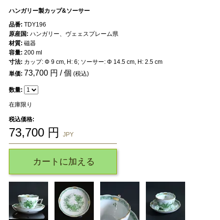
ハンガリー製カップ&ソーサー
品番:
TDY196
原産国:
ハンガリー、ヴェェスプレーム県
材質:
磁器
容量:
200 ml
寸法:
カップ: Φ 9 cm, H: 6; ソーサー: Φ 14.5 cm, H: 2.5 cm
73,700
円 / 個
単価:
(税込)
数量:
在庫限り
税込価格:
73,700
円
JPY
カートに加える