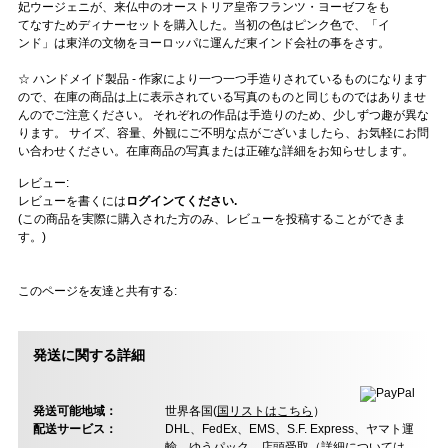
妃ウージェニが、来仏中のオーストリア皇帝フランツ・ヨーゼフをも
てなすためディナーセットを購入した。当初の色はピンク色で、「イ
ンド」は東洋の文物をヨーロッパに運んだ東インド会社の事をさす。
☆ ハンドメイド製品 - 作家により一つ一つ手造りされているものになります
ので、在庫の商品は上に表示されている写真のものと同じものではありませ
んのでご注意ください。 それぞれの作品は手造りのため、少しずつ趣が異な
ります。 サイズ、容量、外観にご不明な点がございましたら、お気軽にお問
い合わせください。在庫商品の写真または正確な詳細をお知らせします。
レビュー:
レビューを書くには
ログインてください.
(この商品を実際に購入された方のみ、レビューを投稿することができま
す。)
このページを友達と共有する:
発送に関する詳細
発送可能地域：
世界各国(
国リストはこちら
）
配送サービス：
DHL、FedEx、EMS、S.F. Express、ヤマト運
輸、ゆうパック、店頭受取（
詳細については