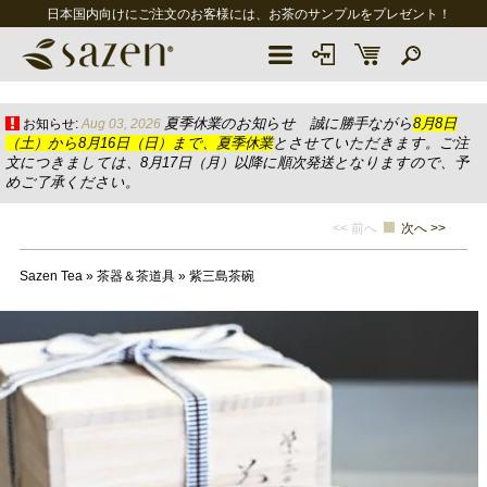
日本国内向けにご注文のお客様には、お茶のサンプルをプレゼント！
夏季休業のお知らせ 誠に勝手ながら
8月8日
お知らせ:
Aug 03, 2026
（土）から8月16日（日）まで、夏季休業
とさせていただきます。ご注
文につきましては、8月17日（月）以降に順次発送となりますので、予
めご了承ください。
<< 前へ
次へ >>
Sazen Tea
»
茶器＆茶道具
»
紫三島茶碗