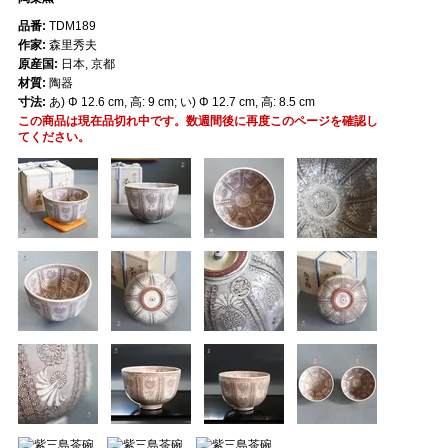
品番:
TDM189
作家:
森里秀夫
原産国:
日本, 京都
材質:
陶器
寸法:
あ) Φ 12.6 cm, 高: 9 cm; い) Φ 12.7 cm, 高: 8.5 cm
この商品は現在品切れ中です。数週間後に再度このページを確認し
てください。