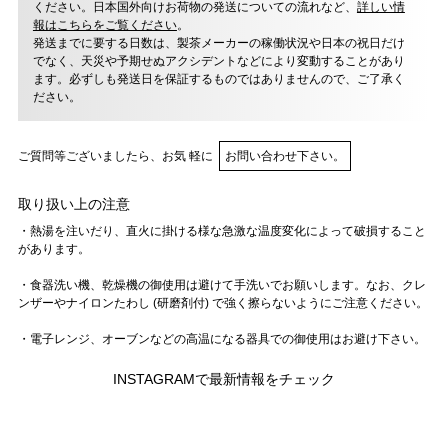
ください。日本国外向けお荷物の発送についての流れなど、
詳しい情
報はこちらをご覧ください
。
発送までに要する日数は、製茶メーカーの稼働状況や日本の祝日だけ
でなく、天災や予期せぬアクシデントなどにより変動することがあり
ます。必ずしも発送日を保証するものではありませんので、ご了承く
ださい。
ご質問等ございましたら、お気 軽に
お問い合わせ下さい。
取り扱い上の注意
・熱湯を注いだり、直火に掛ける様な急激な温度変化によって破損すること
があります。
・食器洗い機、乾燥機の御使用は避けて手洗いでお願いします。なお、クレ
ンザーやナイロンたわし (研磨剤付) で強く擦らないようにご注意ください。
・電子レンジ、オーブンなどの高温になる器具での御使用はお避け下さい。
INSTAGRAMで最新情報をチェック