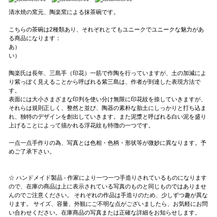
清水焼の窯元、陶楽窯による抹茶碗です。
こちらの茶碗は2種類あり、それぞれとてもユニークでユニークな魅力があ
る商品になります：
あ）
い）
陶楽氏は長年、三島手（印花）一筋で作陶を行っていますが、土の加減によ
り紫っぽく見えることから呼ばれる紫三島は、作者が到達した表現方法で
す。
表面には大小さまざまな印判を使い分け無限に印花紋を捺していきますが、
それらは規則正しく、整然と並び、陶器の素朴な胎土にしっかりと打ち込ま
れ、独特のデザインを創出していきます。また泥漿と呼ばれる白い泥を盛り
上げることによって描かれる浮花紋も特徴の一つです。
一点一点手作りの為、写真とは色相・色柄・形状等が微妙に異なります。予
めご了承下さい。
☆ ハンドメイド製品 - 作家により一つ一つ手造りされているものになります
ので、在庫の商品は上に表示されている写真のものと同じものではありませ
んのでご注意ください。 それぞれの作品は手造りのため、少しずつ趣が異な
ります。 サイズ、容量、外観にご不明な点がございましたら、お気軽にお問
い合わせください。在庫商品の写真または正確な詳細をお知らせします。