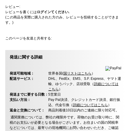
レビュー:
レビューを書くには
ログインてください.
(この商品を実際に購入された方のみ、レビューを投稿することができま
す。)
このページを友達と共有する:
発送に関する詳細
発送可能地域：
世界各国(
国リストはこちら
）
配送サービス：
DHL、FedEx、EMS、S.F. Express、ヤマト運
輸、ゆうパック、店頭受取（
詳細については
こちら
）
発送までに要する日数：
5営業日
支払い方法：
Pay Pal決済、クレジットカード決済、銀行振
込、代金引換（
詳細についてはこちら
）
返金と交換について：
商品到着後10日以内のご連絡に限り対応可。
通関業務については、弊社の権限外です。荷物のお受け取り時に、関
税のお支払いが必要となる場合がございます。お住まいの国の関税率
などについては、最寄りの現地機関にお問い合わせいただき、ご確認