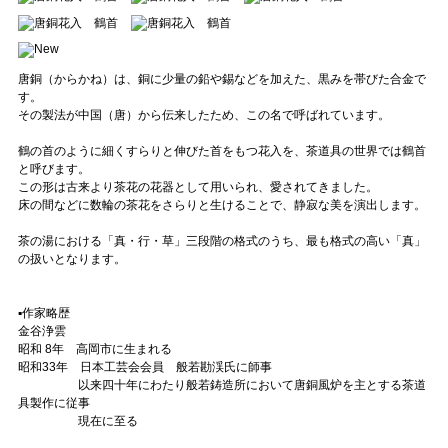
唐銅（からかね）は、銅に少量の鉛や錫などを加えた、黒みを帯びた合金で
す。
その製法が中国（唐）から伝来したため、この名で呼ばれています。
鶴の首のように細くすらりと伸びた首をもつ花入を、茶道具の世界では鶴首
と呼びます。
この形は古来より茶花の花器として用いられ、愛されてきました。
床の間などに数輪の茶花をさらりと生けることで、静寂な美を演出します。
茶の湯における「真・行・草」三段階の格式のうち、最も格式の高い「真」
の扱いとなります。
▪️作家略歴
金谷浄雲
昭和 8年 高岡市に生まれる
昭和33年 日本工芸会会員 般若勘渓氏に師事
以来四十年にわたり般若鋳造所において唐銅風炉を主とする茶道
具製作に従事
現在に至る