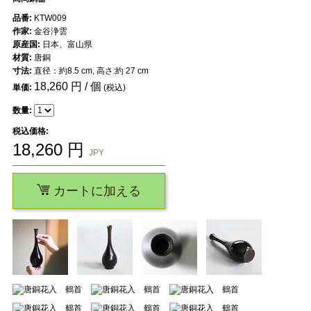
品番:
KTW009
作家:
金谷浄雲
原産国:
日本、富山県
材質:
唐銅
寸法:
直径：約8.5 cm, 高さ:約 27 cm
18,260
円 / 個
単価:
(税込)
数量:
税込価格:
18,260
円
JPY
カートに加える