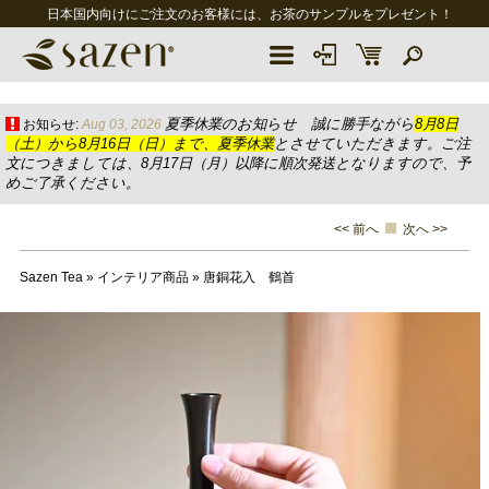
日本国内向けにご注文のお客様には、お茶のサンプルをプレゼント！
夏季休業のお知らせ 誠に勝手ながら
8月8日
お知らせ:
Aug 03, 2026
（土）から8月16日（日）まで、夏季休業
とさせていただきます。ご注
文につきましては、8月17日（月）以降に順次発送となりますので、予
めご了承ください。
<< 前へ
次へ >>
Sazen Tea
»
インテリア商品
»
唐銅花入 鶴首