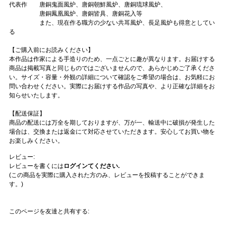
代表作 唐銅鬼面風炉、唐銅朝鮮風炉、唐銅琉球風炉、
唐銅鳳凰風炉、唐銅皆具、唐銅花入等
また、現在作る職方の少ない共耳風炉、長足風炉も得意としてい
る
【ご購入前にお読みください】
本作品は作家による手造りのため、一点ごとに趣が異なります。お届けする
商品は掲載写真と同じものではございませんので、あらかじめご了承くださ
い。サイズ・容量・外観の詳細について確認をご希望の場合は、お気軽にお
問い合わせください。実際にお届けする作品の写真や、より正確な詳細をお
知らせいたします。
【配送保証】
商品の配送には万全を期しておりますが、万が一、輸送中に破損が発生した
場合は、交換または返金にて対応させていただきます。安心してお買い物を
お楽しみください。
レビュー:
レビューを書くには
ログインてください.
(この商品を実際に購入された方のみ、レビューを投稿することができま
す。)
このページを友達と共有する: