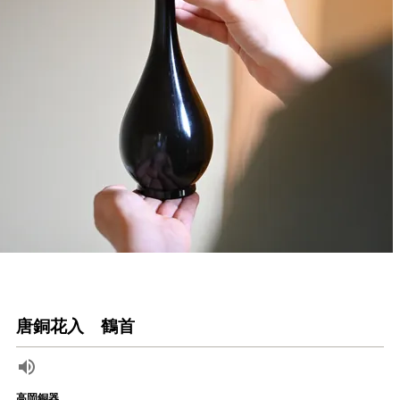
唐銅花入 鶴首
高岡銅器