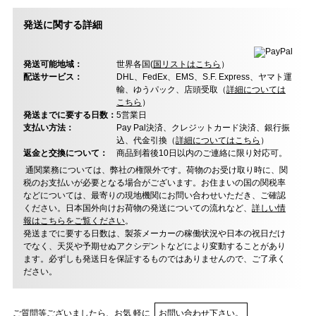
発送に関する詳細
発送可能地域：
世界各国(
国リストはこちら
）
配送サービス：
DHL、FedEx、EMS、S.F. Express、ヤマト運
輸、ゆうパック、店頭受取（
詳細については
こちら
）
発送までに要する日数：
5営業日
支払い方法：
Pay Pal決済、クレジットカード決済、銀行振
込、代金引換（
詳細についてはこちら
）
返金と交換について：
商品到着後10日以内のご連絡に限り対応可。
通関業務については、弊社の権限外です。荷物のお受け取り時に、関
税のお支払いが必要となる場合がございます。お住まいの国の関税率
などについては、最寄りの現地機関にお問い合わせいただき、ご確認
ください。日本国外向けお荷物の発送についての流れなど、
詳しい情
報はこちらをご覧ください
。
発送までに要する日数は、製茶メーカーの稼働状況や日本の祝日だけ
でなく、天災や予期せぬアクシデントなどにより変動することがあり
ます。必ずしも発送日を保証するものではありませんので、ご了承く
ださい。
ご質問等ございましたら、お気 軽に
お問い合わせ下さい。