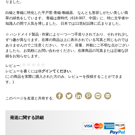
りました。
白磁と青磁に特化した平戸窯-青磁-釉磁器。 なんとも形容しがたい美しい翡
翠の緑色をしています。 青磁は唐時代（618-907、中国）に、特に文学者や
知識人の間で人気を博しました。 日本では11世紀以降に広まりました。
☆ ハンドメイド製品 - 作家により一つ一つ手造りされており、それぞれ少し
ずつ趣が異なります。在庫の商品は上に表示されている写真と同じものでは
ありませんのでご注意ください。 サイズ、容量、外観にご不明な点がござい
ましたら、お気軽にお問い合わせください。在庫商品の写真または正確な詳
細をお知らせします。
レビュー:
レビューを書くには
ログインてください.
(この商品を実際に購入された方のみ、レビューを投稿することができま
す。)
このページを友達と共有する:
発送に関する詳細