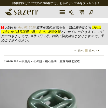
日本国内向けにご注文のお客様には、お茶のサンプルをプレゼント！
夏季休業のお知らせ 誠に勝手ながら
8月8日
お知らせ:
Aug 03, 2026
（土）から8月16日（日）まで、夏季休業
とさせていただきます。ご注
文につきましては、8月17日（月）以降に順次発送となりますので、予
めご了承ください。
<< 前へ
次へ >>
Sazen Tea
»
茶道具
»
その他
»
横石嘉助 蓋置青磁七宝透