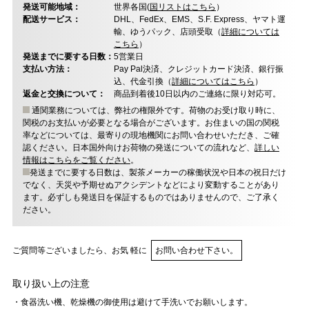
発送可能地域：
世界各国(
国リストはこちら
）
配送サービス：
DHL、FedEx、EMS、S.F. Express、ヤマト運
輸、ゆうパック、店頭受取（
詳細については
こちら
）
発送までに要する日数：
5営業日
支払い方法：
Pay Pal決済、クレジットカード決済、銀行振
込、代金引換（
詳細についてはこちら
）
返金と交換について：
商品到着後10日以内のご連絡に限り対応可。
通関業務については、弊社の権限外です。荷物のお受け取り時に、
関税のお支払いが必要となる場合がございます。お住まいの国の関税
率などについては、最寄りの現地機関にお問い合わせいただき、ご確
認ください。日本国外向けお荷物の発送についての流れなど、
詳しい
情報はこちらをご覧ください
。
発送までに要する日数は、製茶メーカーの稼働状況や日本の祝日だけ
でなく、天災や予期せぬアクシデントなどにより変動することがあり
ます。必ずしも発送日を保証するものではありませんので、ご了承く
ださい。
ご質問等ございましたら、お気 軽に
お問い合わせ下さい。
取り扱い上の注意
・食器洗い機、乾燥機の御使用は避けて手洗いでお願いします。