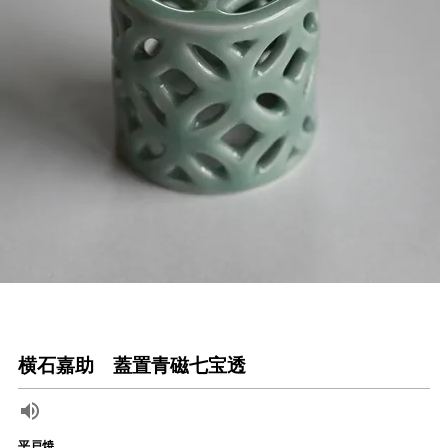
横石嘉助 蓋置青磁七宝透
平戸焼