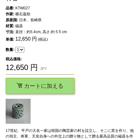
品番:
KTW027
作家:
横石嘉助
原産国:
日本、長崎県
材質:
磁器
寸法:
直径：約5.4cm, 高さ:約 5.5 cm
12,650
円
単価:
(税込)
数量:
税込価格:
12,650
円
JPY
カートに加える
17世紀、平戸の大名一家は韓国の陶芸家の村を設立し、そこに窯を作り、他
の領主、将軍、天皇自身への外交上の贈り物として贈る最高品質の磁器を作