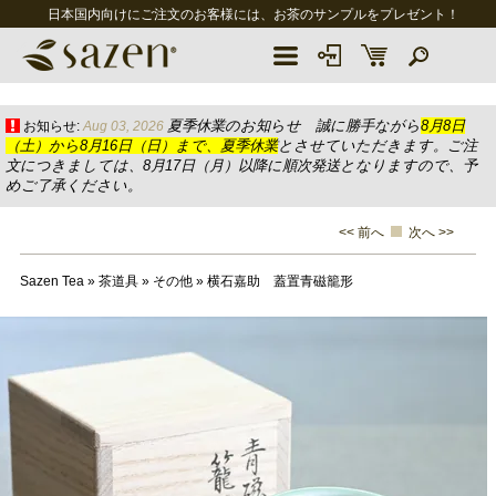
日本国内向けにご注文のお客様には、お茶のサンプルをプレゼント！
夏季休業のお知らせ 誠に勝手ながら
8月8日
お知らせ:
Aug 03, 2026
（土）から8月16日（日）まで、夏季休業
とさせていただきます。ご注
文につきましては、8月17日（月）以降に順次発送となりますので、予
めご了承ください。
<< 前へ
次へ >>
Sazen Tea
»
茶道具
»
その他
»
横石嘉助 蓋置青磁籠形