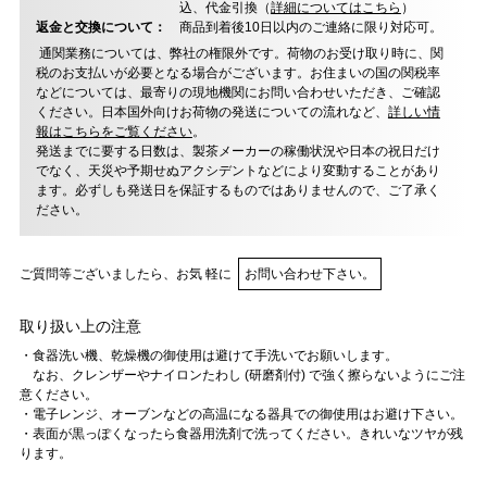
込、代金引換（
詳細についてはこちら
）
返金と交換について：
商品到着後10日以内のご連絡に限り対応可。
通関業務については、弊社の権限外です。荷物のお受け取り時に、関
税のお支払いが必要となる場合がございます。お住まいの国の関税率
などについては、最寄りの現地機関にお問い合わせいただき、ご確認
ください。日本国外向けお荷物の発送についての流れなど、
詳しい情
報はこちらをご覧ください
。
発送までに要する日数は、製茶メーカーの稼働状況や日本の祝日だけ
でなく、天災や予期せぬアクシデントなどにより変動することがあり
ます。必ずしも発送日を保証するものではありませんので、ご了承く
ださい。
ご質問等ございましたら、お気 軽に
お問い合わせ下さい。
取り扱い上の注意
・食器洗い機、乾燥機の御使用は避けて手洗いでお願いします。
なお、クレンザーやナイロンたわし (研磨剤付) で強く擦らないようにご注
意ください。
・電子レンジ、オーブンなどの高温になる器具での御使用はお避け下さい。
・表面が黒っぽくなったら食器用洗剤で洗ってください。きれいなツヤが残
ります。