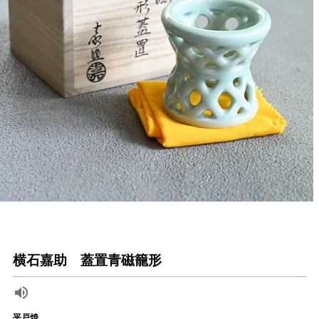
横石嘉助 蓋置青磁籠形
平戸焼