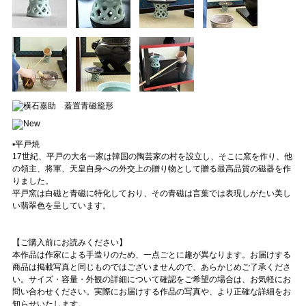
▪️平戸焼
17世紀、平戸の大名一家は韓国の陶芸家の村を設立し、そこに窯を作り、他
の領主、将軍、天皇自身への外交上の贈り物として贈る最高品質の磁器を作
りました。
平戸窯は白磁と青磁に特化しており、その青磁は言葉では表現しがたい美し
い翡翠色を呈しています。
【ご購入前にお読みください】
本作品は作家による手造りのため、一点ごとに趣が異なります。お届けする
商品は掲載写真と同じものではございませんので、あらかじめご了承くださ
い。サイズ・容量・外観の詳細について確認をご希望の場合は、お気軽にお
問い合わせください。実際にお届けする作品の写真や、より正確な詳細をお
知らせいたします。