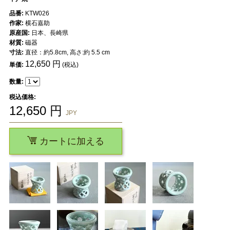
品番:
KTW026
作家:
横石嘉助
原産国:
日本、長崎県
材質:
磁器
寸法:
直径：約5.8cm, 高さ:約 5.5 cm
12,650
円
単価:
(税込)
数量:
税込価格:
12,650
円
JPY
カートに加える