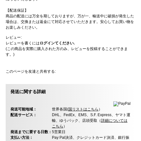
【配送保証】
商品の配送には万全を期しておりますが、万が一、輸送中に破損が発生した
場合は、交換または返金にて対応させていただきます。安心してお買い物を
お楽しみください。
レビュー:
レビューを書くには
ログインてください.
(この商品を実際に購入された方のみ、レビューを投稿することができま
す。)
このページを友達と共有する:
発送に関する詳細
発送可能地域：
世界各国(
国リストはこちら
）
配送サービス：
DHL、FedEx、EMS、S.F. Express、ヤマト運
輸、ゆうパック、店頭受取（
詳細については
こちら
）
発送までに要する日数：
5営業日
支払い方法：
Pay Pal決済、クレジットカード決済、銀行振