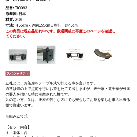
品番:
TIO093
原産国:
日本
材質:
木製
寸法:
Ｈ55cmｘＷ約155cmｘ奥行：約45cm
この商品は現在品切れ中です。数週間後に再度このページを確認し
てください。
立礼とは、お茶席をテーブル式で行える事を言います。
通常は畳の上で点前を行いお茶をたてて出しますが、表千家・裏千家が外国
の要人を招いた時に考案された棚です。
足の悪い方、又は、正座の苦手な方にでも安心してお茶を楽しむ事の出来る
棚で御座います。
※組み立て式
【セット内容】
１．本体１台