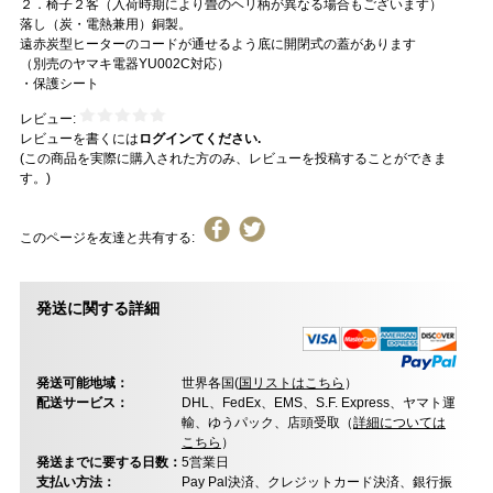
２．椅子２客（入荷時期により畳のヘリ柄が異なる場合もございます）
落し（炭・電熱兼用）銅製。
遠赤炭型ヒーターのコードが通せるよう底に開閉式の蓋があります
（別売のヤマキ電器YU002C対応）
・保護シート
レビュー:
レビューを書くには
ログインてください.
(この商品を実際に購入された方のみ、レビューを投稿することができま
す。)
このページを友達と共有する:
発送に関する詳細
発送可能地域：
世界各国(
国リストはこちら
）
配送サービス：
DHL、FedEx、EMS、S.F. Express、ヤマト運
輸、ゆうパック、店頭受取（
詳細については
こちら
）
発送までに要する日数：
5営業日
支払い方法：
Pay Pal決済、クレジットカード決済、銀行振