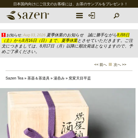
日本国内向けにご注文のお客様には、お茶のサンプルをプレゼント！
夏季休業のお知らせ 誠に勝手ながら
8月8日
お知らせ:
Aug 03, 2026
（土）から8月16日（日）まで、夏季休業
とさせていただきます。ご注
文につきましては、8月17日（月）以降に順次発送となりますので、予
めご了承ください。
<< 前へ
次へ >>
Sazen Tea
»
茶器＆茶道具
»
湯呑み
»
窯変天目平盃