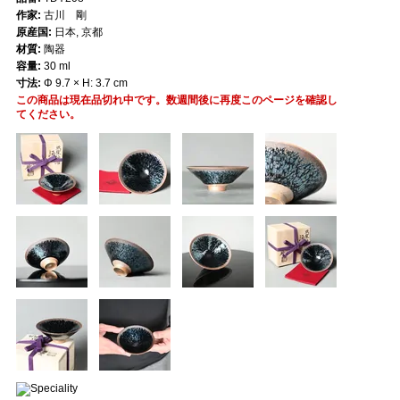
作家:
古川 剛
原産国:
日本, 京都
材質:
陶器
容量:
30 ml
寸法:
Φ 9.7 × H: 3.7 cm
この商品は現在品切れ中です。数週間後に再度このページを確認し
てください。