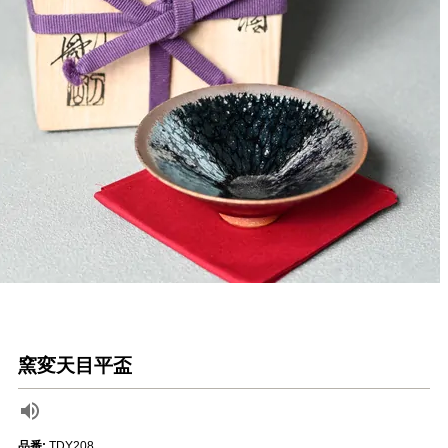
窯変天目平盃
品番:
TDY208