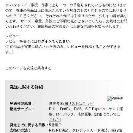
☆ ハンドメイド製品 - 作家により一つ一つ手造りされているものになります
ので、在庫の商品は上に表示されている写真のものと同じものではありませ
んのでご注意ください。 それぞれの作品は手造りのため、少しずつ趣が異な
ります。 サイズ、容量、外観にご不明な点がございましたら、お気軽にお問
い合わせください。在庫商品の写真または正確な詳細をお知らせします。
レビュー:
レビューを書くには
ログインてください.
(この商品を実際に購入された方のみ、レビューを投稿することができま
す。)
このページを友達と共有する:
発送に関する詳細
発送可能地域：
世界各国(
国リストはこちら
）
配送サービス：
DHL、FedEx、EMS、S.F. Express、ヤマト運
輸、ゆうパック、店頭受取（
詳細については
こちら
）
発送までに要する日数：
5営業日
支払い方法：
Pay Pal決済、クレジットカード決済、銀行振