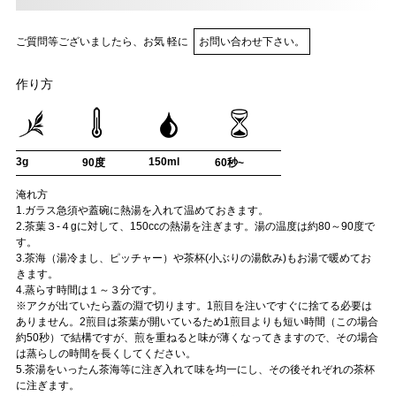
ご質問等ございましたら、お気 軽に
お問い合わせ下さい。
作り方
3g
150ml
90度
60秒~
淹れ方
1.ガラス急須や蓋碗に熱湯を入れて温めておきます。
2.茶葉３-４gに対して、150ccの熱湯を注ぎます。湯の温度は約80～90度で
す。
3.茶海（湯冷まし、ピッチャー）や茶杯(小ぶりの湯飲み)もお湯で暖めてお
きます。
4.蒸らす時間は１～３分です。
※アクが出ていたら蓋の淵で切ります。1煎目を注いですぐに捨てる必要は
ありません。2煎目は茶葉が開いているため1煎目よりも短い時間（この場合
約50秒）で結構ですが、煎を重ねると味が薄くなってきますので、その場合
は蒸らしの時間を長くしてください。
5.茶湯をいったん茶海等に注ぎ入れて味を均一にし、その後それぞれの茶杯
に注ぎます。