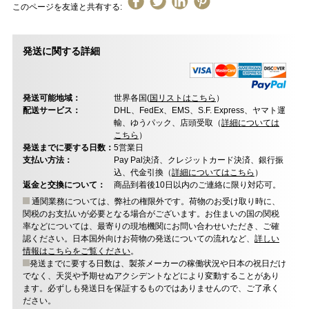
このページを友達と共有する:
発送に関する詳細
発送可能地域：
世界各国(
国リストはこちら
）
配送サービス：
DHL、FedEx、EMS、S.F. Express、ヤマト運
輸、ゆうパック、店頭受取（
詳細については
こちら
）
発送までに要する日数：
5営業日
支払い方法：
Pay Pal決済、クレジットカード決済、銀行振
込、代金引換（
詳細についてはこちら
）
返金と交換について：
商品到着後10日以内のご連絡に限り対応可。
通関業務については、弊社の権限外です。荷物のお受け取り時に、
関税のお支払いが必要となる場合がございます。お住まいの国の関税
率などについては、最寄りの現地機関にお問い合わせいただき、ご確
認ください。日本国外向けお荷物の発送についての流れなど、
詳しい
情報はこちらをご覧ください
。
発送までに要する日数は、製茶メーカーの稼働状況や日本の祝日だけ
でなく、天災や予期せぬアクシデントなどにより変動することがあり
ます。必ずしも発送日を保証するものではありませんので、ご了承く
ださい。