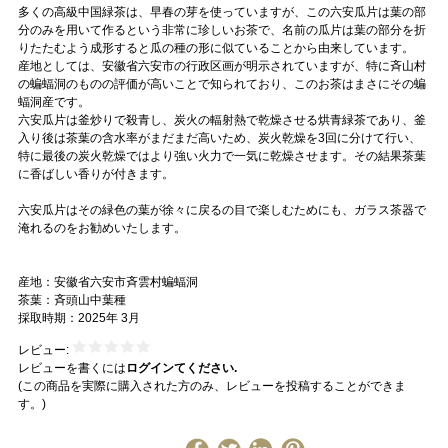
多くの高級中国緑茶は、早春の芽を使っていますが、この六安瓜片は葉の部
分のみを用いて作るという非常に珍しいお茶で、名前の瓜片は葉の部分を折
りたたむよう成形すると瓜の種の形に似ていることから由来しています。
産地としては、安徽省六安市の行政区画が明示されていますが、特に斉山村
の蝙蝠洞のものの評価が高いことで知られており、このお茶はまさにその蝙
蝠洞産です。
六安瓜片は釜炒りで殺青し、炭火の輻射熱で乾燥させる烘青緑茶であり、釜
入り後は茶葉の含水率がまだまだ高いため、炭火乾燥を3回に分けて行い、
特に最後の炭火乾燥ではより強い火力で一気に乾燥させます。その結果茶葉
に香ばしい香りが付きます。
六安瓜片はその緑色の葉が徐々に戻るの目で楽しむためにも、ガラス茶器で
淹れるのをお勧めいたします。
産地：安徽省六安市斉雲村蝙蝠洞
茶葉：斉頭山中葉種
採取時期：2025年 3月
レビュー:
レビューを書くには
ログインてください.
(この商品を実際に購入された方のみ、レビューを投稿することができま
す。)