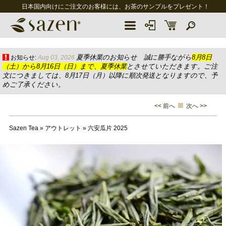
日本国内向けにご注文のお客様には、お茶のサンプルをプレゼント！
夏季休業のお知らせ 誠に勝手ながら
8月8日
お知らせ:
Aug 03, 2026
（土）から8月16日（日）まで、夏季休業
とさせていただきます。ご注
文につきましては、8月17日（月）以降に順次発送となりますので、予
めご了承ください。
<< 前へ
次へ >>
Sazen Tea
»
アウトレット
»
六安瓜片 2025