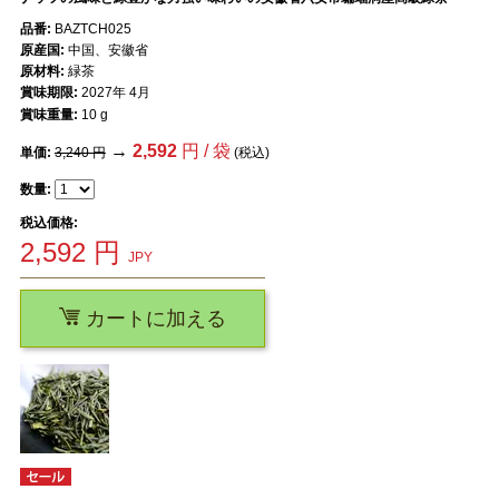
品番:
BAZTCH025
原産国:
中国、安徽省
原材料:
緑茶
賞味期限:
2027年 4月
賞味重量:
10 g
→
2,592
円 / 袋
単価:
3,240 円
(税込)
数量:
税込価格:
2,592
円
JPY
カートに加える