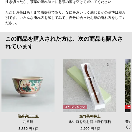
注ぎ切ったら、茶葉の蒸れ防止に急須の蓋は空けて置いてください。
ただしお茶はあくまで嗜好品であり、なにをおいしく感じるかの基準は差万
別です。いろんな淹れ方を試してみて、自分に合ったお茶の淹れ方をしてく
ださい。
この商品を購入された方は、次の商品も購入さ
れています
煎茶碗庄三風
煤竹茶杓特上
九谷焼
永い時を刻む特上煤竹茶杓
豊
く
3,850
円 / 個
4,400
円 / 個