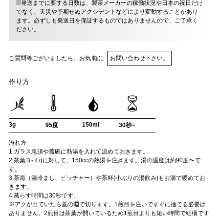
発送までに要する日数は、製茶メーカーの稼働状況や日本の祝日だけ
でなく、天災や予期せぬアクシデントなどにより変動することがあり
ます。必ずしも発送日を保証するものではありませんので、ご了承く
ださい。
ご質問等ございましたら、お気 軽に
お問い合わせ下さい。
作り方
3g
150ml
95度
30秒~
淹れ方
1.ガラス急須や蓋碗に熱湯を入れて温めておきます。
2.茶葉３-４gに対して、150ccの熱湯を注ぎます。湯の温度は約90度〜で
す。
3.茶海（湯冷まし、ピッチャー）や茶杯(小ぶりの湯飲み)もお湯で暖めてお
きます。
4.蒸らす時間は30秒です。
※アクが出ていたら蓋の淵で切ります。1煎目を注いですぐに捨てる必要は
ありません。2煎目は茶葉が開いているため1煎目よりも短い時間で結構です