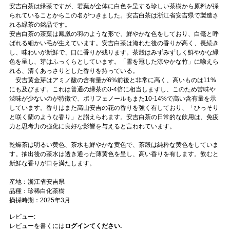
安吉白茶は緑茶ですが、若葉が全体に白色を呈する珍しい茶樹から原料が採
られていることからこの名がつきました。安吉白茶は浙江省安吉県で製造さ
れる緑茶の銘品です。
安吉白茶の茶葉は鳳凰の羽のような形で、鮮やかな色をしており、白毫と呼
ばれる細かい毛が生えています。安吉白茶は淹れた後の香りが高く、長続き
し、味わいが新鮮で、口に香りが残ります。茶殻はみずみずしく鮮やかな緑
色を呈し、芽はふっくらとしています。「雪を冠した涼やかな竹」に喩えら
れる、清くあっさりとした香りを持っている。
安吉黄金芽はアミノ酸の含有量が6%前後と非常に高く、高いものは11%
にも及びます。これは普通の緑茶の3-4倍に相当しますし、このため苦味や
渋味が少ないのが特徴で、ポリフェノールもまた10-14%で高い含有量を示
しています。香りはまた高山安吉の花の香りを強く有しており、「ひっそり
と咲く蘭のような香り」と讃えられます。安吉白茶の日常的な飲用は、免疫
力と思考力の強化に良好な影響を与えると言われています。
乾燥茶は明るい黄色、茶水も鮮やかな黄色で、茶殻は純粋な黄色をしていま
す。抽出後の茶水は透き通った薄黄色を呈し、高い香りを有します。飲むと
新鮮な香りが口を満たします。
産地：浙江省安吉県
品種：珍稀白化茶樹
摘採時期：2025年3月
レビュー:
レビューを書くには
ログインてください.