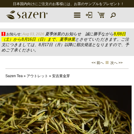
日本国内向けにご注文のお客様には、お茶のサンプルをプレゼント！
夏季休業のお知らせ 誠に勝手ながら
8月8日
お知らせ:
Aug 03, 2026
（土）から8月16日（日）まで、夏季休業
とさせていただきます。ご注
文につきましては、8月17日（月）以降に順次発送となりますので、予
めご了承ください。
<< 前へ
次へ >>
Sazen Tea
»
アウトレット
»
安吉黄金芽