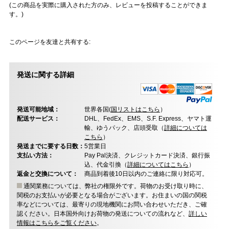
(この商品を実際に購入された方のみ、レビューを投稿することができま
す。)
このページを友達と共有する:
発送に関する詳細
発送可能地域：
世界各国(
国リストはこちら
）
配送サービス：
DHL、FedEx、EMS、S.F. Express、ヤマト運
輸、ゆうパック、店頭受取（
詳細については
こちら
）
発送までに要する日数：
5営業日
支払い方法：
Pay Pal決済、クレジットカード決済、銀行振
込、代金引換（
詳細についてはこちら
）
返金と交換について：
商品到着後10日以内のご連絡に限り対応可。
通関業務については、弊社の権限外です。荷物のお受け取り時に、
関税のお支払いが必要となる場合がございます。お住まいの国の関税
率などについては、最寄りの現地機関にお問い合わせいただき、ご確
認ください。日本国外向けお荷物の発送についての流れなど、
詳しい
情報はこちらをご覧ください
。