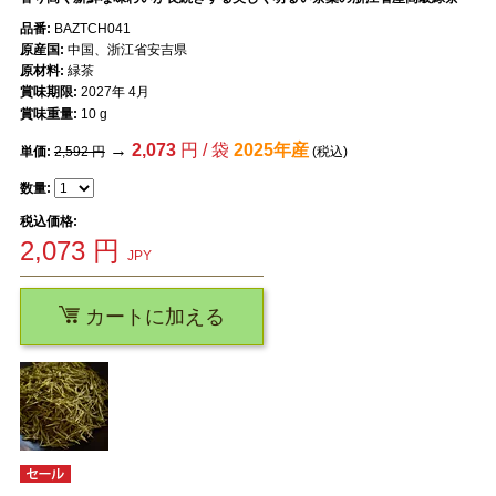
品番:
BAZTCH041
原産国:
中国、浙江省安吉県
原材料:
緑茶
賞味期限:
2027年 4月
賞味重量:
10 g
→
2,073
円 / 袋
2025年産
単価:
2,592 円
(税込)
数量:
税込価格:
2,073
円
JPY
カートに加える