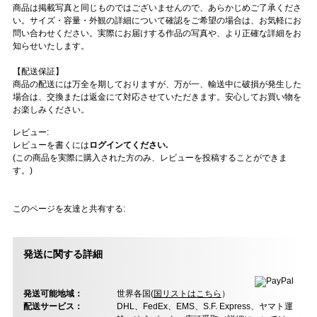
商品は掲載写真と同じものではございませんので、あらかじめご了承くださ
い。サイズ・容量・外観の詳細について確認をご希望の場合は、お気軽にお
問い合わせください。実際にお届けする作品の写真や、より正確な詳細をお
知らせいたします。
【配送保証】
商品の配送には万全を期しておりますが、万が一、輸送中に破損が発生した
場合は、交換または返金にて対応させていただきます。安心してお買い物を
お楽しみください。
レビュー:
レビューを書くには
ログインてください.
(この商品を実際に購入された方のみ、レビューを投稿することができま
す。)
このページを友達と共有する:
発送に関する詳細
発送可能地域：
世界各国(
国リストはこちら
）
配送サービス：
DHL、FedEx、EMS、S.F. Express、ヤマト運