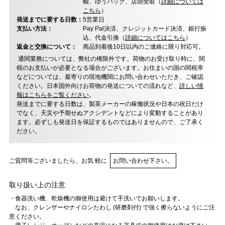
輸、ゆうパック、店頭受取（
詳細については
こちら
）
発送までに要する日数：
5営業日
支払い方法：
Pay Pal決済、クレジットカード決済、銀行振
込、代金引換（
詳細についてはこちら
）
返金と交換について：
商品到着後10日以内のご連絡に限り対応可。
通関業務については、弊社の権限外です。荷物のお受け取り時に、関
税のお支払いが必要となる場合がございます。お住まいの国の関税率
などについては、最寄りの現地機関にお問い合わせいただき、ご確認
ください。日本国外向けお荷物の発送についての流れなど、
詳しい情
報はこちらをご覧ください
。
発送までに要する日数は、製茶メーカーの稼働状況や日本の祝日だけ
でなく、天災や予期せぬアクシデントなどにより変動することがあり
ます。必ずしも発送日を保証するものではありませんので、ご了承く
ださい。
ご質問等ございましたら、お気 軽に
お問い合わせ下さい。
取り扱い上の注意
・食器洗い機、乾燥機の御使用は避けて手洗いでお願いします。
なお、クレンザーやナイロンたわし (研磨剤付) で強く擦らないようにご注
意ください。