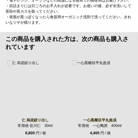
・電子レンジ、オーブンなどの高温になる器具での御使用はお避け下さい。
・目詰まりには日ごろのお手入れが必要です。お使いの後、必ず水洗いして
茶殻や茶カスを取ってください。
・表面が黒っぽくなったら食器用オーガニック洗剤で洗ってください。きれ
いなツヤが残ります。
この商品を購入された方は、次の商品も購入さ
れています
仁 烏泥絞り出し
一心黒櫛目平丸急須
常滑焼 谷川仁 30ml
常滑焼 一心陶房 400ml
8,800
円 / 個
4,400
円 / 個