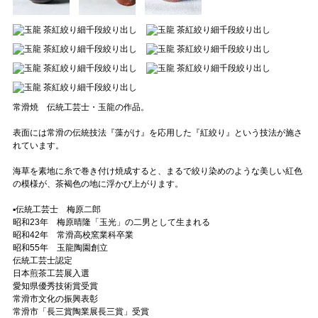
常滑焼 伝統工芸士・玉龍の作品。
表面には常滑の伝統技法『藻がけ』を応用した『紅絞り』という技法が施さ
れています。
海草を素地に糸で巻き付け焼成すると、まるで絞り染めのような美しい紅色
の模様が、茶褐色の地に浮かび上がります。
▪️伝統工芸士 梅原二郎
昭和23年 梅原晴隆「玉光」の二男として生まれる
昭和42年 常滑高校窯業科卒業
昭和55年 玉龍陶園創立
伝統工芸士認定
日本煎茶工芸展入選
愛知県優秀技術賞受賞
常滑市文化の振興表彰
常滑市「長三賞陶業展長三賞」受賞