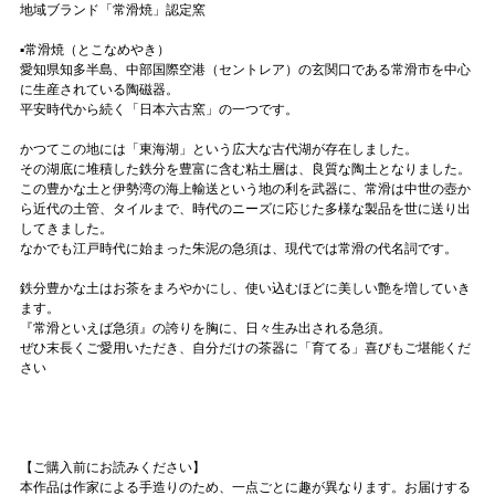
地域ブランド「常滑焼」認定窯
▪️常滑焼（とこなめやき）
愛知県知多半島、中部国際空港（セントレア）の玄関口である常滑市を中心
に生産されている陶磁器。
平安時代から続く「日本六古窯」の一つです。
かつてこの地には「東海湖」という広大な古代湖が存在しました。
その湖底に堆積した鉄分を豊富に含む粘土層は、良質な陶土となりました。
この豊かな土と伊勢湾の海上輸送という地の利を武器に、常滑は中世の壺か
ら近代の土管、タイルまで、時代のニーズに応じた多様な製品を世に送り出
してきました。
なかでも江戸時代に始まった朱泥の急須は、現代では常滑の代名詞です。
鉄分豊かな土はお茶をまろやかにし、使い込むほどに美しい艶を増していき
ます。
『常滑といえば急須』の誇りを胸に、日々生み出される急須。
ぜひ末長くご愛用いただき、自分だけの茶器に「育てる」喜びもご堪能くだ
さい
【ご購入前にお読みください】
本作品は作家による手造りのため、一点ごとに趣が異なります。お届けする