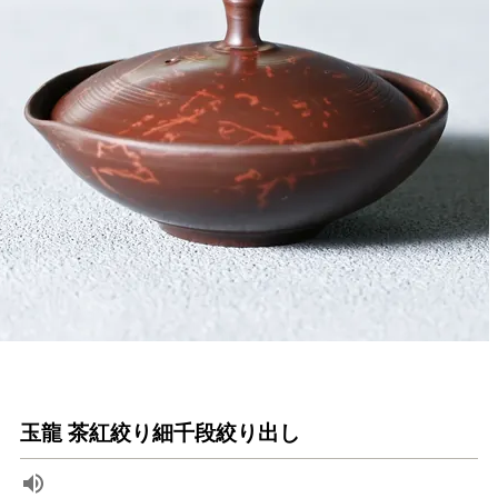
玉龍 茶紅絞り細千段絞り出し