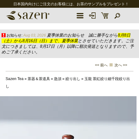
日本国内向けにご注文のお客様には、お茶のサンプルをプレゼント！
夏季休業のお知らせ 誠に勝手ながら
8月8日
お知らせ:
Aug 03, 2026
（土）から8月16日（日）まで、夏季休業
とさせていただきます。ご注
文につきましては、8月17日（月）以降に順次発送となりますので、予
めご了承ください。
<< 前へ
次へ >>
Sazen Tea
»
茶器＆茶道具
»
急須
»
絞り出し
»
玉龍 茶紅絞り細千段絞り出
し