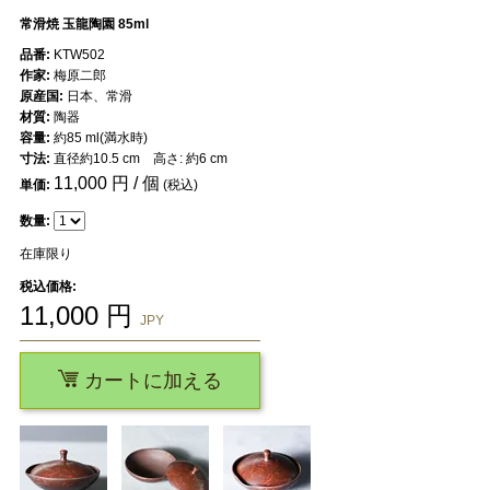
常滑焼 玉龍陶園 85ml
品番:
KTW502
作家:
梅原二郎
原産国:
日本、常滑
材質:
陶器
容量:
約85 ml(満水時)
寸法:
直径約10.5 cm 高さ: 約6 cm
11,000
円 / 個
単価:
(税込)
数量:
在庫限り
税込価格:
11,000
円
JPY
カートに加える