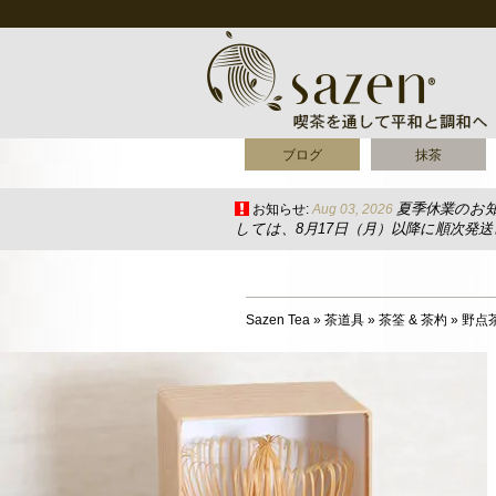
ブログ
抹茶
夏季休業のお
お知らせ:
Aug 03, 2026
しては、8月17日（月）以降に順次発
Sazen Tea
»
茶道具
»
茶筌 & 茶杓
»
野点