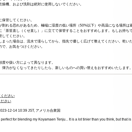
乾燥機、および洗剤は絶対に使用しないでください。
に保管してください。
が割れる恐れがあるため、極端に湿度の低い場所（50%以下）や高温になる場所は
に「茶筌直し（くせ直し）」に立てて保管することをおすすめします。もしお持ち
管してください。
しまった場合は、流水で濡らしてから、指先で優しく広げて整えてください。乾い
ので、お気をつけください。
頻度や扱い方によって異なります。
、弾力がなくなってきたりしたら、新しいものへの買い替えをおすすめいたします
てください
ください
, 2023-12-14 10:39 JST, アメリカ合衆国
s perfect for blending my Koyamaen Tenju... It is a lot tinier than you think, but that i