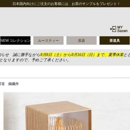
日本国内向けにご注文のお客様には、お茶のサンプルをプレゼント！
NEW コレクション
ルースティー
茶器
茶道具
知らせ 誠に勝手ながら
8月8日（土）から8月16日（日）まで、夏季休業
と
送となりますので、予めご了承ください。
茶筌 鐵藏作