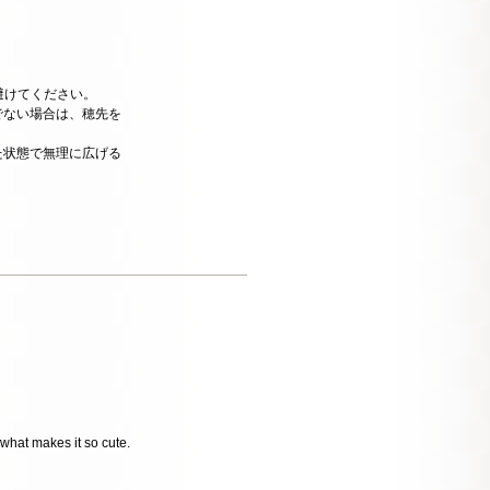
避けてください。
でない場合は、穂先を
た状態で無理に広げる
。
s what makes it so cute.