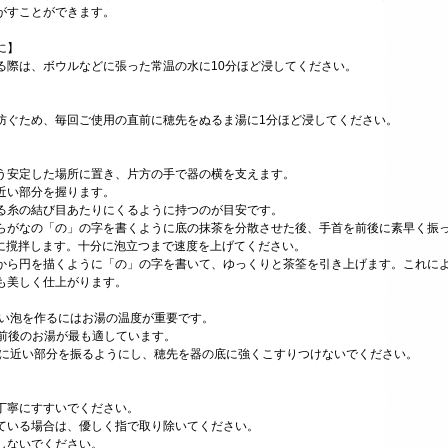
がすことができます。
に】
る際は、ボウルなどに張った常温の水に10分ほど浸してください。
防ぐため、毎回ご使用の直前に穂先をぬるま湯に1分ほど浸してください。
う安定した場所に置き、片方の手で器の横を支えます。
近い部分を握ります。
る糸の結び目あたりにくるように持つのが目安です。
らがなの「の」の字を書くように底の抹茶を分散させた後、手首を前後に素早く振
に撹拌します。十分に泡立つまで速度を上げてください。
から円を描くように「の」の字を書いて、ゆっくりと茶筌を引き上げます。これに
も美しく仕上がります。
しい泡を作るにはお湯の温度が重要です。
湯が最も適しています。
面に近い部分を振るようにし、穂先を器の底に強くこすりつけないでください。
丁寧にすすいでください。
ている場合は、優しく指で取り除いてください。
しないでください。