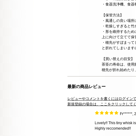
・食器洗浄機、食器
【保管方法】
・風通しの良い場所
・乾燥しすぎると竹
・形を維持するため
上に向けて立てて保
・穂先がすぼまって
と折れてしまいます
【買い替えの目安】
茶筌の寿命は、使用
穂先が折れ始めたり
最新の商品レビュー
レビューやコメントを書くにはログイン
新規登録の場合は、ここをクリックして
Fr******
Lovely!! This tiny whisk i
Highly reccomended!!