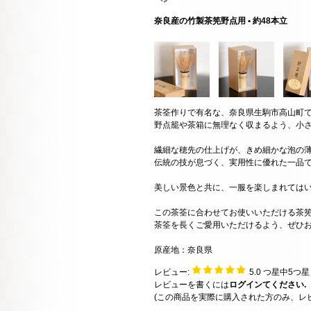
奈良産の竹製茶筅野点用 • 約48本立
茶筌作りで有名な、奈良県生駒市高山町
野点籠や茶箱に無理なく収まるよう、小
繊細な穂先の仕上げが、きめ細かな泡の
伝統の技が息づく、実用性に優れた一品
美しい景色と共に、一服を楽しまれては
この茶筌に合わせてお使いいただける茶
茶筌を長くご愛用いただけるよう、ぜひ
原産地：奈良県
レビュー:
5.0
つ星中5つ
レビューを書くには
ログインてください.
(この商品を実際に購入された方のみ、レ