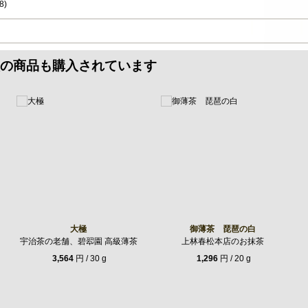
8
)
の商品も購入されています
大極
御薄茶 琵琶の白
宇治茶の老舗、碧翆園 高級薄茶
上林春松本店のお抹茶
3,564
円 / 30 g
1,296
円 / 20 g