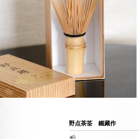
野点茶筌 鐵藏作