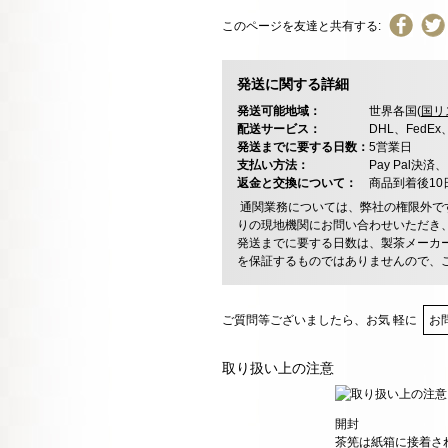
このページを友達と共有する:
発送に関する詳細
発送可能地域：
世界各国(
国リ
配送サービス：
DHL、FedE
発送までに要する日数：
5営業日
支払い方法：
Pay Pal
返金と交換について：
商品到着後1
通関業務については、弊社の権限外で
りの現地機関にお問い合わせいただき
発送までに要する日数は、製茶メーカ
を保証するものではありませんので、
ご質問等ございましたら、お気 軽に
お
取り扱い上の注意
開封
茶筅は紙箱に接着さ