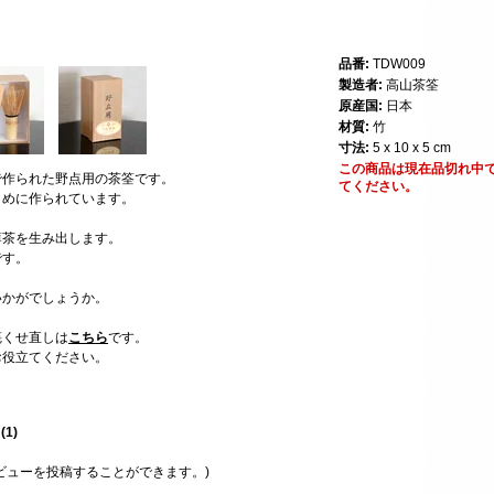
品番:
TDW009
製造者:
高山茶筌
原産国:
日本
材質:
竹
寸法:
5 x 10 x 5 cm
この商品は現在品切れ中
で作られた野点用の茶筌です。
てください。
さめに作られています。
薄茶を生み出します。
です。
いかがでしょうか。
筅くせ直しは
こちら
です。
お役立てください。
星
(
1
)
ビューを投稿することができます。)