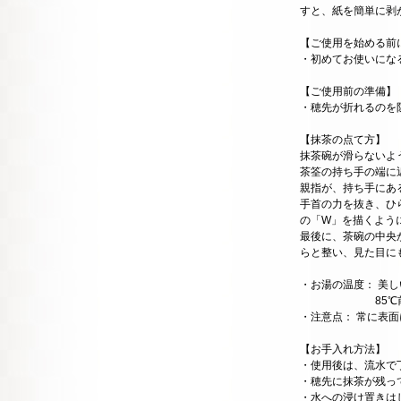
すと、紙を簡単に剥
【ご使用を始める前
・初めてお使いにな
【ご使用前の準備】
・穂先が折れるのを
【抹茶の点て方】
抹茶碗が滑らないよ
茶筌の持ち手の端に
親指が、持ち手にあ
手首の力を抜き、ひ
の「W」を描くよう
最後に、茶碗の中央
らと整い、見た目に
・お湯の温度： 美
85℃前後のお
・注意点： 常に表
【お手入れ方法】
・使用後は、流水で
・穂先に抹茶が残っ
・水への浸け置きは