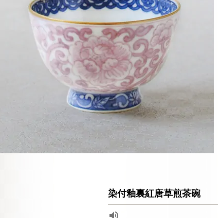
染付釉裏紅唐草煎茶碗