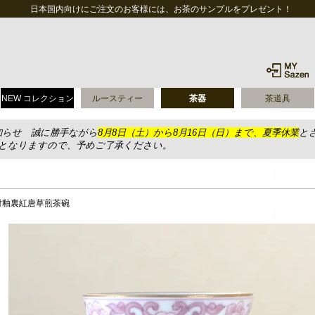
日本国内向けにご注文のお客様には、お茶のサンプルをプレゼント！
NEW コレクション
ルースティー
茶器
茶道具
知らせ 誠に勝手ながら
8月8日（土）から8月16日（日）まで、夏季休業
と
送となりますので、予めご了承ください。
付釉裏紅唐草煎茶碗