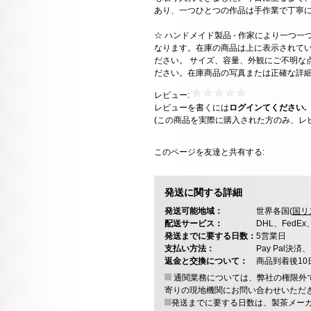
あり、一つひとつの作品は手作業で丁寧
☆ ハンドメイド製品 - 作家により一つ
なります。在庫の商品は上に表示されて
ださい。 サイズ、容量、外観にご不明な
ださい。在庫商品の写真または正確な詳
レビュー:
レビューを書くには
ログインてください.
(この商品を実際に購入された方のみ、レ
このページを友達と共有する:
発送に関する詳細
発送可能地域：
世界各国(
国リ
配送サービス：
DHL、FedE
発送までに要する日数：
5営業日
支払い方法：
Pay Pal
返金と交換について：
商品到着後1
通関業務については、弊社の権限外
寄りの現地機関にお問い合わせいただ
発送までに要する日数は、製茶メー