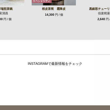
祥瑞煎茶碗
桜皮茶筒 霜降皮
黒銀彩チューリ
安清昌
信楽焼湯
14,300
円 / 個
00
円 / 個
2,640
円 
INSTAGRAMで最新情報をチェック