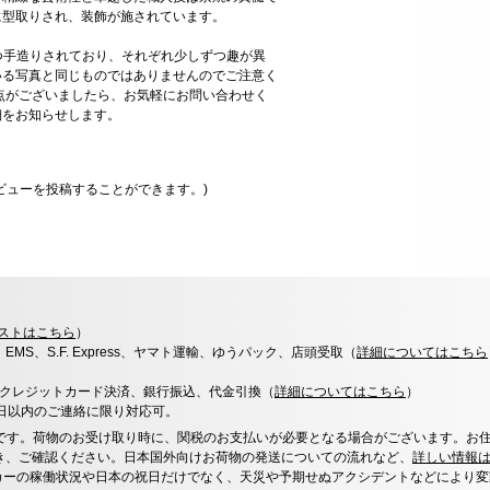
に型取りされ、装飾が施されています。
一つ手造りされており、それぞれ少しずつ趣が異
いる写真と同じものではありませんのでご注意く
点がございましたら、お気軽にお問い合わせく
細をお知らせします。
ビューを投稿することができます。)
ストはこちら
）
x、EMS、S.F. Express、ヤマト運輸、ゆうパック、店頭受取（
詳細についてはこちら
決済、クレジットカード決済、銀行振込、代金引換（
詳細についてはこちら
）
0日以内のご連絡に限り対応可。
です。荷物のお受け取り時に、関税のお支払いが必要となる場合がございます。お
き、ご確認ください。日本国外向けお荷物の発送についての流れなど、
詳しい情報
カーの稼働状況や日本の祝日だけでなく、天災や予期せぬアクシデントなどにより変