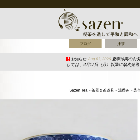
ブログ
抹茶
夏季休業のお
お知らせ:
Aug 03, 2026
しては、8月17日（月）以降に順次発
Sazen Tea
»
茶器＆茶道具
»
湯呑み
»
染