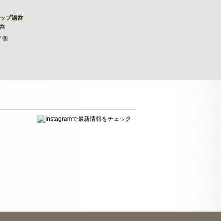
ップ湯呑
呑
/ 個