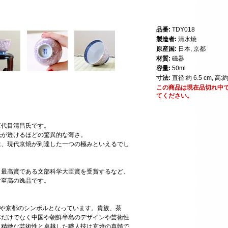
品番:
TDY018
製造者:
清水焼
原産国:
日本, 京都
材質:
磁器
容量:
50ml
寸法:
直径:約 6.5 cm, 高:約
この商品は現在品切れ中
てください。
三代目清昌氏です。
光が透けるほどの驚異的な薄さ。
は、現代京焼が到達した一つの極みといえるでし
、最高賞である文部科学大臣賞を受賞するなど、
す至高の逸品です。
今や京都のシンボルとなっています。貴族、茶
本だけでなく中国や朝鮮半島のデザインや芸術性
、精緻な芸術性と卓越した職人技は京焼の真髄で