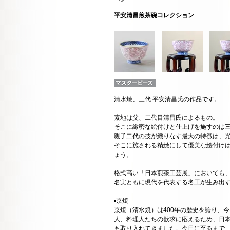
平安清昌煎茶碗コレクション
清水焼、三代 平安清昌氏の作品です。
素地は父、二代目清昌氏によるもの。
そこに緻密な絵付けと仕上げを施すのは
親子二代の技が織りなす最大の特徴は、
そこに施される精緻にして優美な絵付け
ょう。
格式高い「日本煎茶工芸展」においても
名実ともに現代を代表する名工が生み出
▪️京焼
京焼（清水焼）は400年の歴史を誇り、
人、料理人たちの欲求に応えるため、日
も取り入れてきました。今日に至るまで