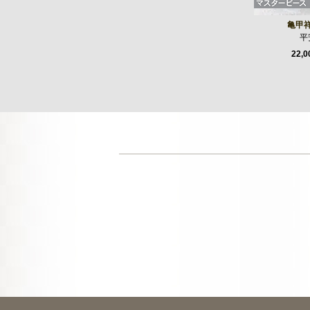
亀甲
平
22,0